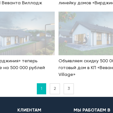
П Веванта Вилладж
линейку домов «Вирджи
рджиния» теперь
Объявляем скидку 500 0
 на 500 000 рублей
готовый дом в КП «Вева
Village»
1
2
3
КЛИЕНТАМ
МЫ РАБОТАЕМ В