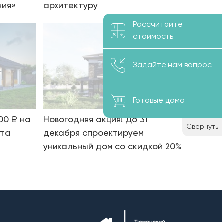
ния»
архитектуру
Рассчитайте
стоимость
Задайте нам вопрос
Готовые дома
00 ₽ на
Новогодняя акция! До 31
Свернуть
нта
декабря спроектируем
уникальный дом со скидкой 20%