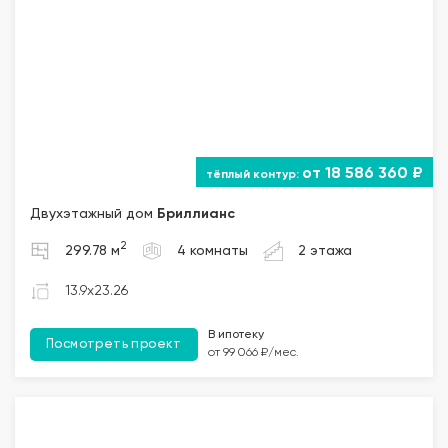
от 18 586 360 ₽
Двухэтажный дом
Бриллианс
2
299.78 м
4 комнаты
2 этажа
13.9x23.26
В ипотеку
Посмотреть проект
от 99 066 ₽/мес.