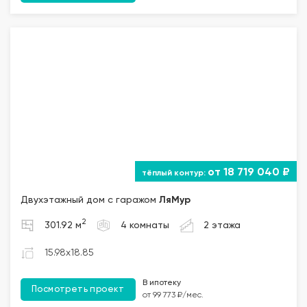
от 18 719 040 ₽
Двухэтажный дом с гаражом
ЛяМур
2
301.92 м
4 комнаты
2 этажа
15.98x18.85
В ипотеку
Посмотреть проект
от 99 773 ₽/мес.