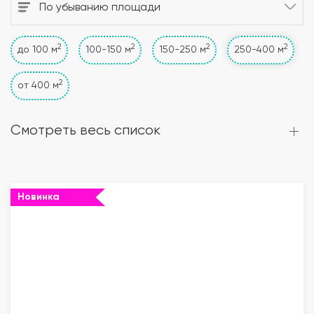
По убыванию площади
2
2
2
2
до 100 м
100-150 м
150-250 м
250-400 м
2
от 400 м
Смотреть весь список
Новинка
""="">