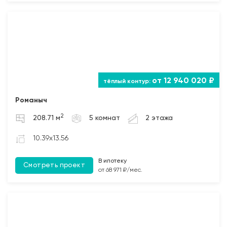
от 12 940 020 ₽
Романыч
2
208.71 м
5 комнат
2 этажа
10.39x13.56
В ипотеку
Смотреть проект
от 68 971 ₽/мес.