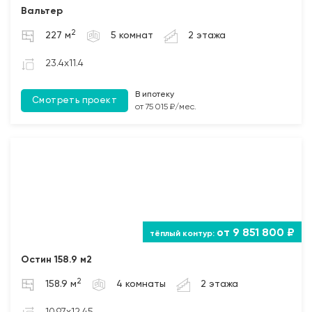
Вальтер
2
227 м
5 комнат
2 этажа
23.4x11.4
В ипотеку
Смотреть проект
от 75 015 ₽/мес.
от 9 851 800 ₽
Остин 158.9 м2
2
158.9 м
4 комнаты
2 этажа