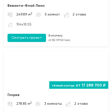
Веванта-Флай Люкс
2
249.89 м
5 комнат
2 этажа
19.4x18.55
В ипотеку
Смотреть проект
от 82 579 ₽/мес.
от 17 288 700 ₽
Глория
2
278.85 м
3 комнаты
2 этажа