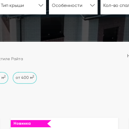
Тип крыши
Особенности
Кол-во спа
стиле Райта
2
2
 м
от 400 м
Новинка