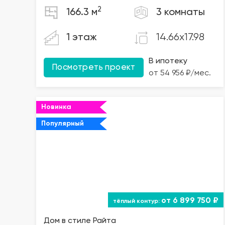
2
166.3 м
3 комнаты
14.66x17.98
1 этаж
В ипотеку
Посмотреть проект
от 54 956 ₽/мес.
Новинка
Популярный
от 6 899 750 ₽
Дом в стиле Райта