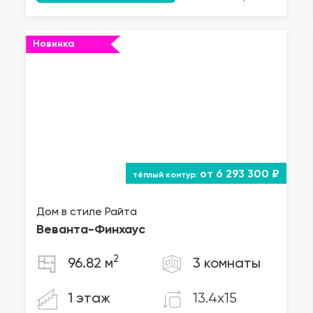
Новинка
от 6 293 300 ₽
Дом в стиле Райта
Веванта
-Финхаус
2
96.82 м
3 комнаты
13.4x15
1 этаж