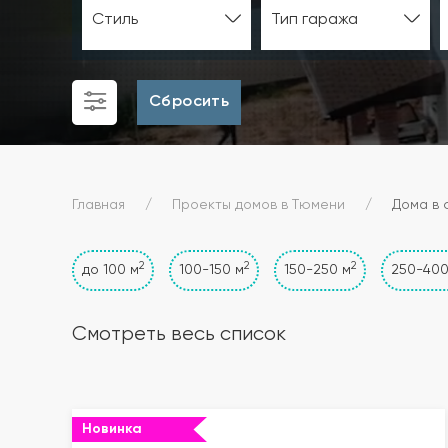
Стиль
Тип гаража
Сбросить
Главная
Проекты домов в Тюмени
Дома в 
2
2
2
до 100 м
100-150 м
150-250 м
250-400
Смотреть весь список
Новинка