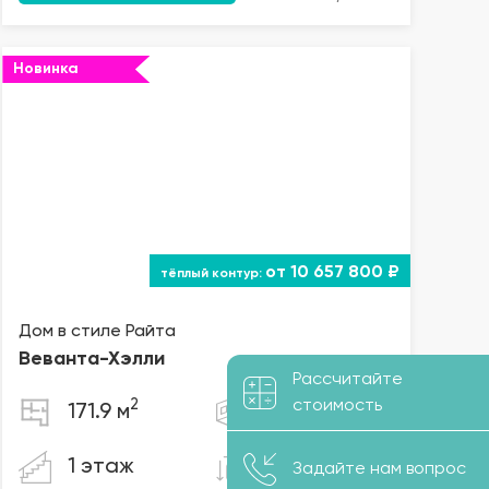
Новинка
от 10 657 800 ₽
Дом в стиле Райта
Веванта
-Хэлли
Рассчитайте
2
стоимость
171.9 м
3 комнаты
16.9x15.5
1 этаж
Задайте нам вопрос