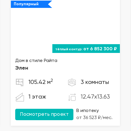
Популярный
от 6 852 300 ₽
Дом в стиле Райта
Элен
2
105.42 м
3 комнаты
12.47x13.63
1 этаж
В ипотеку
Посмотреть проект
от 36 523 ₽/мес.