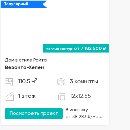
Популярный
от 7 182 500 ₽
Дом в стиле Райта
Веванта
-Хелен
2
110.5 м
3 комнаты
12x12.55
1 этаж
В ипотеку
Посмотреть проект
от 38 283 ₽/мес.