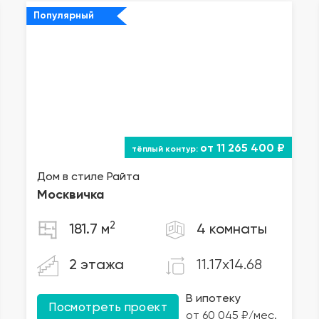
Популярный
от 11 265 400 ₽
Дом в стиле Райта
Москвичка
2
181.7 м
4 комнаты
11.17x14.68
2 этажа
В ипотеку
Посмотреть проект
от 60 045 ₽/мес.