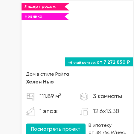
Лидер продаж
Новинка
от 7 272 850 ₽
Дом в стиле Райта
Хелен Нью
2
111.89 м
3 комнаты
12.6x13.38
1 этаж
В ипотеку
Посмотреть проект
от 38 764 ₽/мес.