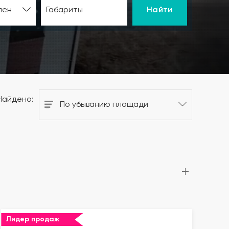
Найти
лен
Габариты
Найдено:
По убыванию площади
Лидер продаж