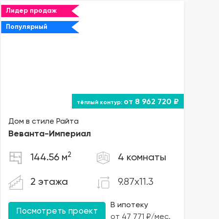
Лидер продаж
Популярный
от 8 962 720 ₽
Дом в стиле Райта
Веванта
-Империал
2
144.56 м
4 комнаты
9.87x11.3
2 этажа
В ипотеку
Посмотреть проект
от 47 771 ₽/мес.