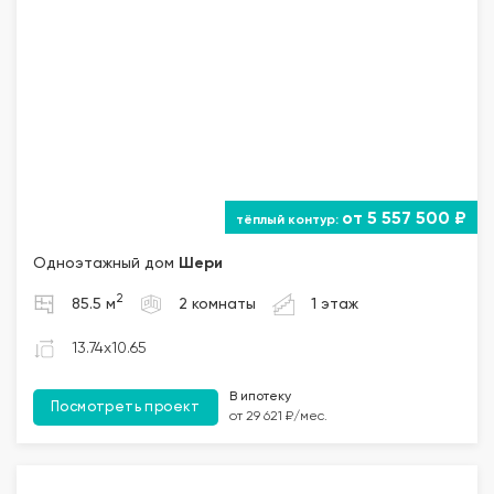
от 5 557 500 ₽
Одноэтажный дом
Шери
2
85.5 м
2 комнаты
1 этаж
13.74x10.65
В ипотеку
Посмотреть проект
от 29 621 ₽/мес.