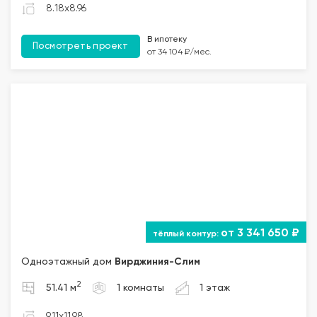
8.18x8.96
В ипотеку
Посмотреть проект
от 34 104 ₽/мес.
от 3 341 650 ₽
Одноэтажный дом
Вирджиния-Слим
2
51.41 м
1 комнаты
1 этаж
9.11x11.98