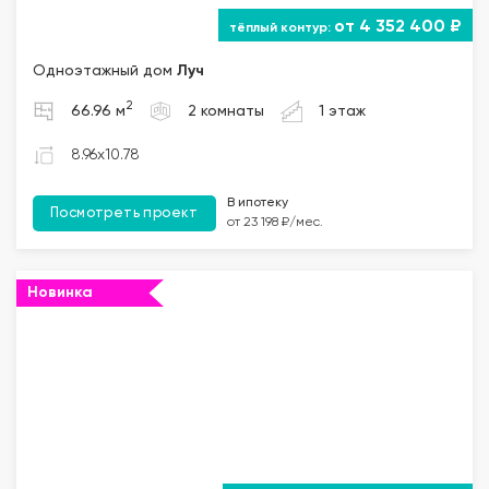
от 4 352 400 ₽
Одноэтажный дом
Луч
2
66.96 м
2 комнаты
1 этаж
8.96x10.78
В ипотеку
Посмотреть проект
от 23 198 ₽/мес.
Новинка
""="">