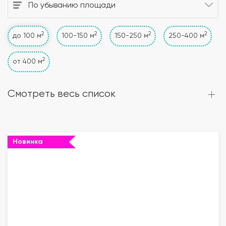
По убыванию площади
2
2
2
2
до 100 м
100-150 м
150-250 м
250-400 м
2
от 400 м
Смотреть весь список
Новинка