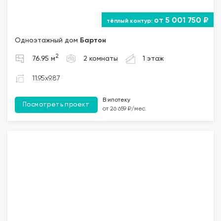
от 5 001 750 ₽
Одноэтажный дом
Бартон
2
76.95 м
2 комнаты
1 этаж
11.95x9.87
В ипотеку
Посмотреть проект
от 26 659 ₽/мес.