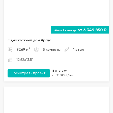
от 6 349 850 ₽
Одноэтажный дом
Аргус
2
97.69 м
5 комнаты
1 этаж
12.62x13.51
В ипотеку
Посмотреть проект
от 33 845 ₽/мес.