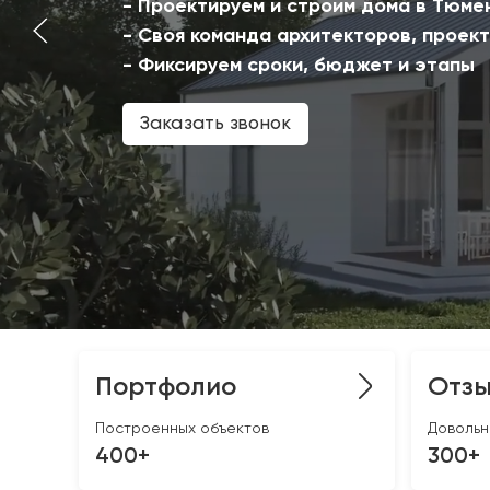
- Проектируем и строим дома в Тюме
- Своя команда архитекторов, проек
- Фиксируем сроки, бюджет и этапы
Заказать звонок
Портфолио
Отз
Построенных объектов
Довольн
400+
300+