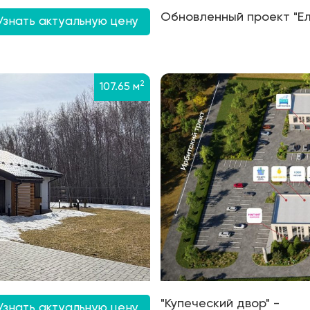
Обновленный проект "Е
Узнать актуальную цену
2
107.65 м
"Купеческий двор" -
Узнать актуальную цену