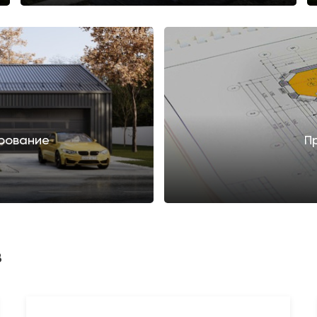
рование
П
в