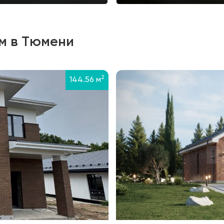
м в Тюмени
2
144.56 м