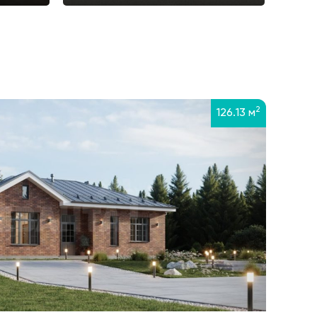
2
126.13 м