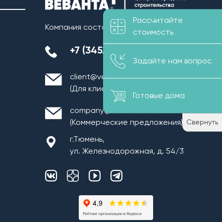
Рассчитайте
Компания состоит в СРО
стоимость
+7 (3452) 39-65-71
Задайте нам вопрос
client@vevanta.com
(Для клиентов)
Готовые дома
company@vevanta.com
Свернуть
(Коммерческие предложения)
г.Тюмень,
ул. Железнодорожная, д. 54/3