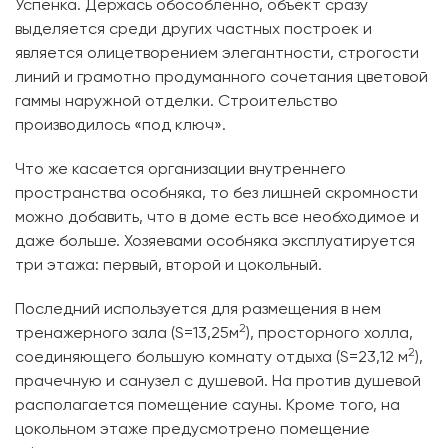
Успенка. Держась обособленно, объект сразу
выделяется среди других частных построек и
является олицетворением элегантности, строгости
линий и грамотно продуманного сочетания цветовой
гаммы наружной отделки. Строительство
производилось «под ключ».
Что же касается организации внутреннего
пространства особняка, то без лишней скромности
можно добавить, что в доме есть все необходимое и
даже больше. Хозяевами особняка эксплуатируется
три этажа: первый, второй и цокольный.
Последний используется для размещения в нем
2
тренажерного зала (S=13,25м
), просторного холла,
2
соединяющего большую комнату отдыха (S=23,12 м
),
прачечную и санузел с душевой. На против душевой
располагается помещение сауны. Кроме того, на
цокольном этаже предусмотрено помещение