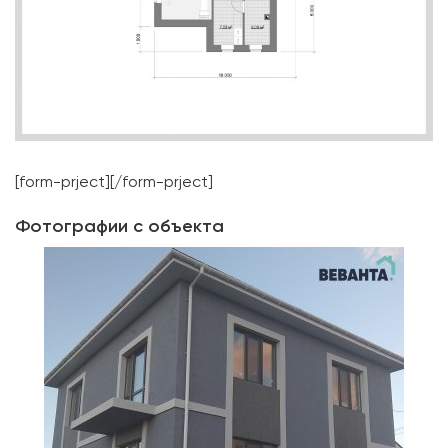
[form-prject][/form-prject]
Фотографии с объекта