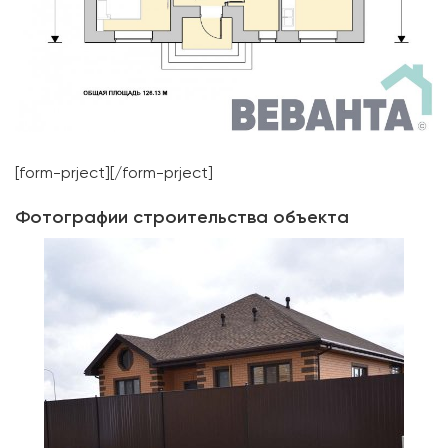
[form-prject][/form-prject]
Фотографии строительства объекта