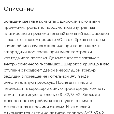
Описание
Большие светлые комнаты с широкими оконными
проемами, грамотно продуманная внутренняя
планировка и привлекательный внешний вид фасадов
— все это в новом проекте «Ольга». Яркая цветовая
гамма облицовочного кирпича призвана выделять
загородный дом среди привычной застройки
коттеджного поселка. Давайте вместе заглянем
внутрь семейного гнездышка… Широкое крыльцо в две
ступени открывает двери в небольшой тамбур,
ведущий в помещение котельной S=5,4 м2 и
вместительную прихожую. Последняя плавно
переходит в коридор и самую просторную комнату
дома — гостиную-столовую S=32,73 м2. Здесь же
располагается рабочая зона кухни, отлично
освещенная широкими окнами. Из столовой
открываются двери на летнюю террасу S=13,63 м2 —