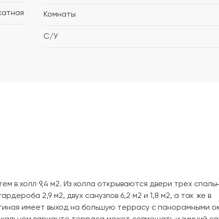
катная
Комнаты
С/У
тем в холл 9,4 м2. Из холла открываются двери трех спаль
гардероба 2,9 м2, двух санузлов 6,2 м2 и 1,8 м2, а так же в
стиная имеет выход на большую террасу с панорамными о