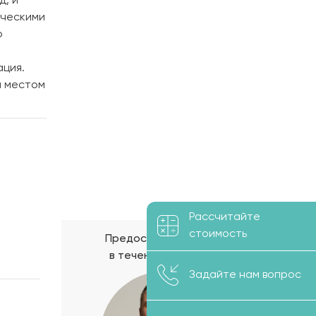
д, и
ическими
о
ация.
м местом
Рассчитайте
стоимость
Предоставим расчет
в течение 48 часов!
Задайте нам вопрос