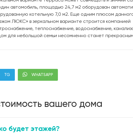
еркальном варианте терраса может совмещать и зимний са
 один автомобиль, площадью 24,7 м2 оборудован автомат
рудованную котельную 7,0 м2. Еще одним плюсом данног
аражом ЛЮКС» в зеркальном варианте строится компанией
ктроснабжение, теплоснабжение, водоснабжение, канализ
 дом для небольшой семьи несомненно станет прекрасны
TG
WHATSAPP
стоимость вашего дома
ко будет этажей?