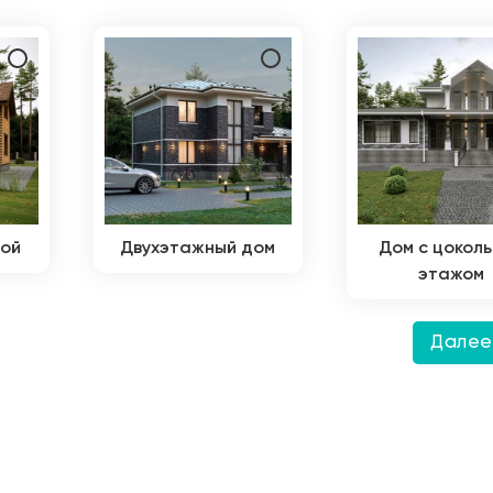
дой
Двухэтажный дом
Дом с цокол
этажом
Дале