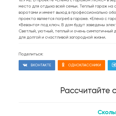
18.9 м2. В проекте «Елена с гаражом ЛЮКС» в з
место для отдыха всей семьи. Теплый гараж на
воротами и имеет выход в профессионально обо
проекта является погреб в гараже. «Елена с г
«Веванта» под ключ. В дом будут заведены эле
Светлый, уютный, теплый и очень симпатичный
для долгой и счастливой загородной жизни.
Поделиться:
ВКОНТАКТЕ
ОДНОКЛАССНИКИ
Рассчитайте 
Сколь