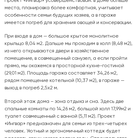
Проект «Ингвар» усовершенствован: в доме больше
места, планировка более комфортная, учитывает
особенности семьи будущих хозяев, а в гараже
имеется погреб для хранения овощей и консервации.
При входе в дом — большое крытое монолитное
крыльцо 8,04 м2. Дальше мы проходим в холл (8,48 м2),
из него открываются двери в хозяйственное
помещение, в совмещенный санузел, а если пройти
прямо, мы окажемся в просторной кухне-гостиной
(29,01 м2). Площадь гаража составляет 34,26 м2,
рядом помещение котельной (10,37 м2), в гараже —
выход в погреб 2,5х2 м.
Второй этаж дома – зона отдыха и сна. Здесь две
спальные комнаты по 14,26 м2, большой холл 17,99м2 и
туалет совмещенный с ванной (5,11 м2). Проект
«Ингвар» предназначен для семьи из трех-четырех
человек. Уютный и эргономичный коттедж будет