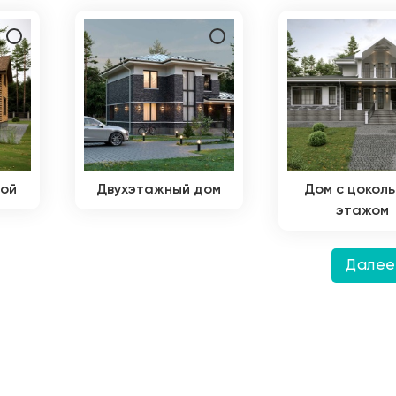
дой
Двухэтажный дом
Дом с цокол
этажом
Дале