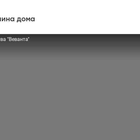
яина дома
ва "Веванта"