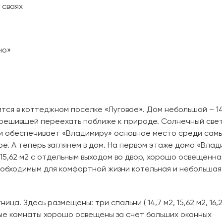
 сваях
но»
ся в коттеджном поселке «Луговое». Дом небольшой – 141
, решившей переехать поближе к природе. Солнечный све
 и обеспечивает «Владимиру» основное место среди сам
е. А теперь заглянем в дом. На первом этаже дома «Влад
 15,62 м2 с отдельным выходом во двор, хорошо освещенна
необходимым для комфортной жизни котельная и небольшая
а. Здесь размещены: три спальни ( 14,7 м2, 15,62 м2, 16,2
ные комнаты хорошо освещены за счет больших оконных