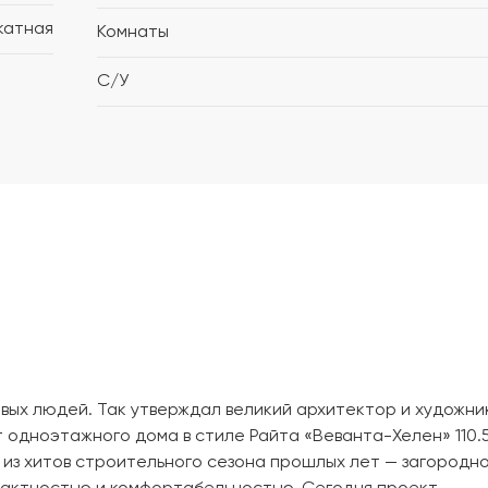
катная
Комнаты
С/У
овых людей. Так утверждал великий архитектор и художник
одноэтажного дома в стиле Райта «Веванта-Хелен» 110.5
 из хитов строительного сезона прошлых лет — загородн