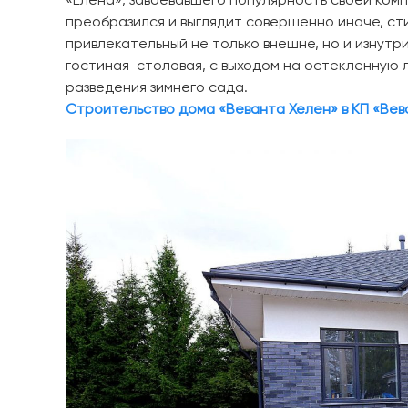
«Елена», завоевавшего популярность своей ко
преобразился и выглядит совершенно иначе, сти
привлекательный не только внешне, но и изнутри
гостиная-столовая, с выходом на остекленную
разведения зимнего сада.
Строительство дома «Веванта Хелен» в КП «Веван