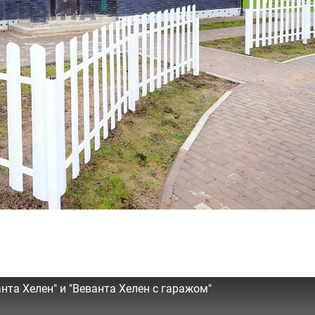
та Хелен" и "Веванта Хелен с гаражом"