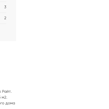
3
2
 Райт.
 м2.
ого дома