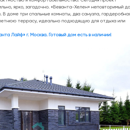
мпактностью и комфортабельностью. Сегодня проект
льно, ярко, загадочно. «Веванта-Хелен» неповторимый до
. В доме три спальные комнаты, два санузла, гардеробная
 летнюю террасу, идеально подходящую для отдыха или
та Лайф» г. Москва. Готовый дом есть в наличии!