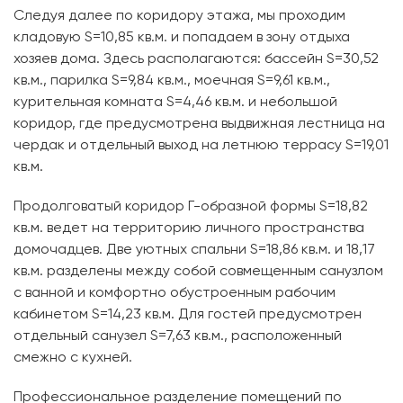
Следуя далее по коридору этажа, мы проходим
кладовую S=10,85 кв.м. и попадаем в зону отдыха
хозяев дома. Здесь располагаются: бассейн S=30,52
кв.м., парилка S=9,84 кв.м., моечная S=9,61 кв.м.,
курительная комната S=4,46 кв.м. и небольшой
коридор, где предусмотрена выдвижная лестница на
чердак и отдельный выход на летнюю террасу S=19,01
кв.м.
Продолговатый коридор Г-образной формы S=18,82
кв.м. ведет на территорию личного пространства
домочадцев. Две уютных спальни S=18,86 кв.м. и 18,17
кв.м. разделены между собой совмещенным санузлом
с ванной и комфортно обустроенным рабочим
кабинетом S=14,23 кв.м. Для гостей предусмотрен
отдельный санузел S=7,63 кв.м., расположенный
смежно с кухней.
Профессиональное разделение помещений по