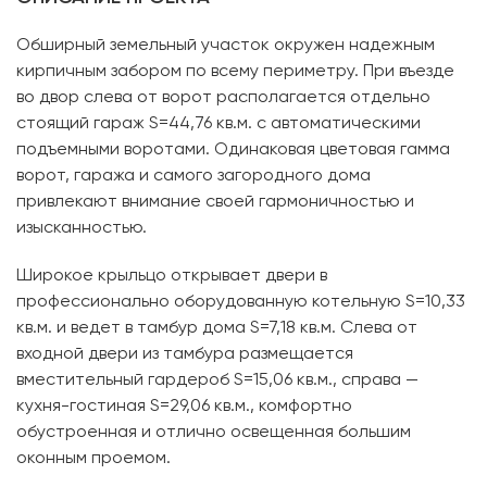
Обширный земельный участок окружен надежным
кирпичным забором по всему периметру. При въезде
во двор слева от ворот располагается отдельно
стоящий гараж S=44,76 кв.м. с автоматическими
подъемными воротами. Одинаковая цветовая гамма
ворот, гаража и самого загородного дома
привлекают внимание своей гармоничностью и
изысканностью.
Широкое крыльцо открывает двери в
профессионально оборудованную котельную S=10,33
кв.м. и ведет в тамбур дома S=7,18 кв.м. Слева от
входной двери из тамбура размещается
вместительный гардероб S=15,06 кв.м., справа —
кухня-гостиная S=29,06 кв.м., комфортно
обустроенная и отлично освещенная большим
оконным проемом.