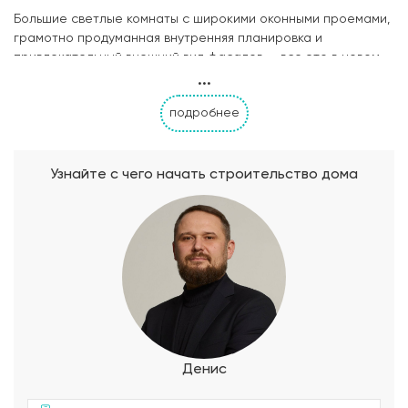
Большие светлые комнаты с широкими оконными проемами,
грамотно продуманная внутренняя планировка и
привлекательный внешний вид фасадов — все это в новом
...
проекте «Ольга». Яркая цветовая гамма облицовочного
кирпича призвана выделять загородный дом среди
подробнее
привычной застройки коттеджного поселка. Давайте вместе
заглянем внутрь семейного гнездышка… Широкое крыльцо в
две ступени открывает двери в небольшой тамбур, ведущий
в помещение котельной S=5,4 м2 и вместительную
Узнайте с чего начать строительство дома
прихожую. Последняя плавно переходит в коридор и самую
просторную комнату дома — гостиную-столовую S=32,73
м2. Здесь же располагается рабочая зона кухни, отлично
освещенная широкими окнами. Из столовой открываются
двери на летнюю террасу S=13,63 м2 — прекрасное место
для дружных семейных обедов на свежем воздухе и долгих
вечерних разговоров с видом на благоустроенный сад. Для
большой семьи — большое количество спальных комнат, в
каждой из которых есть место для обустройства рабочего
стола с компьютером и вместительного гардероба. Для
Денис
удобства домочадцев и их гостей предусмотрено два
совмещенных санузла, расположенных смежно друг к другу.