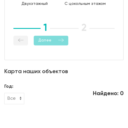
Двухэтажный
С цокольным этажом
влажностный режима);
10. Демонтаж опалубки;
11. Гидроизоляция боковой поверхности фундамента.
1
2
3
Далее
Карта наших объектов
Год:
Найдено: 0