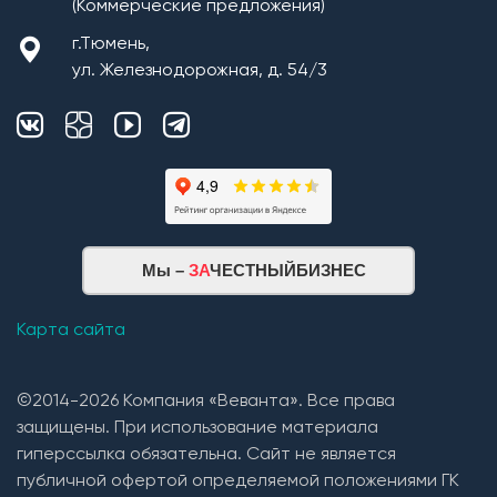
(Коммерческие предложения)
г.Тюмень,
ул. Железнодорожная, д. 54/3
Монтаж плит перекрытия
Мы –
ЗА
ЧЕСТНЫЙБИЗНЕС
Кровельная система
1. Монтаж стропильной системы из пиломатериала
Карта сайта
хвойных пород естественной влажности;
2. Монтаж покрытия кровли из: Гибкой черепицы
©2014-2026 Компания «Веванта». Все права
(Технониколь, Дёке) и Металлочерепицы (в
защищены. При использование материала
зависимости от проекта и предпочтений Заказчика).
гиперссылка обязательна. Сайт не является
3. Устройство вентиляции подкровельного
публичной офертой определяемой положениями ГК
пространства(кровельные вентили);