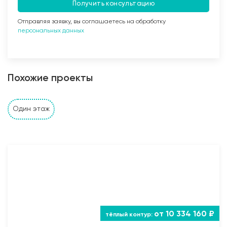
Получить консультацию
Отправляя заявку, вы соглашаетесь на обработку
персональных данных
Заливка бетоном
Похожие проекты
Стены и перегородки дома
Один этаж
1. Наружные и внутренние несущие стены выполнены
из: газобетонных, керамзитобетонных, керамических
блоков, кирпича (в зависимости от проекта и
предпочтений Заказчика). Толщина несущих стен
также подбирается исходя из требуемых
прочностных характеристик и требований Заказчика;
2. Устройство монолитного пояса (Рабочая арматура
12 AIII, поперечные каркасы из арматуры 6 AI) под
от 10 334 160 ₽
опирание межэтажных плит перекрытия и