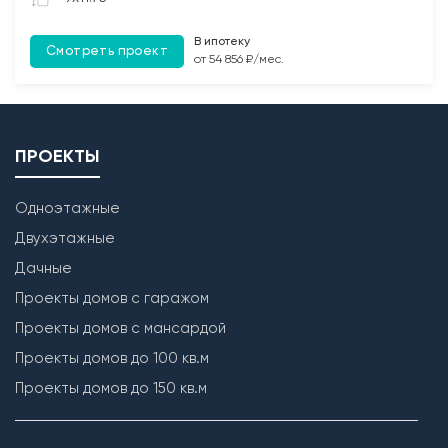
обработкой Биозащитным составом.
В ипотеку
Смотреть проект
Лестница
от 54 856 ₽/мес.
Бетонирование монолитной межэтажной лестницы
(при наличии).
ПРОЕКТЫ
Одноэтажные
Двухэтажные
Дачные
Проекты домов с гаражом
Проекты домов с мансардой
Проекты домов до 100 кв.м
Проекты домов до 150 кв.м