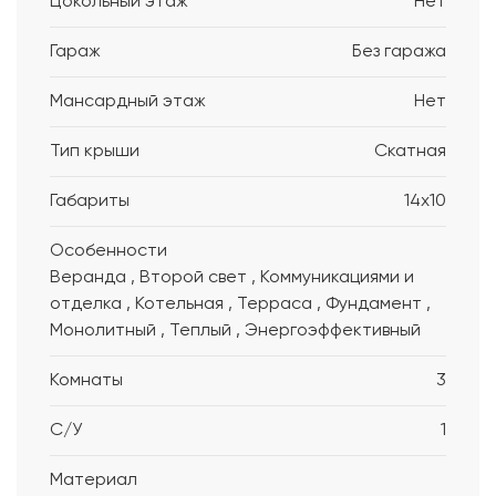
Цокольный этаж
Нет
Гараж
Без гаража
Мансардный этаж
Нет
Тип крыши
Скатная
Габариты
14x10
Особенности
Веранда , Второй свет , Коммуникациями и
отделка , Котельная , Терраса , Фундамент ,
Монолитный , Теплый , Энергоэффективный
Комнаты
3
С/У
1
Материал