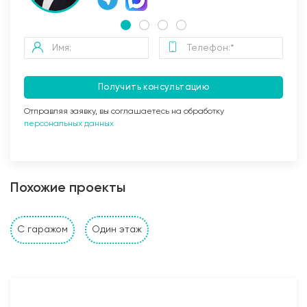
Получить консультацию
Отправляя заявку, вы соглашаетесь на обработку
персональных данных
Заливка бетоном
Похожие проекты
Стены и перегородки дома
С гаражом
Один этаж
1. Наружные и внутренние несущие стены выполнены
из: газобетонных, керамзитобетонных, керамических
блоков, кирпича (в зависимости от проекта и
предпочтений Заказчика). Толщина несущих стен