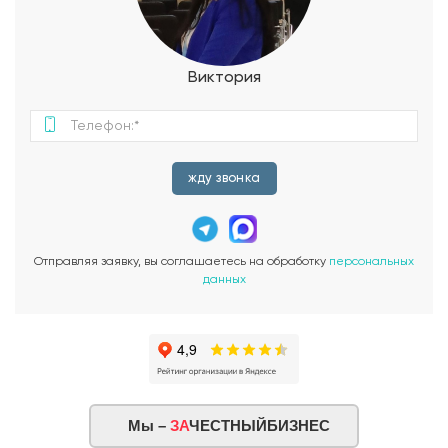
Котельная в свою очередь имеет выход во двор. Санузел в
доме совмещен, имеет площадь 4,5 м2. Проект
одноэтажного дома «Северное сияние» идеально подойдет
для большой семьи с детьми или гостеприимным хозяевам.
Виктория
Небольшие красивые одноэтажные дома очень
востребованы в настоящее время, поэтому стильный и
практичный проект «Северное сияние» имеет все права
претендовать на звание хита строительного сезона 2021
года.
жду звонка
Отправляя заявку, вы соглашаетесь на обработку
персональных
данных
Мы –
ЗА
ЧЕСТНЫЙБИЗНЕС