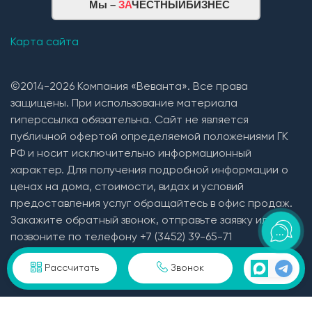
Мы –
ЗА
ЧЕСТНЫЙБИЗНЕС
Карта сайта
©2014-2026 Компания «Веванта». Все права
защищены. При использование материала
гиперссылка обязательна. Сайт не является
публичной офертой определяемой положениями ГК
РФ и носит исключительно информационный
характер. Для получения подробной информации о
ценах на дома, стоимости, видах и условий
предоставления услуг обращайтесь в офис продаж.
Монтаж плит перекрытия
Закажите обратный звонок, отправьте заявку или
позвоните по телефону +7 (3452) 39-65-71
Кровельная система
Пользовательское соглашение и политика
Рассчитать
Звонок
конфиденциальности в отношении персональных
1. Монтаж стропильной системы из пиломатериала
данных
хвойных пород естественной влажности;