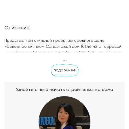
Описание
Представляем стильный проект загородного дома
«Северное сияние». Одноэтажый дом 101,46 м2 с террасой
– это красивый и эргономичный дом. Такой проект вряд ли
...
оставит равнодушными людей, мечтающих жить за городом.
Внешне дом привлекает внимание своей необычностью и
подробнее
изысканностью. Преимущества фасада – удачное
сочетание цветов, большие окна, неординарная крыша,
баварская кладка облицовочного кирпича, стильное
оформление террасы и крылец. Дом идеален не только
Узнайте с чего начать строительство дома
снаружи, но и изнутри. Планировка продумана до мелочей.
В доме три спальных комнаты: две по 11,9м2 и большая
хозяйская спальня – 16,35 м2. Кухня (16,45 м2) и гостиная
(22,28 м2) являются отдельными помещениями, расположены
– рядом. Из кухни имеется выход на небольшую летнюю
террасу (9,43 м2), а также в помещение котельной (8,54 м2).