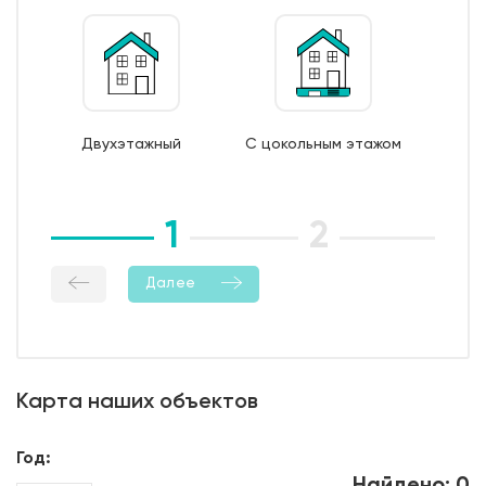
поддерживающие и поперечные каркасы из
арматуры 6/8 AI);
7. Монтаж опалубки из обрезной доски;
8. Бетонирование фундамента;
9. Уход за бетоном (в т.ч. контроль температурно-
Двухэтажный
С цокольным этажом
влажностный режима);
10. Демонтаж опалубки;
11. Гидроизоляция боковой поверхности фундамента.
1
2
3
Далее
Карта наших объектов
Год: