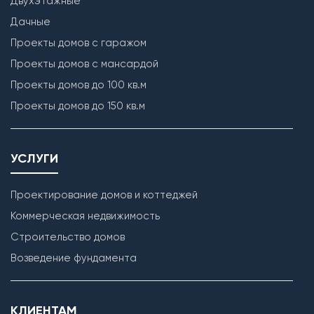
Двухэтажные
1. Монтаж цокольных и межэтажных пустотных плит
Дачные
перекрытия (при наличии);
2. Бетонирование полов по грунту и монолитных
Проекты домов с гаражом
участков между плит перекрытия (при наличии);
Проекты домов с мансардой
3. Монтаж чердачных балок перекрытия с
Проекты домов до 100 кв.м
обработкой Биозащитным составом.
Проекты домов до 150 кв.м
Лестница
Бетонирование монолитной межэтажной лестницы
УСЛУГИ
(при наличии).
Проектирование домов и коттеджей
Коммерческая недвижимость
Строительство домов
Возведение фундамента
КЛИЕНТАМ