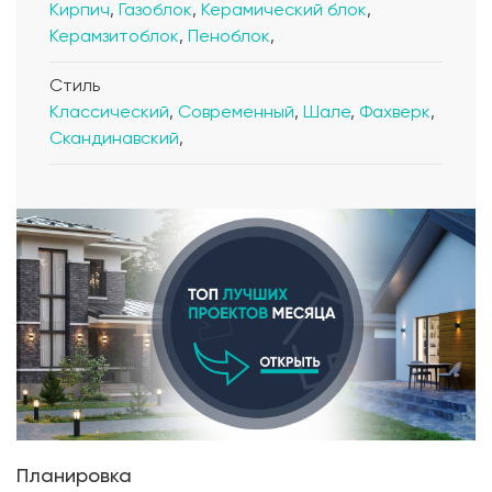
Кирпич
,
Газоблок
,
Керамический блок
,
Керамзитоблок
,
Пеноблок
,
Стиль
Классический
,
Современный
,
Шале
,
Фахверк
,
Скандинавский
,
Планировка