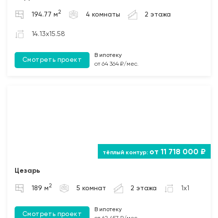
2. Бетонирование полов по грунту и монолитных
2
194.77 м
4 комнаты
2 этажа
участков между плит перекрытия (при наличии);
3. Монтаж чердачных балок перекрытия с
14.13x15.58
обработкой Биозащитным составом.
В ипотеку
Смотреть проект
Лестница
от 64 364 ₽/мес.
Бетонирование монолитной межэтажной лестницы
(при наличии).
от 11 718 000 ₽
Цезарь
2
189 м
5 комнат
2 этажа
1x1
В ипотеку
Смотреть проект