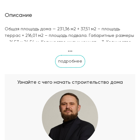
Описание
Общая площадь дома — 231,36 м2 + 37,51 м2 – площадь
террас + 216,01 м2 – площадь подвала. Габаритные размеры
— 16,53 х 24,54 м. Количество жилых комнат – 3. Количество
...
санузлов – 2. Материал несущих стен – керамзитоблок. Тип
фундамента — монолитный. Тип кровельного покрытия —
подробнее
металлочерепица. Облицовка стен – облицовочный кирпич
+ природный камень.
Узнайте с чего начать строительство дома