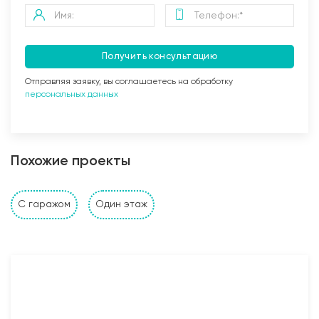
Получить консультацию
Отправляя заявку, вы соглашаетесь на обработку
персональных данных
Заливка бетоном
Похожие проекты
Стены и перегородки дома
С гаражом
Один этаж
1. Наружные и внутренние несущие стены выполнены
из: газобетонных, керамзитобетонных, керамических
блоков, кирпича (в зависимости от проекта и
предпочтений Заказчика). Толщина несущих стен
также подбирается исходя из требуемых
прочностных характеристик и требований Заказчика;