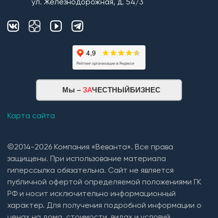
ул. Железнодорожная, д. 54/3
зависимости от проекта и предпочтений Заказчика).
3. Устройство вентиляции подкровельного
пространства(кровельные вентили);
4. Устройство естественной вентиляции (сан.узлы,
постирочная, котельная, кухонная зона, гараж,
погреб) с монтажом кровельных вент.выходов и
прокладкой трасс из труб 110 диаметра.
Мы –
ЗА
ЧЕСТНЫЙБИЗНЕС
Карта сайта
©2014-2026 Компания «Веванта». Все права
защищены. При использование материала
гиперссылка обязательна. Сайт не является
публичной офертой определяемой положениями ГК
РФ и носит исключительно информационный
характер. Для получения подробной информации о
ценах на дома, стоимости, видах и условий