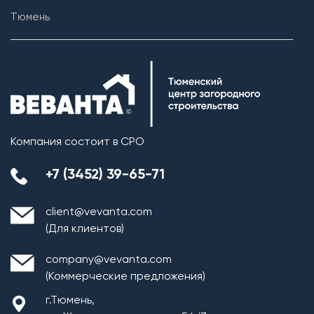
Тюмень
Компания состоит в СРО
+7 (3452) 39-65-71
Монтаж плит перекрытия
client@vevanta.com
Кровельная система
(Для клиентов)
1. Монтаж стропильной системы из пиломатериала
company@vevanta.com
хвойных пород естественной влажности;
(Коммерческие предложения)
2. Монтаж покрытия кровли из: Гибкой черепицы
г.Тюмень,
(Технониколь, Дёке) и Металлочерепицы (в