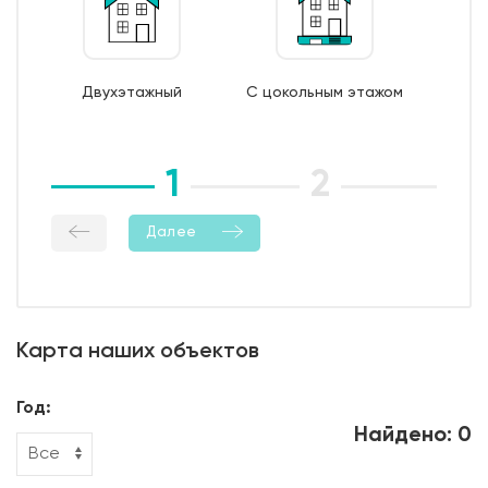
7. Монтаж опалубки из обрезной доски;
8. Бетонирование фундамента;
9. Уход за бетоном (в т.ч. контроль температурно-
Двухэтажный
С цокольным этажом
влажностный режима);
10. Демонтаж опалубки;
11. Гидроизоляция боковой поверхности фундамента.
1
2
3
Далее
Карта наших объектов
Год:
Найдено: 0