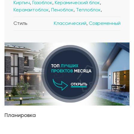
Кирпич
,
Газоблок
,
Керамический блок
,
Керамзитоблок
,
Пеноблок
,
Теплоблок
,
Стиль
Классический
,
Современный
Планировка