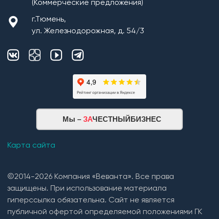
(Коммерческие предложения)
г.Тюмень,
ул. Железнодорожная, д. 54/3
Монтаж плит перекрытия
Мы –
ЗА
ЧЕСТНЫЙБИЗНЕС
Кровельная система
1. Монтаж стропильной системы из пиломатериала
Карта сайта
хвойных пород естественной влажности;
2. Монтаж покрытия кровли из: Гибкой черепицы
©2014-2026 Компания «Веванта». Все права
(Технониколь, Дёке) и Металлочерепицы (в
защищены. При использование материала
зависимости от проекта и предпочтений Заказчика).
гиперссылка обязательна. Сайт не является
3. Устройство вентиляции подкровельного
публичной офертой определяемой положениями ГК
пространства(кровельные вентили);