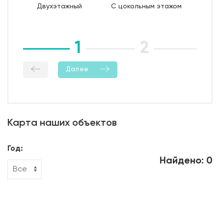
Двухэтажный
С цокольным этажом
влажностный режима);
10. Демонтаж опалубки;
11. Гидроизоляция боковой поверхности фундамента.
1
2
3
Далее
Карта наших объектов
Год:
Найдено: 0