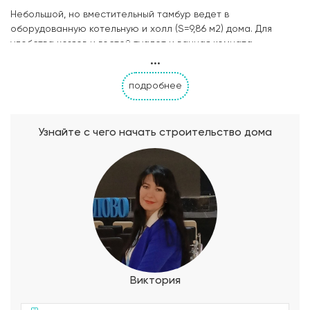
Небольшой, но вместительный тамбур ведет в
оборудованную котельную и холл (S=9,86 м2) дома. Для
удобства хозяев и гостей туалет и ванная комната
...
разделены перегородкой. Следом располагается
гардеробная комната, соседствующая с кладовой для
подробнее
хозяйственно-бытовых принадлежностей. Напротив
размещаются две хорошо освещенные спальни,
одинаковые по площади — 16,03 м2. Гостиная и кухня дома
объединены в одно помещение, здесь же предусмотрена
Узнайте с чего начать строительство дома
небольшая столовая зона. Из просторной комнаты имеется
отдельный выход на летнюю террасу S=12,5 м2,
открывающую вид на сад. Как с главного фасада, так и со
двора дома можно попасть в отапливаемый гараж S=40 м2,
оборудованный автоматическими подъемными воротами.
Виктория