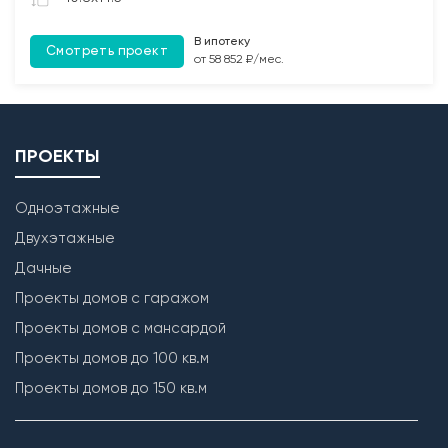
обработкой Биозащитным составом.
В ипотеку
Смотреть проект
Лестница
от 58 852 ₽/мес.
Бетонирование монолитной межэтажной лестницы
(при наличии).
ПРОЕКТЫ
Одноэтажные
Двухэтажные
Дачные
Проекты домов с гаражом
Проекты домов с мансардой
Проекты домов до 100 кв.м
Проекты домов до 150 кв.м