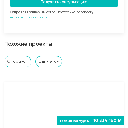
Получить консультацию
Отправляя заявку, вы соглашаетесь на обработку
персональных данных
Заливка бетоном
Похожие проекты
Стены и перегородки дома
С гаражом
Один этаж
1. Наружные и внутренние несущие стены выполнены
из: газобетонных, керамзитобетонных, керамических
блоков, кирпича (в зависимости от проекта и
предпочтений Заказчика). Толщина несущих стен
также подбирается исходя из требуемых
прочностных характеристик и требований Заказчика;
2. Устройство монолитного пояса (Рабочая арматура
12 AIII, поперечные каркасы из арматуры 6 AI) под
от 10 334 160 ₽
опирание межэтажных плит перекрытия и