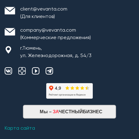
client@vevanta.com
(Для клиентов)
company@vevanta.com
(Коммерческие предложения)
г.Тюмень,
ул. Железнодорожная, д. 54/3
Монтаж плит перекрытия
Мы –
ЗА
ЧЕСТНЫЙБИЗНЕС
Кровельная система
1. Монтаж стропильной системы из пиломатериала
Карта сайта
хвойных пород естественной влажности;