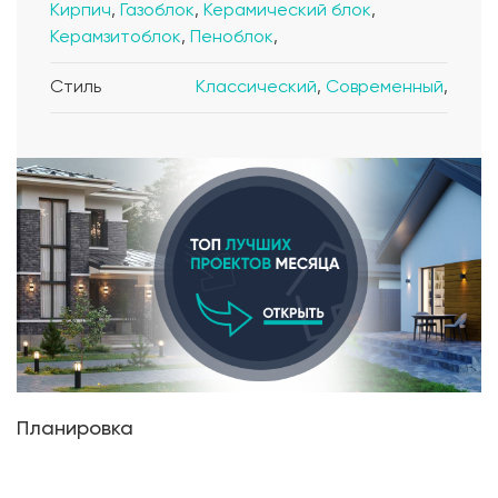
Кирпич
,
Газоблок
,
Керамический блок
,
Керамзитоблок
,
Пеноблок
,
Стиль
Классический
,
Современный
,
Планировка