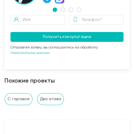
Получить консультацию
Отправляя заявку, вы соглашаетесь на обработку
персональных данных
Заливка бетоном
Похожие проекты
Стены и перегородки дома
С гаражом
Два этажа
1. Наружные и внутренние несущие стены выполнены
из: газобетонных, керамзитобетонных, керамических
блоков, кирпича (в зависимости от проекта и
предпочтений Заказчика). Толщина несущих стен