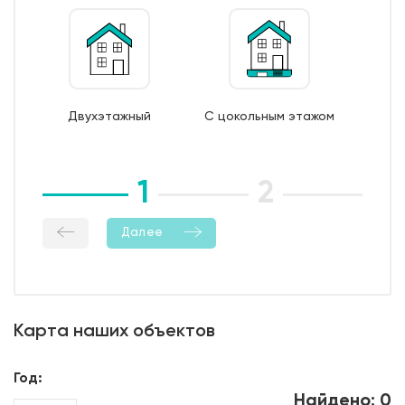
поддерживающие и поперечные каркасы из
арматуры 6/8 AI);
7. Монтаж опалубки из обрезной доски;
8. Бетонирование фундамента;
9. Уход за бетоном (в т.ч. контроль температурно-
Двухэтажный
С цокольным этажом
влажностный режима);
10. Демонтаж опалубки;
11. Гидроизоляция боковой поверхности фундамента.
1
2
3
Далее
Карта наших объектов
Год:
Найдено: 0