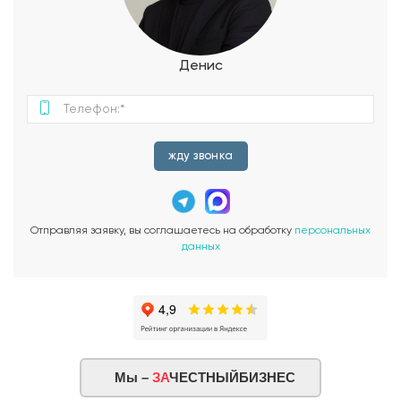
другими благами цивилизации, проектом предусмотрена
профессионально оборудованная котельная S=7,92 кв.м. Из
помещения имеется отдельный выход на улицу через
террасу. Через стену с котельной размещается гараж
Денис
S=30,96 кв.м. с автоматическими воротами. Второй этаж
коттеджа предназначен для жилых помещений хозяев. Здесь
располагаются две просторных спальни S=14,68 кв.м. и 14,2
кв.м., большой санузел с ванной S=11,08 кв.м. и
вместительный гардероб. Все комнаты освещены широкими
жду звонка
окнами с прекрасным видом на окрестности коттеджного
поселка.
Отправляя заявку, вы соглашаетесь на обработку
персональных
данных
Мы –
ЗА
ЧЕСТНЫЙБИЗНЕС