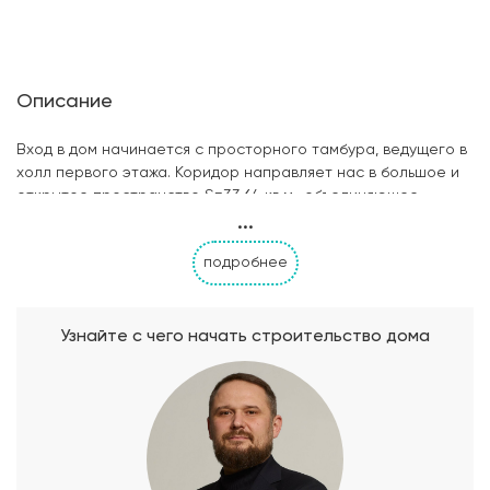
Описание
Вход в дом начинается с просторного тамбура, ведущего в
холл первого этажа. Коридор направляет нас в большое и
открытое пространство S=33,64 кв.м., объединяющее
...
гостиную с кухней-столовой. Эта комната в плане имеет
необычную геометрическую форму за счет конструкции
подробнее
эркера на главном фасаде дома. Благодаря широким и
высоким окнам гостиная освещается достаточным
количеством теплого солнечного света, что придает
помещению теплую и уютную атмосферу. Со стороны
Узнайте с чего начать строительство дома
кухни проектом предусмотрен выход на остекленную
террасу S=21,1 кв.м., в которой можно разместить комнату
отдыха для хозяев и гостей или зимний сад. На этаже
располагается гостевая комната S=11,08 кв.м. и
совмещенный санузел под пространством лестницы. Для
обеспечения двух этажей коттеджа теплом, светом и