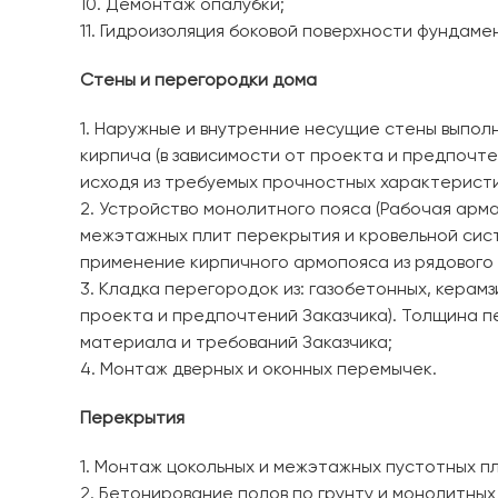
10. Демонтаж опалубки;
11. Гидроизоляция боковой поверхности фундаме
Стены и перегородки дома
1. Наружные и внутренние несущие стены выполн
кирпича (в зависимости от проекта и предпочт
исходя из требуемых прочностных характеристи
2. Устройство монолитного пояса (Рабочая армат
межэтажных плит перекрытия и кровельной сис
применение кирпичного армопояса из рядового
3. Кладка перегородок из: газобетонных, керам
проекта и предпочтений Заказчика). Толщина п
материала и требований Заказчика;
4. Монтаж дверных и оконных перемычек.
Перекрытия
1. Монтаж цокольных и межэтажных пустотных пл
2. Бетонирование полов по грунту и монолитных