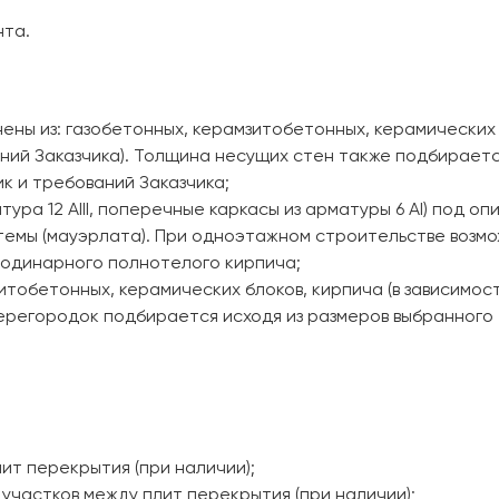
нта.
ены из: газобетонных, керамзитобетонных, керамических 
ений Заказчика). Толщина несущих стен также подбирает
к и требований Заказчика;
ура 12 AIII, поперечные каркасы из арматуры 6 AI) под о
темы (мауэрлата). При одноэтажном строительстве возм
 одинарного полнотелого кирпича;
зитобетонных, керамических блоков, кирпича (в зависимос
ерегородок подбирается исходя из размеров выбранного
ит перекрытия (при наличии);
 участков между плит перекрытия (при наличии);