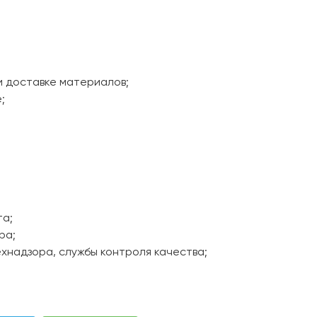
и доставке материалов;
;
та;
ра;
хнадзора, службы контроля качества;