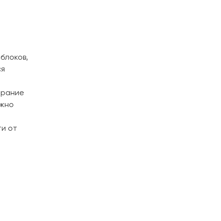
блоков,
ся
пирание
ожно
ти от