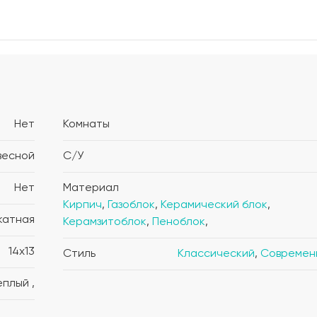
Нет
Комнаты
весной
С/У
Нет
Материал
Кирпич
,
Газоблок
,
Керамический блок
,
катная
Керамзитоблок
,
Пеноблок
,
14x13
Стиль
Классический
,
Современ
Теплый ,