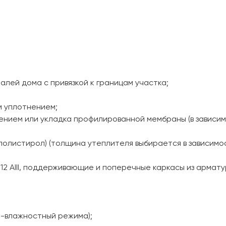
налей дома с привязкой к границам участка;
;
м уплотнением;
ением или укладка профилированной мембраны (в зависи
полистирол) (толщина утеплителя выбирается в зависимо
12 AIII, поддерживающие и поперечные каркасы из армату
но-влажностный режима);