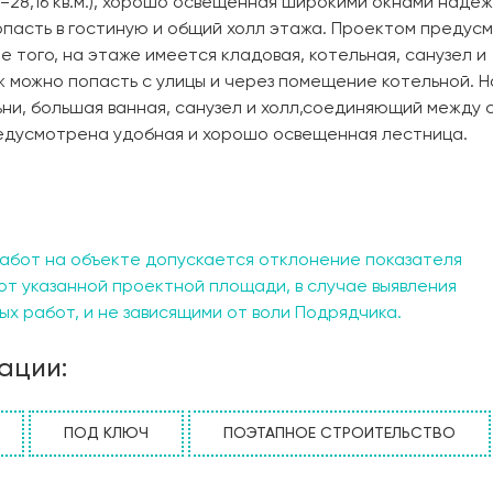
=28,16 кв.м.), хорошо освещенная широкими окнами наде
попасть в гостиную и общий холл этажа. Проектом предус
е того, на этаже имеется кладовая, котельная, санузел и
ж можно попасть с улицы и через помещение котельной. Н
ни, большая ванная, санузел и холл,соединяющий между 
едусмотрена удобная и хорошо освещенная лестница.
абот на объекте допускается отклонение показателя
от указанной проектной площади, в случае выявления
х работ, и не зависящими от воли Подрядчика.
ации:
ПОД КЛЮЧ
ПОЭТАПНОЕ СТРОИТЕЛЬСТВО