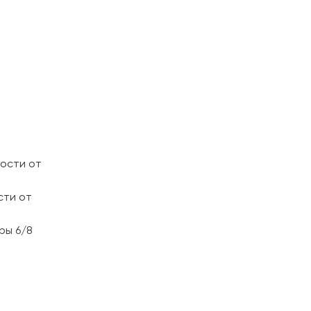
мости от
сти от
ры 6/8