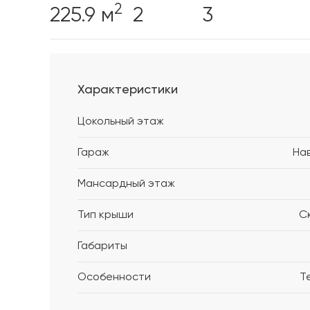
2
225.9 м
2
3
Характеристики
Цокольный этаж
Гараж
На
Мансардный этаж
Тип крыши
С
Габариты
Особенности