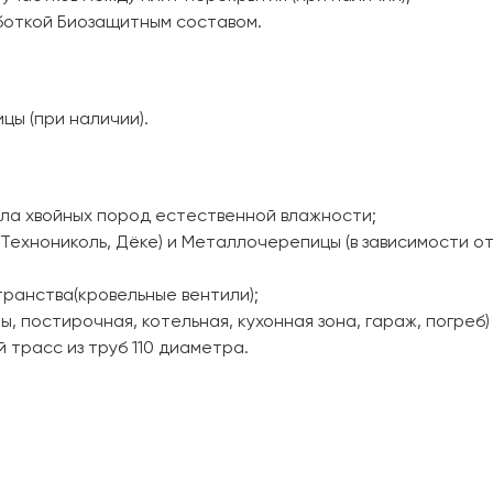
боткой Биозащитным составом.
ы (при наличии).
ала хвойных пород естественной влажности;
(Технониколь, Дёке) и Металлочерепицы (в зависимости о
транства(кровельные вентили);
ы, постирочная, котельная, кухонная зона, гараж, погреб)
 трасс из труб 110 диаметра.