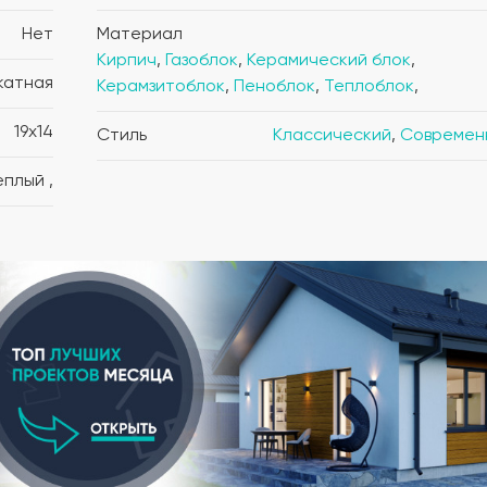
Нет
Материал
Кирпич
,
Газоблок
,
Керамический блок
,
катная
Керамзитоблок
,
Пеноблок
,
Теплоблок
,
19x14
Стиль
Классический
,
Современ
Теплый ,