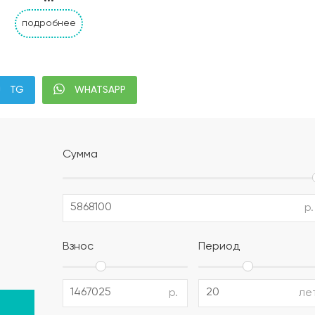
подробнее
Альбом АР, КР, ИР
Современная планиров
TG
WHATSAPP
налей дома с привязкой к границам участка;
;
Сумма
м уплотнением;
ением или укладка профилированной мембраны (в зависи
р.
полистирол) (толщина утеплителя выбирается в зависимо
Взнос
Период
12 AIII, поддерживающие и поперечные каркасы из армату
р.
ле