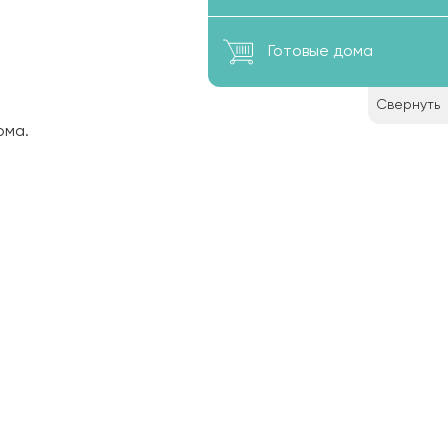
Готовые дома
Свернуть
ома.
су,
13 и 15