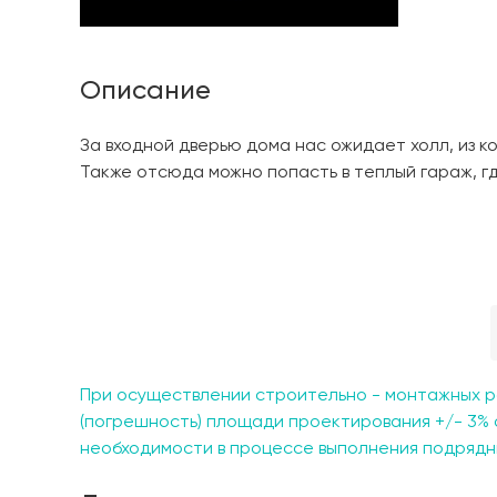
Описание
За входной дверью дома нас ожидает холл, из 
Также отсюда можно попасть в теплый гараж, гд
размещена большая кухня-гостиная 49 кв.м. По
которая будет радовать хозяев дома круглый год.
кв.м., а также 2 санузла и постирочная.
При осуществлении строительно - монтажных р
(погрешность) площади проектирования +/- 3% 
необходимости в процессе выполнения подрядны