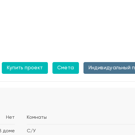
Купить проект
Смета
Индивидуальный 
Нет
Комнаты
В доме
С/У