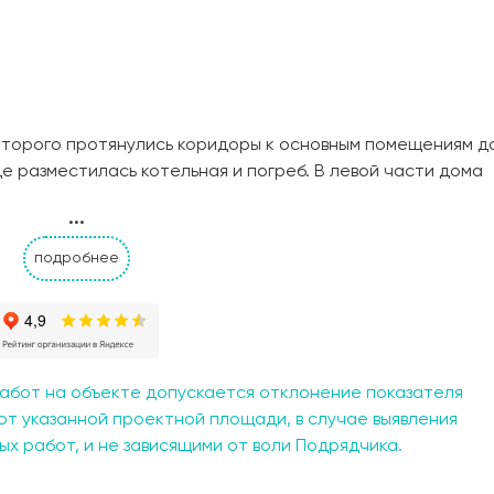
которого протянулись коридоры к основным помещениям д
е разместилась котельная и погреб. В левой части дома
 традиции здесь оборудован выход на застекленную терра
...
 В центральной зоне разместились 3 спальных комнаты 11, 
подробнее
абот на объекте допускается отклонение показателя
от указанной проектной площади, в случае выявления
х работ, и не зависящими от воли Подрядчика.