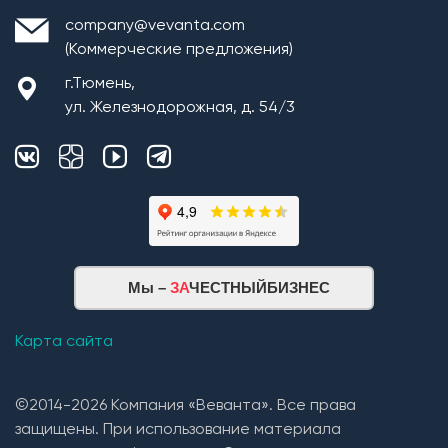
company@vevanta.com
(Коммерческие предложения)
г.Тюмень,
ул. Железнодорожная, д. 54/3
Монтаж плит перекрытия
Мы –
ЗА
ЧЕСТНЫЙБИЗНЕС
Кровельная система
1. Монтаж стропильной системы из пиломатериала
Карта сайта
хвойных пород естественной влажности;
2. Монтаж покрытия кровли из: Гибкой черепицы
©2014-2026 Компания «Веванта». Все права
(Технониколь, Дёке) и Металлочерепицы (в
защищены. При использование материала
зависимости от проекта и предпочтений Заказчика).