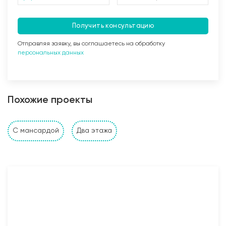
Получить консультацию
Отправляя заявку, вы соглашаетесь на обработку
персональных данных
Заливка бетоном
Похожие проекты
Стены и перегородки дома
С мансардой
Два этажа
1. Наружные и внутренние несущие стены выполнены
из: газобетонных, керамзитобетонных, керамических
блоков, кирпича (в зависимости от проекта и
предпочтений Заказчика). Толщина несущих стен
также подбирается исходя из требуемых
прочностных характеристик и требований Заказчика;
2. Устройство монолитного пояса (Рабочая арматура