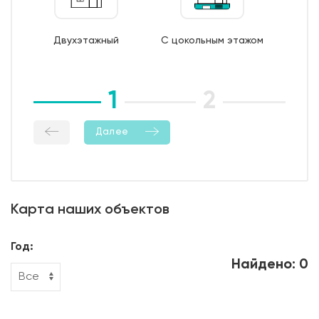
8. Бетонирование фундамента;
9. Уход за бетоном (в т.ч. контроль температурно-
Двухэтажный
С цокольным этажом
влажностный режима);
10. Демонтаж опалубки;
11. Гидроизоляция боковой поверхности фундамента.
1
2
3
Далее
Карта наших объектов
Год:
Найдено: 0