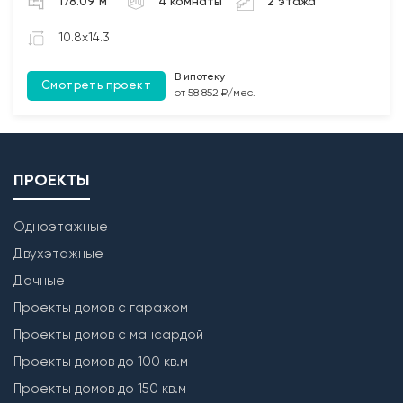
178.09 м
4 комнаты
2 этажа
участков между плит перекрытия (при наличии);
3. Монтаж чердачных балок перекрытия с
10.8x14.3
обработкой Биозащитным составом.
В ипотеку
Смотреть проект
Лестница
от 58 852 ₽/мес.
Бетонирование монолитной межэтажной лестницы
(при наличии).
ПРОЕКТЫ
Одноэтажные
Двухэтажные
Дачные
Проекты домов с гаражом
Проекты домов с мансардой
Проекты домов до 100 кв.м
Проекты домов до 150 кв.м