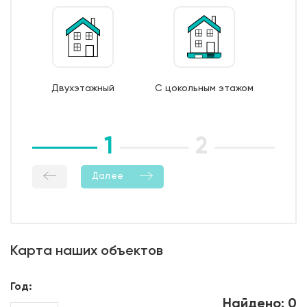
поддерживающие и поперечные каркасы из
арматуры 6/8 AI);
7. Монтаж опалубки из обрезной доски;
8. Бетонирование фундамента;
9. Уход за бетоном (в т.ч. контроль температурно-
Двухэтажный
С цокольным этажом
влажностный режима);
10. Демонтаж опалубки;
11. Гидроизоляция боковой поверхности фундамента.
1
2
3
Далее
Карта наших объектов
Год:
Найдено: 0