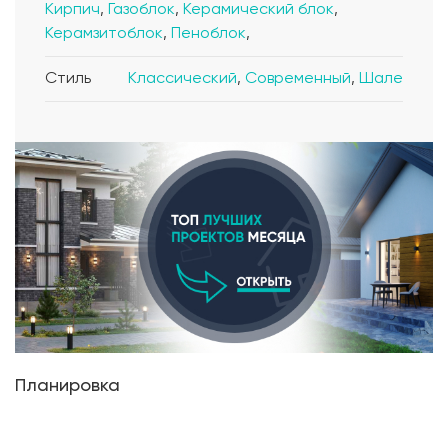
Кирпич
,
Газоблок
,
Керамический блок
,
Керамзитоблок
,
Пеноблок
,
Стиль
Классический
,
Современный
,
Шале
Планировка