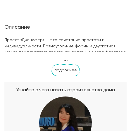
Описание
Проект «Дженифер» — это сочетание простоты и
индивидуальности. Прямоугольные формы и двускатная
крыша дома выглядят просто, контрастные цвета фасадов и
...
окна необычной формы придают дому некую изюминку.
Открывая входную дверь дома, мы попадаем в прихожую, а
подробнее
после нее в холл. Холл ведет в главное место сбора хозяев
дома и их друзей – в гостиную. Гостиную освещают высокие
панорамные окна с видом на сад. Такие окна создают
ощущение простора и свободы. За счет них здесь всегда
Узнайте с чего начать строительство дома
будет достаточно солнечного света. Из гостиной есть
выход на летнюю террасу 21 м2. Помимо этого, на первом
этаже расположена кухня, санузел и котельная. На втором
этаже в распоряжении хозяев будет 3 спальни: 9, 11 и 13 м2. А
также дополнительный санузел и гардероб.