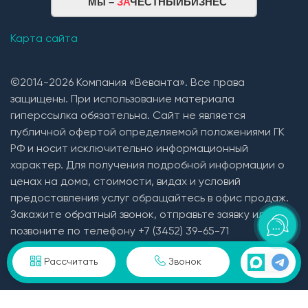
Мы –
ЗА
ЧЕСТНЫЙБИЗНЕС
Карта сайта
©2014-2026 Компания «Веванта». Все права
защищены. При использование материала
гиперссылка обязательна. Сайт не является
публичной офертой определяемой положениями ГК
РФ и носит исключительно информационный
характер. Для получения подробной информации о
ценах на дома, стоимости, видах и условий
предоставления услуг обращайтесь в офис продаж.
Монтаж плит перекрытия
Закажите обратный звонок, отправьте заявку или
позвоните по телефону +7 (3452) 39-65-71
Кровельная система
Пользовательское соглашение и политика
Рассчитать
Звонок
конфиденциальности в отношении персональных
1. Монтаж стропильной системы из пиломатериала
данных
хвойных пород естественной влажности;