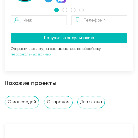
Получить консультацию
Отправляя заявку, вы соглашаетесь на обработку
персональных данных
Заливка бетоном
Похожие проекты
Стены и перегородки дома
С мансардой
С гаражом
Два этажа
1. Наружные и внутренние несущие стены выполнены
из: газобетонных, керамзитобетонных, керамических
блоков, кирпича (в зависимости от проекта и
предпочтений Заказчика). Толщина несущих стен