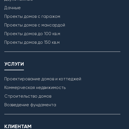
1. Монтаж цокольных и межэтажных пустотных плит
Дачные
перекрытия (при наличии);
2. Бетонирование полов по грунту и монолитных
Проекты домов с гаражом
участков между плит перекрытия (при наличии);
Проекты домов с мансардой
3. Монтаж чердачных балок перекрытия с
Проекты домов до 100 кв.м
обработкой Биозащитным составом.
Проекты домов до 150 кв.м
Лестница
Бетонирование монолитной межэтажной лестницы
УСЛУГИ
(при наличии).
Проектирование домов и коттеджей
Коммерческая недвижимость
Строительство домов
Возведение фундамента
КЛИЕНТАМ