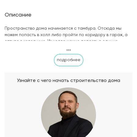
Описание
Пространство дома начинается с тамбура. Отсюда мы
можем попасть в холл либо пройти по коридору в гараж, а
оттуда в котельную. Из холла можно попасть в одну из
...
спален и в оба санузла. Далее холл переходит в главное
пространство дома — гостиную. Гостиная совмещена с
подробнее
кухней-столовой и имеет площадь 37 кв.м. Отсюда
открываются двери во вторую спальню 11 кв.м. и в зимний
сад.
Узнайте с чего начать строительство дома