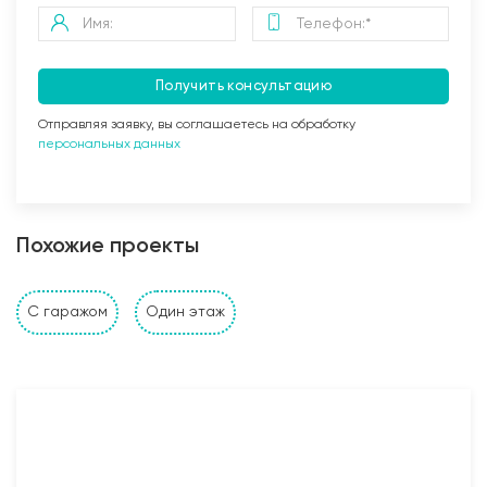
Получить консультацию
Отправляя заявку, вы соглашаетесь на обработку
персональных данных
Заливка бетоном
Похожие проекты
Стены и перегородки дома
С гаражом
Один этаж
1. Наружные и внутренние несущие стены выполнены
из: газобетонных, керамзитобетонных, керамических
блоков, кирпича (в зависимости от проекта и
предпочтений Заказчика). Толщина несущих стен
также подбирается исходя из требуемых
прочностных характеристик и требований Заказчика;