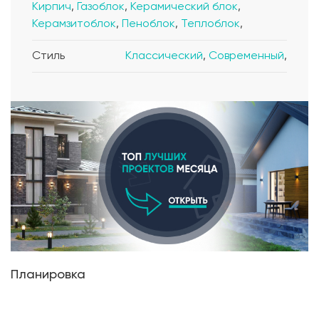
Кирпич
,
Газоблок
,
Керамический блок
,
Керамзитоблок
,
Пеноблок
,
Теплоблок
,
Стиль
Классический
,
Современный
,
Планировка