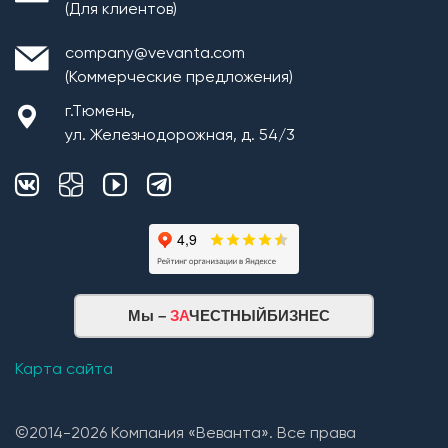
(Для клиентов)
company@vevanta.com
(Коммерческие предложения)
г.Тюмень,
ул. Железнодорожная, д. 54/3
Монтаж плит перекрытия
Мы –
ЗА
ЧЕСТНЫЙБИЗНЕС
Кровельная система
1. Монтаж стропильной системы из пиломатериала
Карта сайта
хвойных пород естественной влажности;
2. Монтаж покрытия кровли из: Гибкой черепицы
©2014-2026 Компания «Веванта». Все права
(Технониколь, Дёке) и Металлочерепицы (в