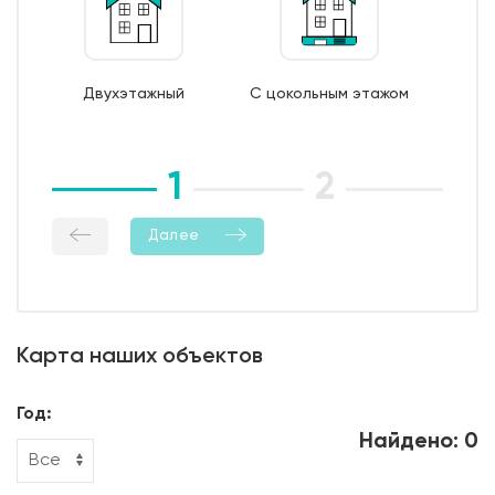
7. Монтаж опалубки из обрезной доски;
8. Бетонирование фундамента;
9. Уход за бетоном (в т.ч. контроль температурно-
Двухэтажный
С цокольным этажом
влажностный режима);
10. Демонтаж опалубки;
11. Гидроизоляция боковой поверхности фундамента.
1
2
3
Далее
Карта наших объектов
Год:
Найдено: 0