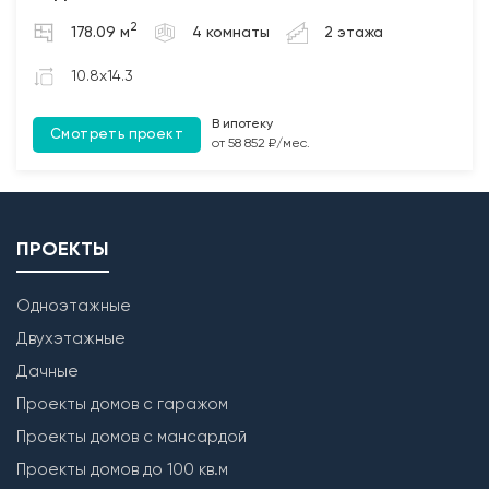
2. Бетонирование полов по грунту и монолитных
2
178.09 м
4 комнаты
2 этажа
участков между плит перекрытия (при наличии);
3. Монтаж чердачных балок перекрытия с
10.8x14.3
обработкой Биозащитным составом.
В ипотеку
Смотреть проект
Лестница
от 58 852 ₽/мес.
Бетонирование монолитной межэтажной лестницы
(при наличии).
ПРОЕКТЫ
Одноэтажные
Двухэтажные
Дачные
Проекты домов с гаражом
Проекты домов с мансардой
Проекты домов до 100 кв.м