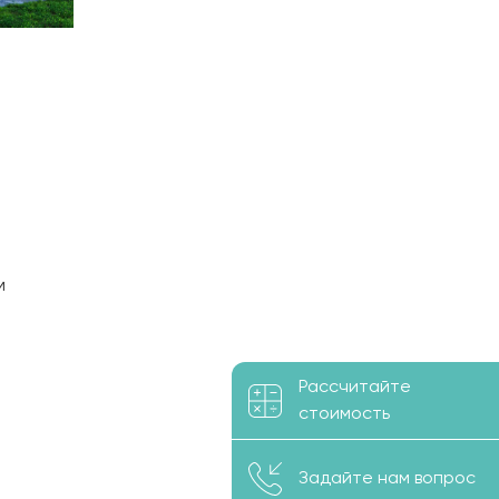
м
пулярным
 площадь
Рассчитайте
ьной.
стоимость
о
Задайте нам вопрос