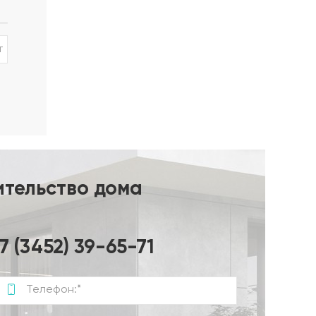
ры 6/8
т
ительство дома
7 (3452) 39-65-71