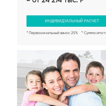
= от 24 274 тыс.
Р
6. Армирование фундамента (Рабочая арматура 
AI);
7. Монтаж опалубки из обрезной доски;
8. Бетонирование фундамента;
ИНДИВИДУАЛЬНЫЙ РАСЧЕТ
9. Уход за бетоном (в т.ч. контроль температур
10. Демонтаж опалубки;
* Первоначальный взнос 25%
* Сумма ипоте
11. Гидроизоляция боковой поверхности фундаме