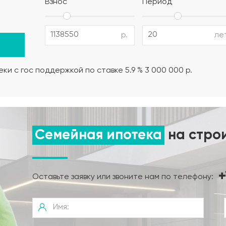
Взнос
Период
12 AIII, поддерживающие и поперечные каркасы из армату
р.
ле
но-влажностный режима);
ки с гос поддержкой по ставке 5.9 % 3 000 000 р.
нта.
Семейная ипотека
на стро
+
Оставьте заявку или звоните нам по телефону: