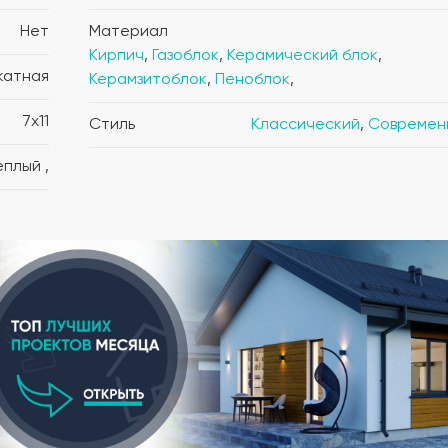
Нет
Материал
Кирпич
,
Газоблок
,
Керамический блок
,
катная
Керамзитоблок
,
Пеноблок
,
7x11
Стиль
Классический
,
Современ
Теплый ,