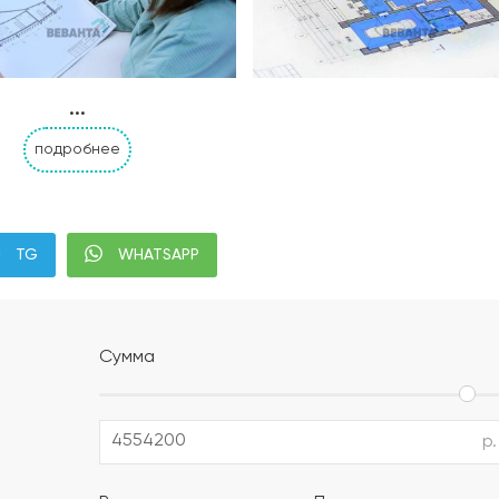
...
подробнее
Альбом АР, КР, ИР
Современная планиров
TG
WHATSAPP
налей дома с привязкой к границам участка;
;
Сумма
м уплотнением;
ением или укладка профилированной мембраны (в зависи
р.
полистирол) (толщина утеплителя выбирается в зависимо