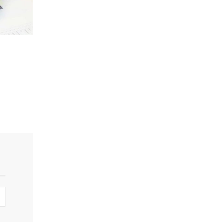
ка
мости от
сти от