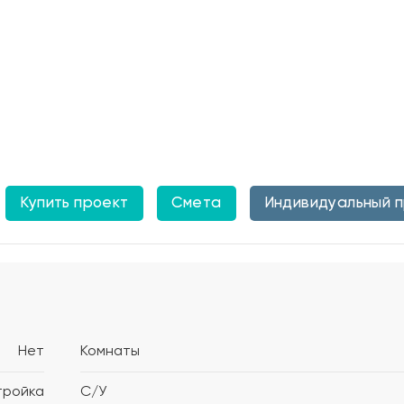
Купить проект
Смета
Индивидуальный 
Нет
Комнаты
тройка
С/У