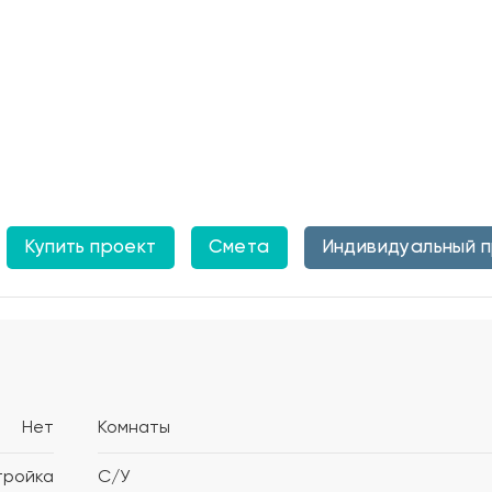
Купить проект
Смета
Индивидуальный 
Нет
Комнаты
тройка
С/У