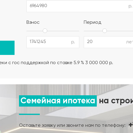
р.
полистирол) (толщина утеплителя выбирается в зависимо
Взнос
Период
12 AIII, поддерживающие и поперечные каркасы из армату
р.
ле
но-влажностный режима);
ки с гос поддержкой по ставке 5.9 % 3 000 000 р.
нта.
Семейная ипотека
на стро
+
Оставьте заявку или звоните нам по телефону: