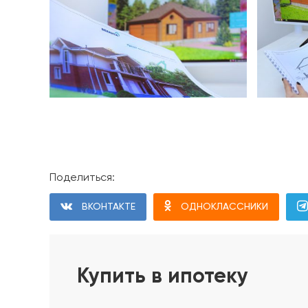
Поделиться:
Проект дома
ВКОНТАКТЕ
ОДНОКЛАССНИКИ
Фундамент дома
1. Геодезические работы. Разбивка осей и диаго
2. Срезка плодородного слоя в пятне застройки
Купить в ипотеку
3. Устройство песчаного основания с послойны
4. Устройство щебёночного основания с уплотн