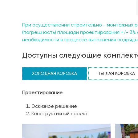
и отдельную душевую для домашних питомцев — с
отапливаемую веранду S=15,2 м2, оборудованну
приема пищи хозяев и гостей дома. Из веранды
площадь 35,4 м2 и является прекрасным местом 
При осуществлении строительно - монтажных р
второй этаж, мы попадаем в небольшой, но ком
(погрешность) площади проектирования +/- 3% 
туалет и ванную комнату. Каждое жилое помещ
необходимости в процессе выполнения подрядны
широкими оконными проемами и предусматрива
Доступны следующие комплект
ХОЛОДНАЯ КОРОБКА
ТЕПЛАЯ КОРОБКА
Проектирование
Эскизное решение
Конструктивный проект