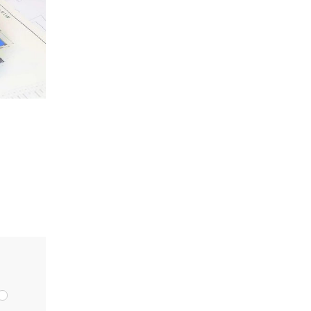
ка
мости от