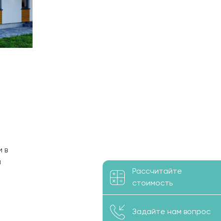
 в
я
Рассчитайте
жных
стоимость
.
S=1,9 м2)
Задайте нам вопрос