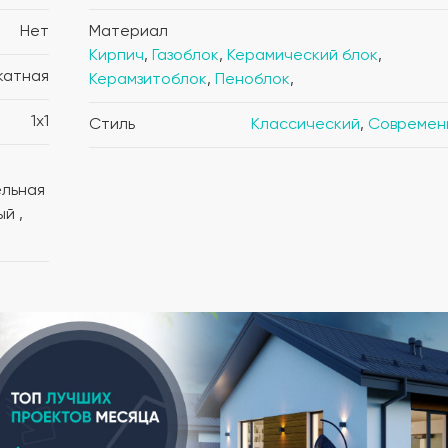
Нет
Материал
Кирпич
,
Газоблок
,
Керамический блок
,
катная
Керамзитоблок
,
Пеноблок
,
1x1
Стиль
Классический
,
Современ