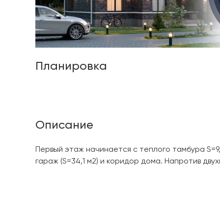
Планировка
Описание
Первый этаж начинается с теплого тамбура S=9,
гараж (S=34,1 м2) и коридор дома. Напротив д
гостиная, ведущая в кухню-столовую S=10 м2 с 
санузла и постирочная комната (S=2,62 м2). Д
котельную S=5,47 м2, из которой можно попасть к
Последняя объединяет между собой несколько поме