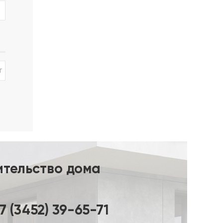
сти от
ры 6/8
т
ительство дома
7 (3452) 39-65-71