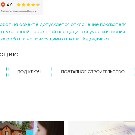
обак (S=4,35 м2). Из комнаты отдыха имеется выход на
ю рабочей зоной кухни. Здесь же предусмотрено место д
 можно выйти на просторную летнюю террасу, которая за
для совместного отдыха на свежем воздухе. Поднявшись 
абот на объекте допускается отклонение показателя
фортный коридор, который связывает между собой три спа
от указанной проектной площади, в случае выявления
ение занимает достаточную площадь, отлично освещает
х работ, и не зависящими от воли Подрядчика.
ет место для размещения рабочего места.
ации:
ПОД КЛЮЧ
ПОЭТАПНОЕ СТРОИТЕЛЬСТВО