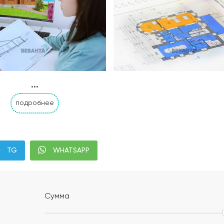
...
подробнее
Альбом АР, КР, ИР
Современная планиров
TG
WHATSAPP
налей дома с привязкой к границам участка;
;
Сумма
м уплотнением;
ением или укладка профилированной мембраны (в зависи