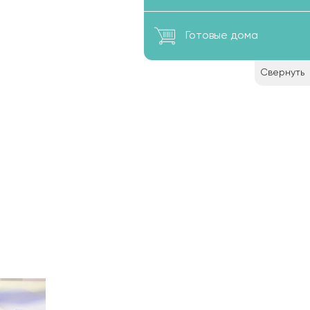
ля
нимает
Готовые дома
на
льни,
Свернуть
ся