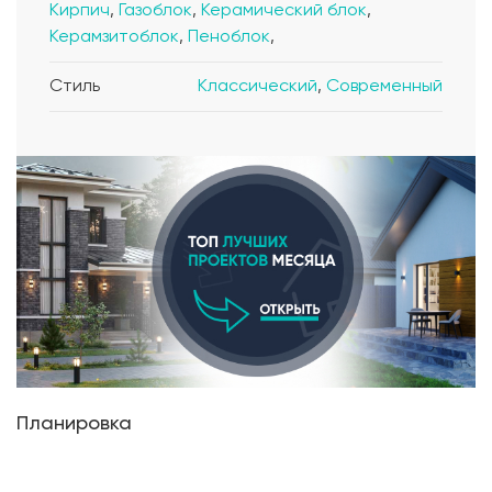
Кирпич
,
Газоблок
,
Керамический блок
,
Керамзитоблок
,
Пеноблок
,
Стиль
Классический
,
Современный
Планировка