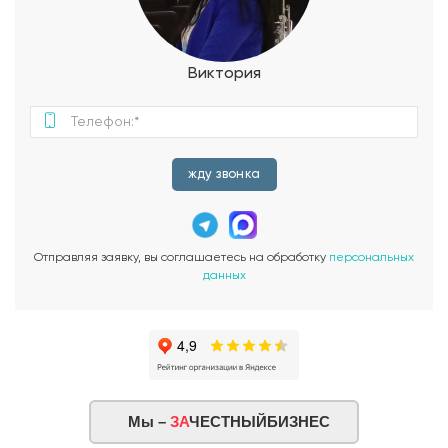
уединенность и естественное освещение. Комфортные
условия проживания семьи обеспечивает оборудованная
котельная, размещенная возле террасы дома. Поднявшись
на второй этаж, мы попадаем в широкий коридор, который
Виктория
открывает двери в три спальни S=15,06 кв.м., 25,19 кв.м. и
25,88 кв.м. Две большие спальни выходят на большую
террасу S=31,56 кв.м. Одна из комнат имеет необычную
форму в плане и оборудована гардеробом, рабочим
местом с компьютером и санузлом. Проектом
жду звонка
предусмотрено два санузла на этаже, один из которых —
совмещенный с ванной.
Отправляя заявку, вы соглашаетесь на обработку
персональных
данных
Мы –
ЗА
ЧЕСТНЫЙБИЗНЕС