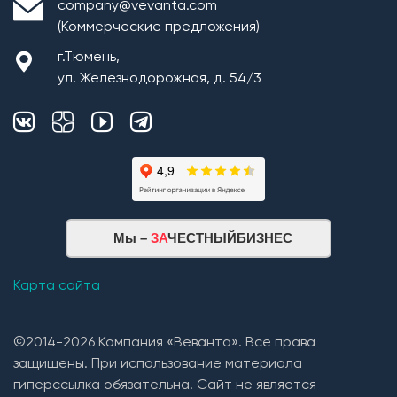
company@vevanta.com
2. Монтаж покрытия кровли из: Гибкой черепицы
(Коммерческие предложения)
(Технониколь, Дёке) и Металлочерепицы (в
зависимости от проекта и предпочтений Заказчика).
г.Тюмень,
3. Устройство вентиляции подкровельного
ул. Железнодорожная, д. 54/3
пространства(кровельные вентили);
4. Устройство естественной вентиляции (сан.узлы,
постирочная, котельная, кухонная зона, гараж,
погреб) с монтажом кровельных вент.выходов и
прокладкой трасс из труб 110 диаметра.
Мы –
ЗА
ЧЕСТНЫЙБИЗНЕС
Карта сайта
©2014-2026 Компания «Веванта». Все права
защищены. При использование материала
гиперссылка обязательна. Сайт не является