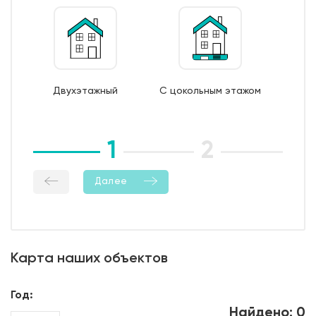
поддерживающие и поперечные каркасы из
арматуры 6/8 AI);
7. Монтаж опалубки из обрезной доски;
8. Бетонирование фундамента;
9. Уход за бетоном (в т.ч. контроль температурно-
Двухэтажный
С цокольным этажом
влажностный режима);
10. Демонтаж опалубки;
11. Гидроизоляция боковой поверхности фундамента.
1
2
3
Далее
Карта наших объектов
Год:
Найдено: 0