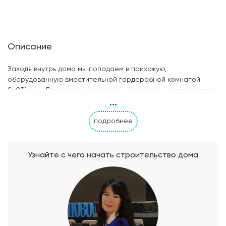
Описание
Заходя внутрь дома мы попадаем в прихожую,
оборудованную вместительной гардеробной комнатой
S=9,31 кв.м. Далее коридор ведет к лестнице на второй этаж
...
и в гостиную-столовую(S=36,83 кв.м.), объединенную с
кухней в одно обширное помещение, где предусмотрен
подробнее
выход на летнюю террасу S=18,8 кв.м. Примечательным в
проекте является большое количество теплого солнечного
света, который попадает в гостиную и кухню через
полностью остекленные двери террасы и широкие оконные
Узнайте с чего начать строительство дома
проемы. Свободные пространства и солнечные лучи
создают легкую и приятную атмосферу помещениям. На
террасе домочадцы могут устраивать обеды на свежем
воздухе и званые ужины с видом на сад. В дальнем углу
первого этажа располагается кабинет, в котором созданы
все условия для работы: достаточная площадь(S=12,28 кв.м.),