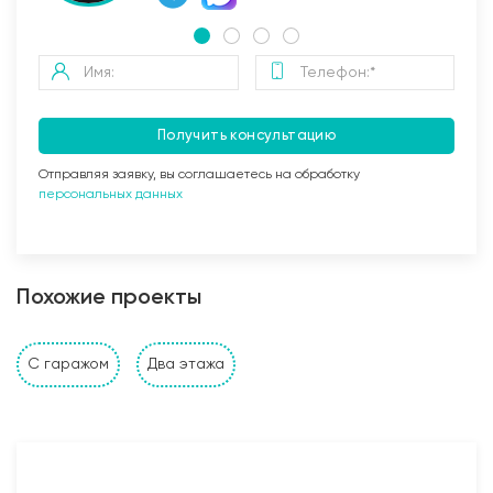
Получить консультацию
Отправляя заявку, вы соглашаетесь на обработку
персональных данных
Заливка бетоном
Похожие проекты
Стены и перегородки дома
С гаражом
Два этажа
1. Наружные и внутренние несущие стены выполнены
из: газобетонных, керамзитобетонных, керамических
блоков, кирпича (в зависимости от проекта и
предпочтений Заказчика). Толщина несущих стен