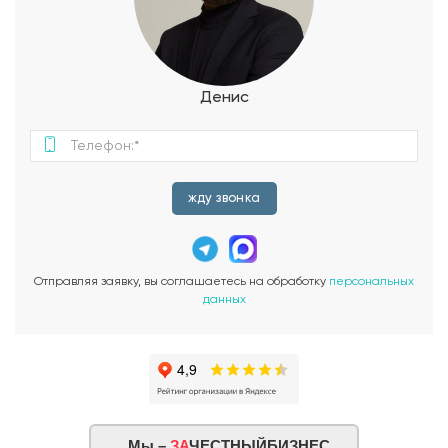
гостиная S=27,9 м2 имеет выход на летнюю террасу, где
хозяева могут организовывать совместный отдых на свежем
воздухе. Поднявшись на второй этаж, Вы попадаете в
длинный коридор, соединяющий между собой 4 спальни и
два санузла, один из которых оборудован местом для ванны.
Денис
жду звонка
Отправляя заявку, вы соглашаетесь на обработку
персональных
данных
Мы –
ЗА
ЧЕСТНЫЙБИЗНЕС