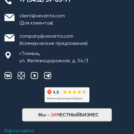
+7 (3452) 39-65-71
client@vevanta.com
(Для клиентов)
company@vevanta.com
(Коммерческие предложения)
г.Тюмень,
ул. Железнодорожная, д. 54/3
Монтаж плит перекрытия
Мы –
ЗА
ЧЕСТНЫЙБИЗНЕС
Кровельная система
1. Монтаж стропильной системы из пиломатериала
Карта сайта