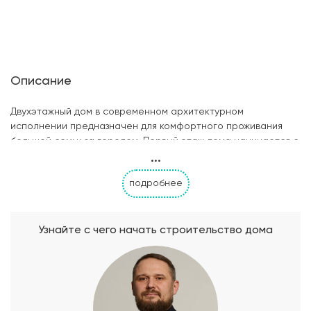
Описание
Двухэтажный дом в современном архитектурном
исполнении предназначен для комфортного проживания
большой семьи за городом. Первый этаж дома начинается с
...
небольшого, но высокого крыльца, открывающего двери в
тамбур. По правую сторону от входа располагается
подробнее
профессионально оборудованная котельная.
Вместительная прихожая ведет в холл этажа и уютную
спальную комнату S=12,5 м2. Далее по коридору
размещаются совмещенный санузел и кладовая,
Узнайте с чего начать строительство дома
попадающая под лестничное пространство. Практичным и
удобным архитектурным решением стало устройство двух
дверных проемов в кухню: из коридора и из гостиной.
Обособленность рабочей зоны кухни позволяет
изолировать гостиную от запахов и звуков. Ярко освещенная