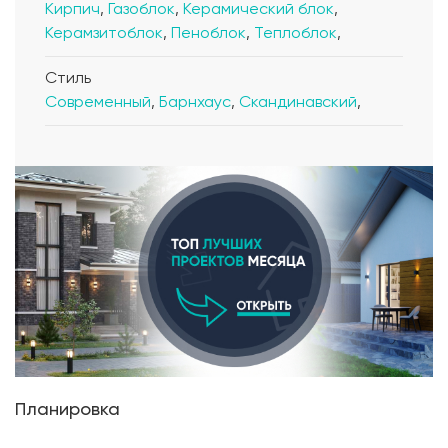
Кирпич
,
Газоблок
,
Керамический блок
,
Керамзитоблок
,
Пеноблок
,
Теплоблок
,
Стиль
Современный
,
Барнхаус
,
Скандинавский
,
Планировка