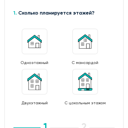
группа, разводка из сшитого полиэтилена на узлы
потребления, радиаторы из биметалла.
1.
Сколько планируется этажей?
Одноэтажный
С мансардой
Двухэтажный
С цокольным этажом
1
2
3