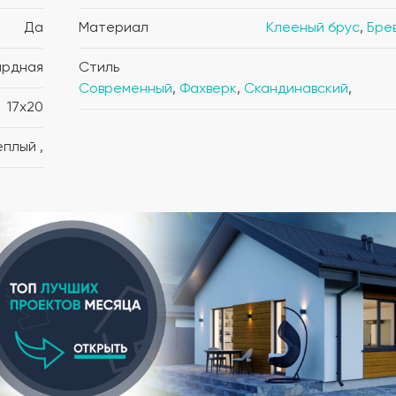
Да
Материал
Клееный брус
,
Бре
ардная
Стиль
Современный
,
Фахверк
,
Скандинавский
,
17x20
, Теплый ,