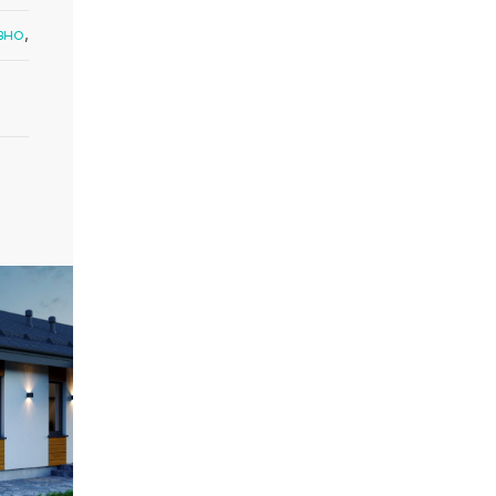
вно
,