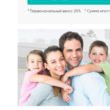
Дверь металлическая ISOTERMA 11 см, покрытие 
* Первоначальный взнос 25%
* Сумма ипоте
Электроснабжение дома
Прокладка кабеля, установка стаканов, подрозе
телевизоры, под интернет. От узла учета .
Водоснабжение
Бурение скважины с обустройством, с крыльцом
6 м от дома.
Канализация дома
Септик серии АСО-1 БИО с дренажным колодцем д
Отопление дома
Котел электрический Стаут 12 квт, коллекторна
радиаторы из биметалла.