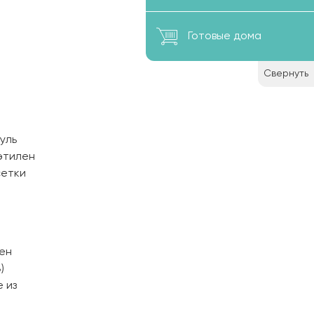
Готовые дома
Свернуть
уль
иэтилен
сетки
ен
)
 из