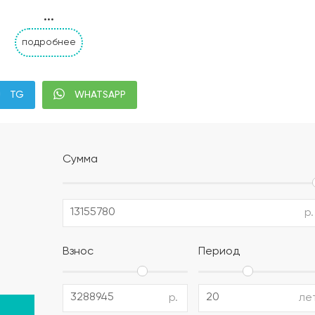
ома: на выбор будет предоставлено несколько цветов от
...
подробнее
епление 200мм URSA гидроизаляционной пленкой сверху и
TG
WHATSAPP
рфорированным софитом. Коньковый аэратор Технониколь,
Сумма
еталлическим отливом RAL 8017
р.
3-ой энергосберегающий, окна с отливом и наружной лам
Взнос
Период
р.
ле