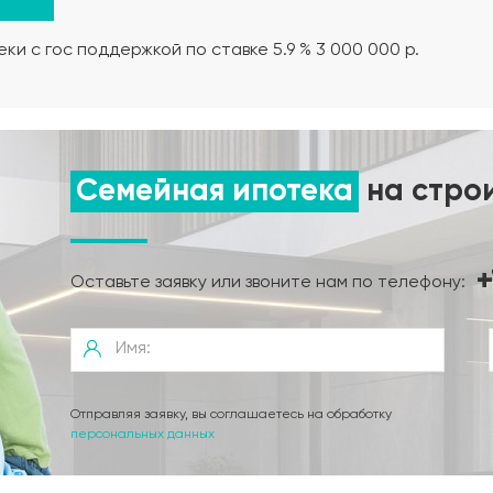
“Медный антик”, с терморазрывом.
ки с гос поддержкой по ставке 5.9 % 3 000 000 р.
тников, коробок, автоматов, щитков, Монтаж слаботочки
Семейная ипотека
на стро
 и крышкой, насос глубинный и адаптор - расположение 
+
Оставьте заявку или звоните нам по телефону:
ля низких грунтовых вод, не более 8 метров от дома.
Отправляя заявку, вы соглашаетесь на обработку
персональных данных
я группа, разводка из сшитого полиэтилена на узлы потре