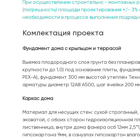
При осуществлении строительно - монтажных р
(погрешность) площади проектирования +/- 3% 
необходимости в процессе выполнения подрядны
Комлектация проекта
Фундамент дома с крыльцом и террасой
Выемка плодородного слоя грунта без планировк
крупности до 1.0) под основание плиты, фундам
PЕХ-А), фундамент 300 мм высотой утеплён Тех
арматуры диаметр 12AIII A500, шаг ячейки 200 мм
Каркас дома
Материал для несущих стен: сухой строганный
эковатой, с обоих сторон гидроизоляционная п
лиственница, внутри дома фанера осб 12мм 2,5*1
гипсокартона 9мм, в санузлах гипсокартон влаго