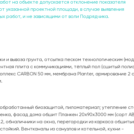
абот на объекте допускается отклонение показателя
от указанной проектной площади, в случае выявления
х работ, и не зависящими от воли Подрядчика.
и и вывоза грунта, отсыпка песком технологическим (мод
ентная плита с коммуникациями, тёплый пол (сшитый пол
ноплекс CARBON 50 мм, мембрана Planter, армирование 2 
.
, обработанный биозащитой, пиломатериал; утепление ст
ленка, фасад дома обшит Планкен 20х90х3000 мм (сорт АВ
,2, обналичники на окна, перегородки из каркаса обшитые
стойкий. Вентканалы из санузлов и котельной, кухни -