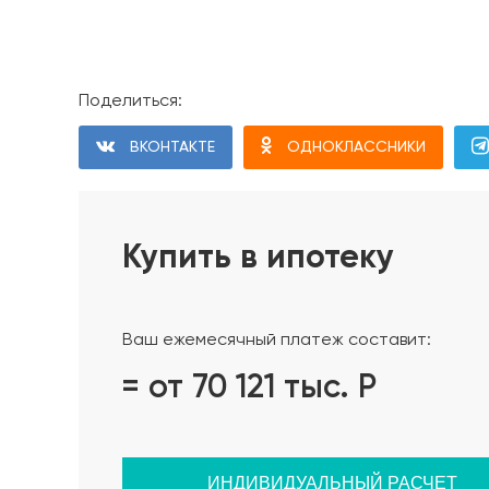
естественной вытяжки. Цвет покрытия фасада д
производителя.
Материал кровли
Поделиться:
Металлочерепица МП Ламонтерра 8017- 0,45. ут
ВКОНТАКТЕ
ОДНОКЛАССНИКИ
Водосточка Технониколь, обшивка карнизов пе
вентвыходы - HUOPA/SLATE.
Цоколь дома
Купить в ипотеку
Утепление Техноплекс CARBON 50мм, отделан м
Окна
Ваш ежемесячный платеж составит:
Профиль КБЕ 5-камерный (70 мм), стеклопакет 
= от 70 121 тыс.
Р
(без москитных сеток, подоконников)
Дверь
ИНДИВИДУАЛЬНЫЙ РАСЧЕТ