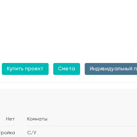
Купить проект
Смета
Индивидуальный 
Нет
Комнаты
тройка
С/У