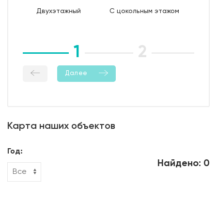
9. Уход за бетоном (в т.ч. контроль температурно-
Двухэтажный
С цокольным этажом
влажностный режима);
10. Демонтаж опалубки;
11. Гидроизоляция боковой поверхности фундамента.
1
2
3
Далее
Карта наших объектов
Год:
Найдено: 0