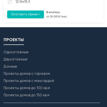
12.14x18.3
обработкой Биозащитным составом.
В ипотеку
Смотреть проект
Лестница
от 55 081 ₽/мес.
Бетонирование монолитной межэтажной лестницы
(при наличии).
ПРОЕКТЫ
Одноэтажные
Двухэтажные
Дачные
Проекты домов с гаражом
Проекты домов с мансардой
Проекты домов до 100 кв.м
Проекты домов до 150 кв.м