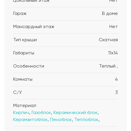
Цокольный этаж
Нет
Гараж
В доме
Мансардный этаж
Нет
Тип крыши
Скатная
Габариты
11x14
Особенности
Теплый ,
Комнаты
4
С/У
3
Материал
Кирпич
,
Газоблок
,
Керамический блок
,
Керамзитоблок
,
Пеноблок
,
Теплоблок
,