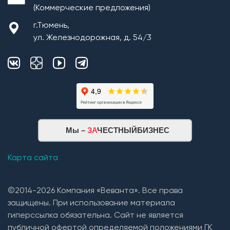
(Коммерческие предложения)
г.Тюмень,
ул. Железнодорожная, д. 54/3
Монтаж плит перекрытия
Мы –
ЗА
ЧЕСТНЫЙБИЗНЕС
Кровельная система
1. Монтаж стропильной системы из пиломатериала
Карта сайта
хвойных пород естественной влажности;
2. Монтаж покрытия кровли из: Гибкой черепицы
©2014-2026 Компания «Веванта». Все права
(Технониколь, Дёке) и Металлочерепицы (в
защищены. При использование материала
зависимости от проекта и предпочтений Заказчика).
гиперссылка обязательна. Сайт не является
3. Устройство вентиляции подкровельного
публичной офертой определяемой положениями ГК
пространства(кровельные вентили);