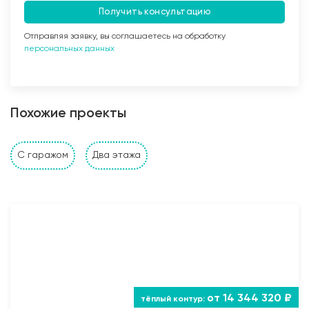
Получить консультацию
Отправляя заявку, вы соглашаетесь на обработку
персональных данных
Заливка бетоном
Похожие проекты
Стены и перегородки дома
С гаражом
Два этажа
1. Наружные и внутренние несущие стены выполнены
из: газобетонных, керамзитобетонных, керамических
блоков, кирпича (в зависимости от проекта и
предпочтений Заказчика). Толщина несущих стен
также подбирается исходя из требуемых
прочностных характеристик и требований Заказчика;
2. Устройство монолитного пояса (Рабочая арматура
12 AIII, поперечные каркасы из арматуры 6 AI) под
от 14 344 320 ₽
опирание межэтажных плит перекрытия и