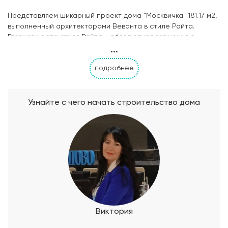
Представляем шикарный проект дома "Москвичка" 181.17 м2,
выполненный архитекторами Веванта в стиле Райта.
Главная черта стиля Райта - абсолютная гармония с
...
природой. В современное время стиль набирает
популярность и очень востребован. Природные тона,
подробнее
спокойные образы, много окон и света - все это
умиротворяет и дарит надежду на счастливое будущее в
таком доме. Простота и функциональность - главная
особенность планировки дома. На первом этаже
Узнайте с чего начать строительство дома
"Москвички" расположены кухня-гостиная с выходом на
летнюю террасу, гостевая спальня, санузел, гардеробная,
гараж с котельной. Второй этаж - место отдыха
домочадцев. Здесь располагаются 3 спальных комнаты, два
санузла, гардероб. Стоит напомнить, что проект
"Москвичка" - это модификация легендарного проекта
дома "Тюменка", построенного в одноименном городе
более 10 раз. Коттедж "Москвичка" вправе рассчитывать на
подобную славу и стать хитом строительного сезона 2021.
Виктория