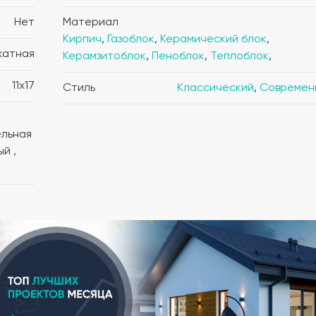
Нет
Материал
Кирпич
,
Газоблок
,
Керамический блок
,
катная
Керамзитоблок
,
Пеноблок
,
Теплоблок
,
11x17
Стиль
Классический
,
Современ