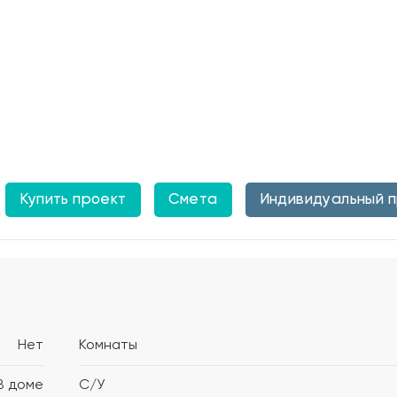
Купить проект
Смета
Индивидуальный 
Нет
Комнаты
В доме
С/У