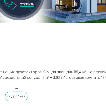
т наших архитекторов. Общая площадь 181,4 м². На перво
 , раздельный санузел 2 м² + 3,82 м² , гостевая комната 13,9
28,04 м² . На втором этаже три спальные комнаты: 13,42 м²
...
 с лоджией 4, 05 м² , и третья 13,96 м².
подробнее