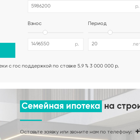
р.
полистирол) (толщина утеплителя выбирается в зависимо
Взнос
Период
12 AIII, поддерживающие и поперечные каркасы из армату
р.
ле
но-влажностный режима);
ки с гос поддержкой по ставке 5.9 % 3 000 000 р.
нта.
Семейная ипотека
на стро
+
Оставьте заявку или звоните нам по телефону: