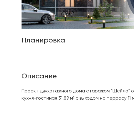
Планировка
Описание
Проект двухэтажного дома с гаражом "Шейла" о
кухня-гостиная 31,89 м² с выходом на террасу 11 м²
просторная прихожая 6, 34 м² с выходом в гараж 
собственной гардеробной комнатой 6,2 м² , 12,67 м²