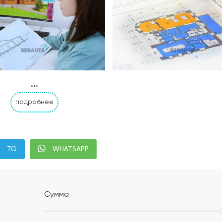
...
подробнее
Альбом АР, КР, ИР
Современная планиров
TG
WHATSAPP
налей дома с привязкой к границам участка;
;
Сумма
м уплотнением;
ением или укладка профилированной мембраны (в зависи