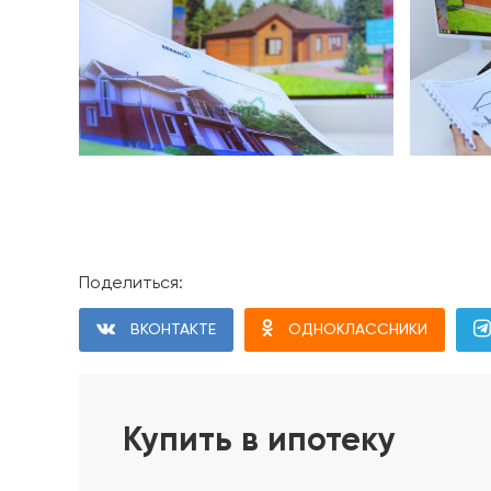
Поделиться:
Проект дома
ВКОНТАКТЕ
ОДНОКЛАССНИКИ
Фундамент дома
1. Геодезические работы. Разбивка осей и диаго
2. Срезка плодородного слоя в пятне застройки
Купить в ипотеку
3. Устройство песчаного основания с послойны
4. Устройство щебёночного основания с уплотн