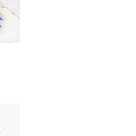
ка
мости от