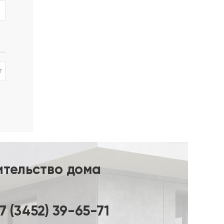
сти от
ры 6/8
т
ительство дома
7 (3452) 39-65-71