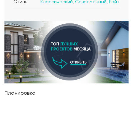
Стиль
Классический
,
Современный
,
Райт
Планировка