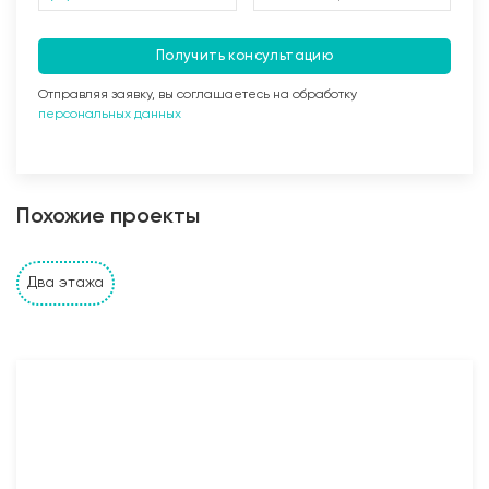
Получить консультацию
Отправляя заявку, вы соглашаетесь на обработку
персональных данных
Заливка бетоном
Похожие проекты
Стены и перегородки дома
Два этажа
1. Наружные и внутренние несущие стены выполнены
из: газобетонных, керамзитобетонных, керамических
блоков, кирпича (в зависимости от проекта и
предпочтений Заказчика). Толщина несущих стен
также подбирается исходя из требуемых
прочностных характеристик и требований Заказчика;
2. Устройство монолитного пояса (Рабочая арматура