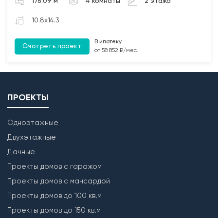
178.09 м
4 комнаты
2 этажа
участков между плит перекрытия (при наличии);
3. Монтаж чердачных балок перекрытия с
10.8x14.3
обработкой Биозащитным составом.
В ипотеку
Смотреть проект
Лестница
от 58 852 ₽/мес.
Бетонирование монолитной межэтажной лестницы
(при наличии).
ПРОЕКТЫ
Одноэтажные
Двухэтажные
Дачные
Проекты домов с гаражом
Проекты домов с мансардой
Проекты домов до 100 кв.м
Проекты домов до 150 кв.м