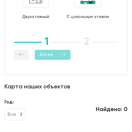
8. Бетонирование фундамента;
9. Уход за бетоном (в т.ч. контроль температурно-
Двухэтажный
С цокольным этажом
влажностный режима);
10. Демонтаж опалубки;
11. Гидроизоляция боковой поверхности фундамента.
1
2
3
Далее
Карта наших объектов
Год:
Найдено: 0