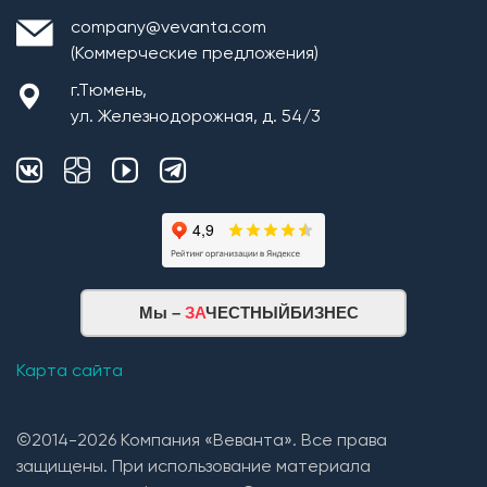
company@vevanta.com
(Коммерческие предложения)
г.Тюмень,
ул. Железнодорожная, д. 54/3
Монтаж плит перекрытия
Мы –
ЗА
ЧЕСТНЫЙБИЗНЕС
Кровельная система
1. Монтаж стропильной системы из пиломатериала
Карта сайта
хвойных пород естественной влажности;
2. Монтаж покрытия кровли из: Гибкой черепицы
©2014-2026 Компания «Веванта». Все права
(Технониколь, Дёке) и Металлочерепицы (в
защищены. При использование материала
зависимости от проекта и предпочтений Заказчика).