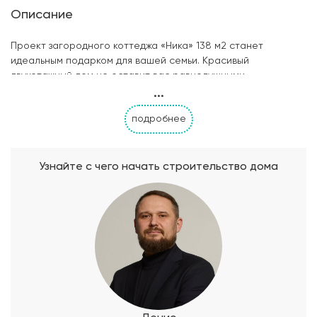
Описание
Проект загородного коттеджа «Ника» 138 м2 станет
идеальным подарком для вашей семьи. Красивый
двухэтажный дом не оставит вас равнодушными.
...
Облагороженное крыльцо, изящный балкон, летняя терраса
под крышей придают дому стильный внешний вид, особую
подробнее
изысканность. Проект «Ника» выполнен архитекторами в
облицовочном кирпиче коричневых тонов и к фасадной
штукатурке бело-серого цвета. Внешний данные
двухэтажного коттеджа настолько хороши, что хочется
Узнайте с чего начать строительство дома
заглянуть в дом и увидеть его внутреннее пространство. На
первом этаже дома разместились просторная кухня-
гостиная с выходом на террасу, спальная комната для
гостей, тамбур, котельная, санузел. Второй этаж — это
место сна и отдыха, здесь 4 спальные комнаты, небольшой
холл и санузел. Проект «Ника» разработан для семьи из 5-6
человек.