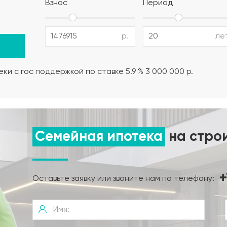
Взнос
Период
12 AIII, поддерживающие и поперечные каркасы из армату
р.
ле
но-влажностный режима);
ки с гос поддержкой по ставке 5.9 % 3 000 000 р.
нта.
Семейная ипотека
на стро
+
Оставьте заявку или звоните нам по телефону: