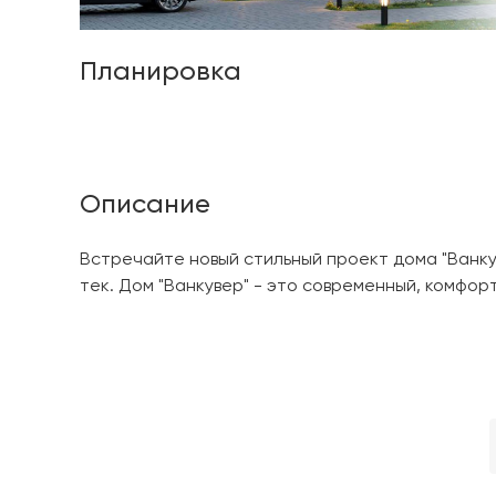
Планировка
Описание
Встречайте новый стильный проект дома "Ванкув
тек. Дом "Ванкувер" - это современный, комфо
доме 4 спальни, 2 с/у, просторная кухня-гости
холлы, постирочная, котельная. Одна из спален