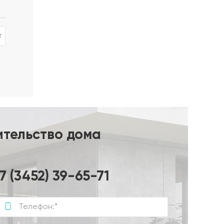
ры 6/8
т
ительство дома
7 (3452) 39-65-71