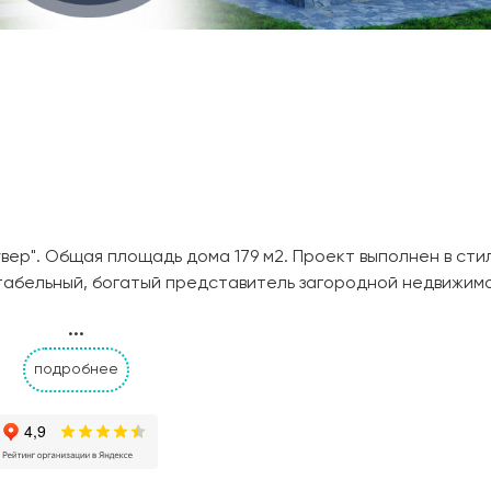
ер". Общая площадь дома 179 м2. Проект выполнен в сти
ртабельный, богатый представитель загородной недвижимо
ная с выходом на большую террасу, две гардеробные комн
...
 имеет балкон.
подробнее