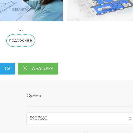
...
подробнее
Альбом АР, КР, ИР
Современная планиров
TG
WHATSAPP
налей дома с привязкой к границам участка;
;
Сумма
м уплотнением;
ением или укладка профилированной мембраны (в зависи
р.
полистирол) (толщина утеплителя выбирается в зависимо