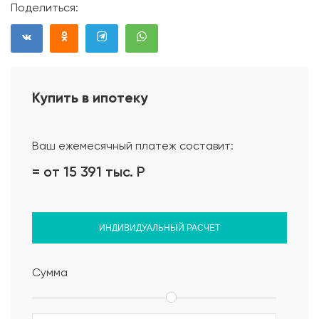
Поделиться:
Планкен 20х90х3000 мм (сорт АВ) лиственница,
внутри дома фанера осб 12мм 2,5*1,2, обналичники на
окна, перегородки из каркаса обшитые из
гипсокартона 9мм, в санузлах гипсокартон
влагостойкий. Вентканалы из санузлов и котельной,
Купить в ипотеку
кухни - естественной вытяжки. Цвет покрытия
фасада дома: на выбор будет предоставлено
несколько цветов от производителя.
Ваш ежемесячный платеж составит:
Материал кровли
= от 15 391 тыс.
Р
Металлочерепица МП Ламонтерра 8017- 0,45.
утепление 200мм URSA гидроизаляционной пленкой
ИНДИВИДУАЛЬНЫЙ РАСЧЕТ
сверху и снизу. Водосточка Технониколь, обшивка
карнизов перфорированным софитом. Коньковый
аэратор Технониколь, вентвыходы - HUOPA/SLATE.
Сумма
Цоколь дома