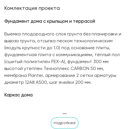
Комлектация проекта
Фундамент дома с крыльцом и террасой
Выемка плодородного слоя грунта без планировки и
вывоза грунта, отсыпка песком технологическим
(модуль крупности до 1.0) под основание плиты,
фундаментная плита с коммуникациями, тёплый пол
(сшитый полиэтилен PЕХ-А), фундамент 300 мм
высотой утеплён Техноплекс CARBON 50 мм,
мембрана Planter, армирование 2 сетки арматуры
диаметр 12AIII A500, шаг ячейки 200 мм.
Каркас дома
Материал для несущих стен: сухой строганный,
...
обработанный биозащитой, пиломатериал;
утепление стен эковатой, с обоих сторон
подробнее
гидроизоляционная пленка, фасад дома обшит