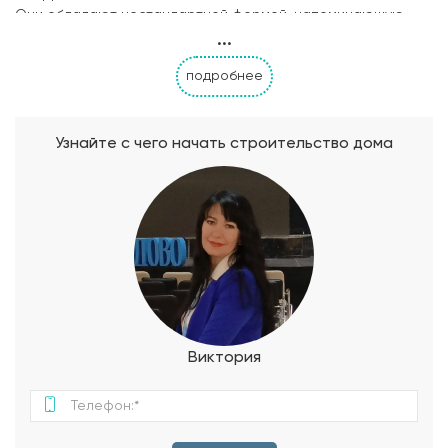
Они обладают нестандартной формой, напоминающую
...
букву «А». Дом Афрейм обычно называют дом-шалаш, дом-
палатка. Он и правда напоминает шалаш, только
подробнее
современный, стильный, очень симпатичный, комфортный и
благоустроенный. Брусинка A-Frame 72 — это дом для
полноценной загородной жизни, постоянного проживания
семьи с детьми. В состав помещений индивидуального
Узнайте с чего начать строительство дома
жилого дома входят: кухня-гостиная, с/у, прихожая, 2
спальни, общая комната. Индивидуальный жилой дом
выполнен по каркасной технологии. Основными несущими и
ограждающими конструкциями являются стены, перекрытия
и кровля. Перекрытия и кровля выполнены из доски
сечением 50х200мм хвойных пород. Несущие стены
выполнены из доски сечением 50х150мм хвойных пород.
Перегородки выполнены из доски сечением 50х100мм
хвойных пород. Кровельный материал - профилированный
лист. Отделка наружных стен - планкен с покрытием
Виктория
маслом для фасадных работ.