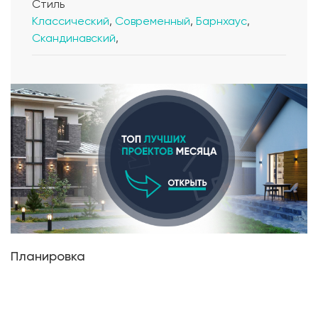
Стиль
Классический
,
Современный
,
Барнхаус
,
Скандинавский
,
Планировка