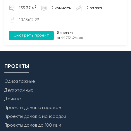
(при наличии).
2
135.37 м
2 комнаты
2 этажа
10.13x12.29
В ипотеку
Смотреть проект
от 44 734 ₽/мес.
ПРОЕКТЫ
Одноэтажные
Двухэтажные
Дачные
Проекты домов с гаражом
Проекты домов с мансардой
Проекты домов до 100 кв.м