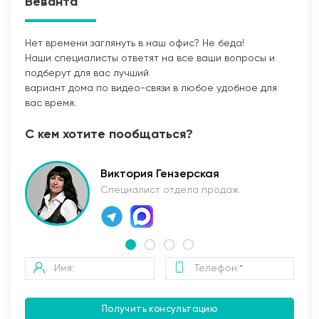
Веванта
Заливка бетоном
Нет времени заглянуть в наш офис? Не беда!
Наши специалисты ответят на все ваши вопросы и
Стены и перегородки дома
подберут для вас лучший
вариант дома по видео-связи в любое удобное для
1. Наружные и внутренние несущие стены выполнены
вас время.
из: газобетонных, керамзитобетонных, керамических
блоков, кирпича (в зависимости от проекта и
С кем хотите пообщаться?
предпочтений Заказчика). Толщина несущих стен
также подбирается исходя из требуемых
Виктория Гензерская
прочностных характеристик и требований Заказчика;
Специалист отдела продаж
2. Устройство монолитного пояса (Рабочая арматура
12 AIII, поперечные каркасы из арматуры 6 AI) под
опирание межэтажных плит перекрытия и
кровельной системы (мауэрлата). При одноэтажном
строительстве возможно применение кирпичного
армопояса из рядового одинарного полнотелого
кирпича;
Получить консультацию