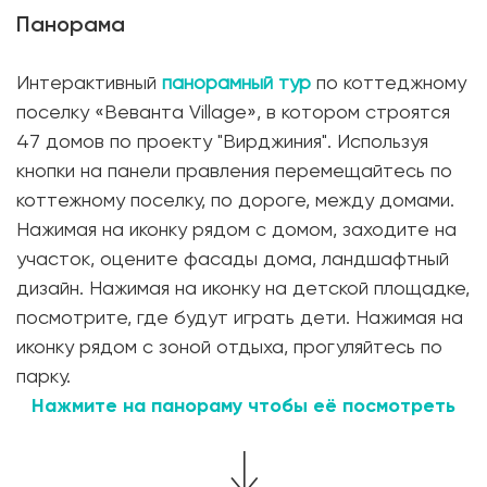
Панорама
Интерактивный
панорамный тур
по коттеджному
поселку «Веванта Village», в котором строятся
47 домов по проекту "Вирджиния". Используя
кнопки на панели правления перемещайтесь по
коттежному поселку, по дороге, между домами.
Нажимая на иконку рядом с домом, заходите на
участок, оцените фасады дома, ландшафтный
дизайн. Нажимая на иконку на детской площадке,
Современная планировка
посмотрите, где будут играть дети. Нажимая на
иконку рядом с зоной отдыха, прогуляйтесь по
Фундамент дома
парку.
Нажмите на панораму чтобы её посмотреть
1. Геодезические работы. Разбивка осей и диагоналей
дома с привязкой к границам участка;
2. Срезка плодородного слоя в пятне застройки;