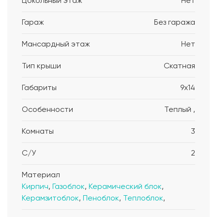
Цокольный этаж
Нет
Гараж
Без гаража
Мансардный этаж
Нет
Тип крыши
Скатная
Габариты
9x14
Особенности
Теплый ,
Комнаты
3
С/У
2
Материал
Кирпич
,
Газоблок
,
Керамический блок
,
Керамзитоблок
,
Пеноблок
,
Теплоблок
,