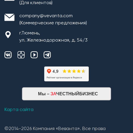
(Для клиентов)
company@vevanta.com
(Коммерческие предложения)
г.Тюмень,
ул. Железнодорожная, д. 54/3
Монтаж плит перекрытия
Мы –
ЗА
ЧЕСТНЫЙБИЗНЕС
Кровельная система
1. Монтаж стропильной системы из пиломатериала
Карта сайта
хвойных пород естественной влажности;
2. Монтаж покрытия кровли из: Гибкой черепицы
©2014-2026 Компания «Веванта». Все права
(Технониколь, Дёке) и Металлочерепицы (в