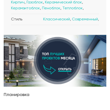
Кирпич
,
Газоблок
,
Керамический блок
,
Керамзитоблок
,
Пеноблок
,
Теплоблок
,
Стиль
Классический
,
Современный
,
Планировка