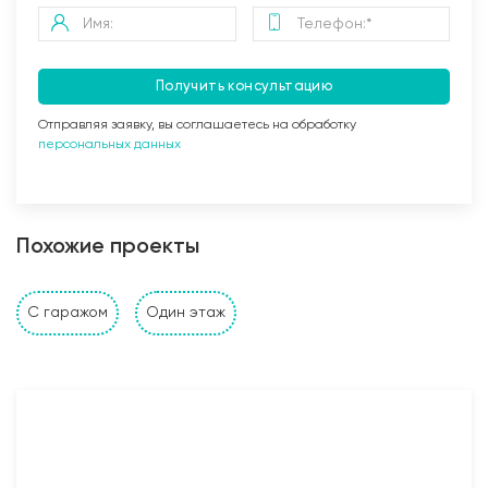
Получить консультацию
Отправляя заявку, вы соглашаетесь на обработку
персональных данных
Заливка бетоном
Похожие проекты
Стены и перегородки дома
С гаражом
Один этаж
1. Наружные и внутренние несущие стены выполнены
из: газобетонных, керамзитобетонных, керамических
блоков, кирпича (в зависимости от проекта и
предпочтений Заказчика). Толщина несущих стен
также подбирается исходя из требуемых
прочностных характеристик и требований Заказчика;