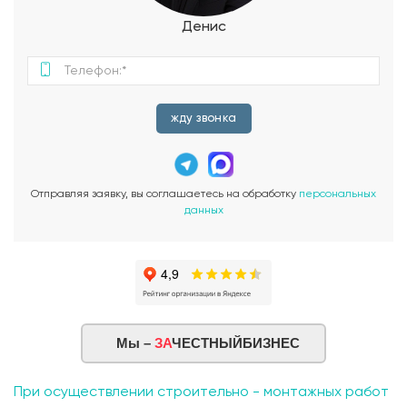
создающее неповторимую атмосферу отдыха и
релаксации. Гараж, включенный в проект, позволит вам
Денис
безопасно и удобно хранить ваш автомобиль и другие
предметы. Это добавляет практичность и удобство
использования дома. Проект дома "Мокко Нью" сочетает в
себе стильный дизайн, функциональность и качество. Он
предназначен для тех, кто ценит комфорт и уютное
жду звонка
пространство для себя и своей семьи. Не упустите
возможность построить свой идеальный загородный дом!
Обратитесь к нам, чтобы узнать больше о проекте дома
"Мокко Нью" и начать создание своего уголка счастья и
Отправляя заявку, вы соглашаетесь на обработку
персональных
комфорта.
данных
Мы –
ЗА
ЧЕСТНЫЙБИЗНЕС
При осуществлении строительно - монтажных работ