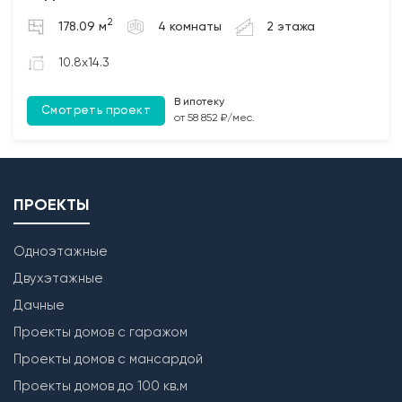
2. Бетонирование полов по грунту и монолитных
2
178.09 м
4 комнаты
2 этажа
участков между плит перекрытия (при наличии);
3. Монтаж чердачных балок перекрытия с
10.8x14.3
обработкой Биозащитным составом.
В ипотеку
Смотреть проект
Лестница
от 58 852 ₽/мес.
Бетонирование монолитной межэтажной лестницы
(при наличии).
ПРОЕКТЫ
Одноэтажные
Двухэтажные
Дачные
Проекты домов с гаражом
Проекты домов с мансардой
Проекты домов до 100 кв.м