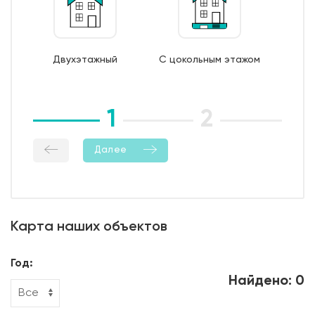
7. Монтаж опалубки из обрезной доски;
8. Бетонирование фундамента;
9. Уход за бетоном (в т.ч. контроль температурно-
Двухэтажный
С цокольным этажом
влажностный режима);
10. Демонтаж опалубки;
11. Гидроизоляция боковой поверхности фундамента.
1
2
3
Далее
Карта наших объектов
Год:
Найдено: 0