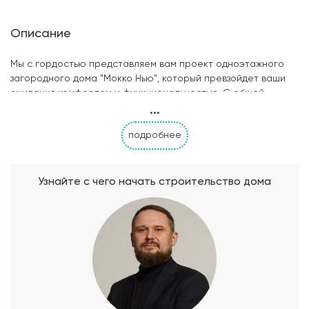
Описание
Мы с гордостью представляем вам проект одноэтажного
загородного дома "Мокко Нью", который превзойдет ваши
ожидания комфортом и функциональностью. С общей
...
площадью 141.42 м2 этот дом предлагает удивительное
пространство для вашей семьи и друзей. В проекте
подробнее
предусмотрено три просторные спальни, которые
обеспечат всем членам семьи комфорт и личное
пространство для отдыха. Вдумчиво продуманный дизайн
позволяет создать уют и создать атмосферу спокойствия.
Узнайте с чего начать строительство дома
Два санузла обеспечат практичность и удобство
использования. Они оборудованы всем необходимым и
выполнены с использованием высококачественных
материалов, чтобы обеспечить комфорт и
функциональность. Особое внимание уделено просторной
террасе, где вы сможете наслаждаться свежим воздухом и
прекрасным видом природы. Это идеальное место для
вечерних посиделок с семьей или встреч с друзьями,