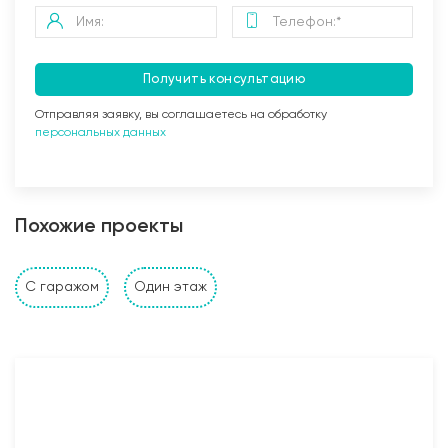
Получить консультацию
Отправляя заявку, вы соглашаетесь на обработку
персональных данных
Заливка бетоном
Похожие проекты
Стены и перегородки дома
С гаражом
Один этаж
1. Наружные и внутренние несущие стены выполнены
из: газобетонных, керамзитобетонных, керамических
блоков, кирпича (в зависимости от проекта и
предпочтений Заказчика). Толщина несущих стен
также подбирается исходя из требуемых
прочностных характеристик и требований Заказчика;