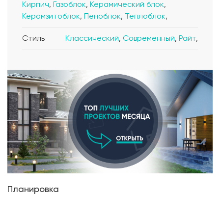
Кирпич
,
Газоблок
,
Керамический блок
,
Керамзитоблок
,
Пеноблок
,
Теплоблок
,
Стиль
Классический
,
Современный
,
Райт
,
Планировка