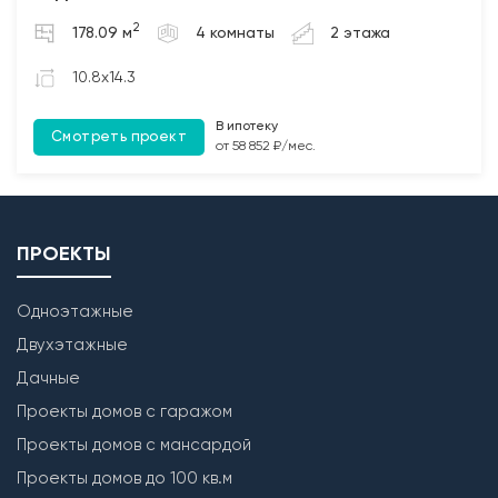
2. Бетонирование полов по грунту и монолитных
2
178.09 м
4 комнаты
2 этажа
участков между плит перекрытия (при наличии);
3. Монтаж чердачных балок перекрытия с
10.8x14.3
обработкой Биозащитным составом.
В ипотеку
Смотреть проект
Лестница
от 58 852 ₽/мес.
Бетонирование монолитной межэтажной лестницы
(при наличии).
ПРОЕКТЫ
Одноэтажные
Двухэтажные
Дачные
Проекты домов с гаражом
Проекты домов с мансардой
Проекты домов до 100 кв.м