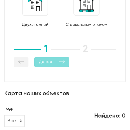
7. Монтаж опалубки из обрезной доски;
8. Бетонирование фундамента;
9. Уход за бетоном (в т.ч. контроль температурно-
Двухэтажный
С цокольным этажом
влажностный режима);
10. Демонтаж опалубки;
11. Гидроизоляция боковой поверхности фундамента.
1
2
3
Далее
Карта наших объектов
Год:
Найдено: 0