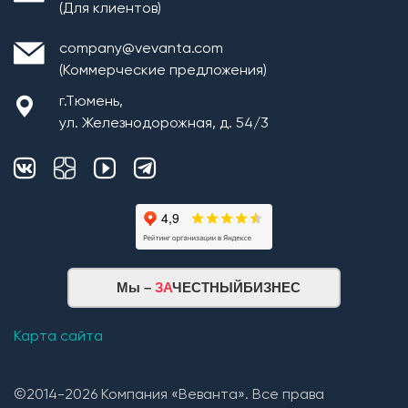
(Для клиентов)
company@vevanta.com
(Коммерческие предложения)
г.Тюмень,
ул. Железнодорожная, д. 54/3
Монтаж плит перекрытия
Мы –
ЗА
ЧЕСТНЫЙБИЗНЕС
Кровельная система
1. Монтаж стропильной системы из пиломатериала
Карта сайта
хвойных пород естественной влажности;
2. Монтаж покрытия кровли из: Гибкой черепицы
©2014-2026 Компания «Веванта». Все права
(Технониколь, Дёке) и Металлочерепицы (в