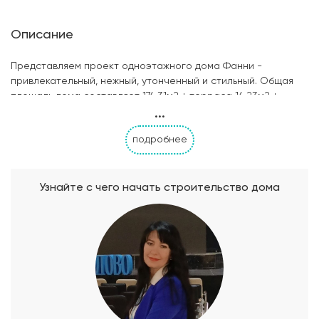
Описание
Представляем проект одноэтажного дома Фанни -
привлекательный, нежный, утонченный и стильный. Общая
площадь дома составляет 174.31м2 + терраса 14.23м2 +
...
крыльцо 3.44м2. В доме современная планировка: 3 спальни,
3 санузла, 3 гардеробных, просторная кухня-гостиная с
подробнее
выходом на летнюю террасу, холл, тамбур. Через тамбур
можно пройти в теплый гараж, который совмещен с
помещением котельной. В гараже расположен погреб для
хранения консервации и овощей. Дом подойдет для семьи
Узнайте с чего начать строительство дома
из 4-5 человек. Идеален для среднего и большого участка.
Советуем присмотреться к проекту и выбрать для
строительства на своем участке.