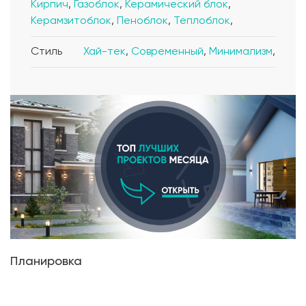
Кирпич
,
Газоблок
,
Керамический блок
,
Керамзитоблок
,
Пеноблок
,
Теплоблок
,
Стиль
Хай-тек
,
Современный
,
Минимализм
,
Планировка