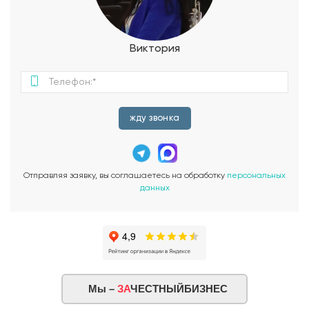
иметь удобное место для ремонтных работ. Изюминкой
этого дома является второй свет. Большие окна и
специальное освещение создают эффект обильного
естественного света, проникающего в каждый уголок дома.
Виктория
Это придает дому особенную атмосферу и делает
пространство более привлекательным и современным.
Проект двухэтажного загородного дома Пассаж в стиле
хай-тек является идеальным решением для тех, кто ценит
современную архитектуру и функциональность. Этот дом
жду звонка
станет прекрасным местом для комфортного проживания и
счастливой семейной жизни. Воплотите свои мечты в жизнь
с проектом Пассаж!
Отправляя заявку, вы соглашаетесь на обработку
персональных
данных
Мы –
ЗА
ЧЕСТНЫЙБИЗНЕС