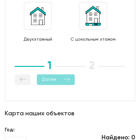
поддерживающие и поперечные каркасы из
арматуры 6/8 AI);
7. Монтаж опалубки из обрезной доски;
8. Бетонирование фундамента;
9. Уход за бетоном (в т.ч. контроль температурно-
Двухэтажный
С цокольным этажом
влажностный режима);
10. Демонтаж опалубки;
11. Гидроизоляция боковой поверхности фундамента.
1
2
3
Далее
Карта наших объектов
Год:
Найдено: 0