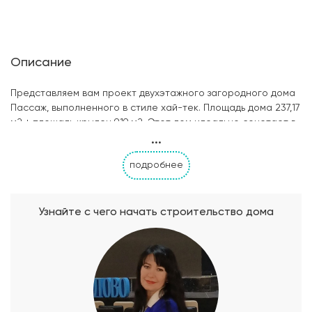
Описание
Представляем вам проект двухэтажного загородного дома
Пассаж, выполненного в стиле хай-тек. Площадь дома 237,17
м2 + площадь крылец 9,19 м2. Этот дом идеально сочетает в
...
себе современный дизайн и функциональность, чтобы
создать комфортное пространство для всей семьи. В доме
подробнее
расположены три просторные спальни, где каждый член
семьи сможет найти свое уютное место для отдыха. Два
санузла обеспечат комфорт и удобство использования для
всех жильцов дома. Основной зоной дома является кухня-
Узнайте с чего начать строительство дома
гостиная, где можно собраться всей семьей или провести
незабываемые вечера с друзьями. Просторное и светлое
пространство создаст атмосферу уюта и гармонии. Также в
доме предусмотрен кабинет, где можно сосредоточиться
на работе или заняться увлекательными хобби. Гараж с
мастерской позволит хранить автомобиль в безопасности и