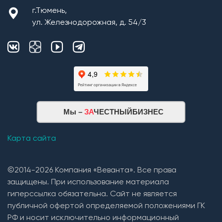
2. Монтаж покрытия кровли из: Гибкой черепицы
г.Тюмень,
(Технониколь, Дёке) и Металлочерепицы (в
ул. Железнодорожная, д. 54/3
зависимости от проекта и предпочтений Заказчика).
3. Устройство вентиляции подкровельного
пространства(кровельные вентили);
4. Устройство естественной вентиляции (сан.узлы,
постирочная, котельная, кухонная зона, гараж,
погреб) с монтажом кровельных вент.выходов и
прокладкой трасс из труб 110 диаметра.
Мы –
ЗА
ЧЕСТНЫЙБИЗНЕС
Карта сайта
©2014-2026 Компания «Веванта». Все права
защищены. При использование материала
гиперссылка обязательна. Сайт не является
публичной офертой определяемой положениями ГК
РФ и носит исключительно информационный