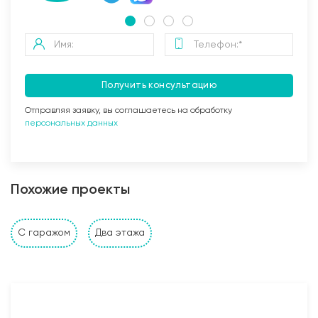
Получить консультацию
Отправляя заявку, вы соглашаетесь на обработку
персональных данных
Заливка бетоном
Похожие проекты
Стены и перегородки дома
С гаражом
Два этажа
1. Наружные и внутренние несущие стены выполнены
из: газобетонных, керамзитобетонных, керамических
блоков, кирпича (в зависимости от проекта и
предпочтений Заказчика). Толщина несущих стен