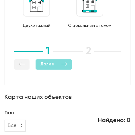
7. Монтаж опалубки из обрезной доски;
8. Бетонирование фундамента;
9. Уход за бетоном (в т.ч. контроль температурно-
Двухэтажный
С цокольным этажом
влажностный режима);
10. Демонтаж опалубки;
11. Гидроизоляция боковой поверхности фундамента.
1
2
3
Далее
Карта наших объектов
Год:
Найдено: 0