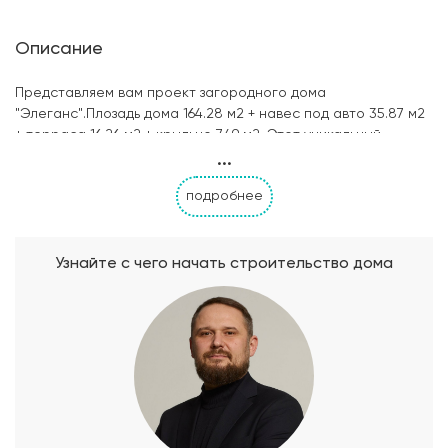
Описание
Представляем вам проект загородного дома
"Элеганс".Плозадь дома 164.28 м2 + навес под авто 35.87 м2
+ терраса 16.26 м2 + крыльцо 7.49 м2. Этот уникальный
...
одноэтажный дом сочетает в себе элегантность и
функциональность, создавая идеальное место для
подробнее
комфортной жизни. В доме "Элеганс" расположены три
просторные спальни, оформленные в стиле современной
элегантности. Два санузла обеспечивают комфорт и
удобство для всей семьи. Основное пространство дома
Узнайте с чего начать строительство дома
занимает просторная кухня-гостиная, где можно
собираться всей семьей или проводить вечера в гостях с
друзьями. Выход на террасу позволяет наслаждаться свежим
воздухом и живописными видами природы. Кроме того, дом
"Элеганс" предлагает гараж для безопасной парковки
автомобиля и удобство хранения. И самое приятное, этот
дом имеет собственный банный комплекс, где вы сможете
расслабиться и насладиться заботой о своем теле и душе.