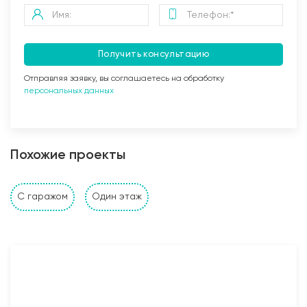
Получить консультацию
Отправляя заявку, вы соглашаетесь на обработку
персональных данных
Заливка бетоном
Похожие проекты
Стены и перегородки дома
С гаражом
Один этаж
1. Наружные и внутренние несущие стены выполнены
из: газобетонных, керамзитобетонных, керамических
блоков, кирпича (в зависимости от проекта и
предпочтений Заказчика). Толщина несущих стен
также подбирается исходя из требуемых
прочностных характеристик и требований Заказчика;