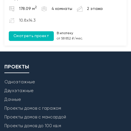
2. Бетонирование полов по грунту и монолитных
2
178.09 м
4 комнаты
2 этажа
участков между плит перекрытия (при наличии);
3. Монтаж чердачных балок перекрытия с
10.8x14.3
обработкой Биозащитным составом.
В ипотеку
Смотреть проект
Лестница
от 58 852 ₽/мес.
Бетонирование монолитной межэтажной лестницы
(при наличии).
ПРОЕКТЫ
Одноэтажные
Двухэтажные
Дачные
Проекты домов с гаражом
Проекты домов с мансардой
Проекты домов до 100 кв.м