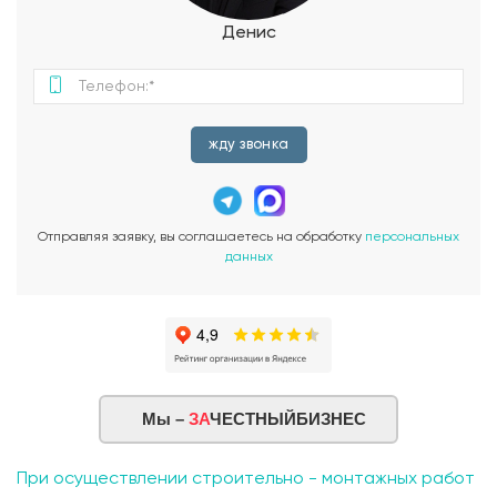
Проект "Элеганс" отличает своим исключительным стилем
и комфортом. Каждая деталь проектировалась с учетом
Денис
вашего комфорта и удовлетворения всевозможных
потребностей. Погрузитесь в уют и элегантность с
проектом загородного дома "Элеганс" и создайте свою
идеальную резиденцию для отдыха и радости жизни.
жду звонка
Отправляя заявку, вы соглашаетесь на обработку
персональных
данных
Мы –
ЗА
ЧЕСТНЫЙБИЗНЕС
При осуществлении строительно - монтажных работ