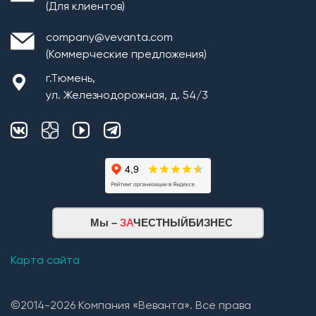
(Для клиентов)
company@vevanta.com
(Коммерческие предложения)
г.Тюмень,
ул. Железнодорожная, д. 54/3
Монтаж плит перекрытия
Мы –
ЗА
ЧЕСТНЫЙБИЗНЕС
Кровельная система
1. Монтаж стропильной системы из пиломатериала
Карта сайта
хвойных пород естественной влажности;
2. Монтаж покрытия кровли из: Гибкой черепицы
©2014-2026 Компания «Веванта». Все права
(Технониколь, Дёке) и Металлочерепицы (в