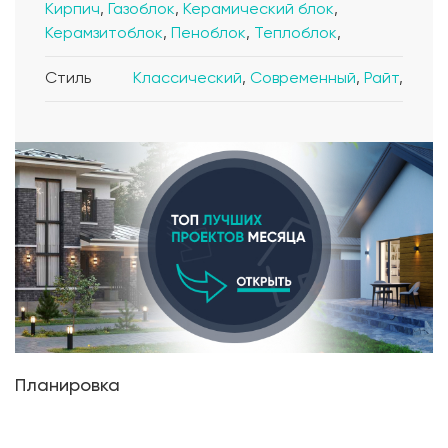
Кирпич
,
Газоблок
,
Керамический блок
,
Керамзитоблок
,
Пеноблок
,
Теплоблок
,
Стиль
Классический
,
Современный
,
Райт
,
Планировка