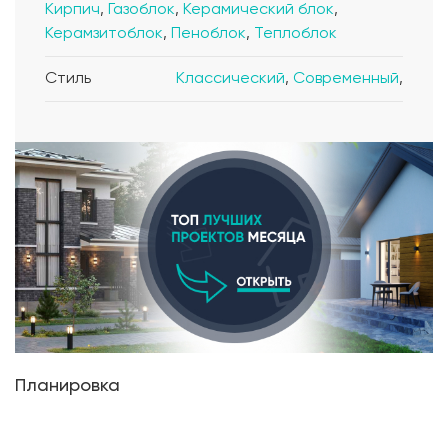
Кирпич
,
Газоблок
,
Керамический блок
,
Керамзитоблок
,
Пеноблок
,
Теплоблок
Стиль
Классический
,
Современный
,
Планировка