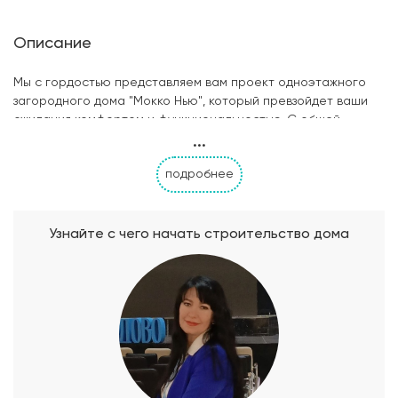
Описание
Мы с гордостью представляем вам проект одноэтажного
загородного дома "Мокко Нью", который превзойдет ваши
ожидания комфортом и функциональностью. С общей
...
площадью 141.42 м2 этот дом предлагает удивительное
пространство для вашей семьи и друзей. В проекте
подробнее
предусмотрено три просторные спальни, которые
обеспечат всем членам семьи комфорт и личное
пространство для отдыха. Вдумчиво продуманный дизайн
позволяет создать уют и создать атмосферу спокойствия.
Узнайте с чего начать строительство дома
Два санузла обеспечат практичность и удобство
использования. Они оборудованы всем необходимым и
выполнены с использованием высококачественных
материалов, чтобы обеспечить комфорт и
функциональность. Особое внимание уделено просторной
террасе, где вы сможете наслаждаться свежим воздухом и
прекрасным видом природы. Это идеальное место для
вечерних посиделок с семьей или встреч с друзьями,