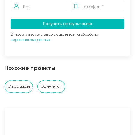
Получить консультацию
Отправляя заявку, вы соглашаетесь на обработку
персональных данных
Заливка бетоном
Похожие проекты
Стены и перегородки дома
С гаражом
Один этаж
1. Наружные и внутренние несущие стены выполнены
из: газобетонных, керамзитобетонных, керамических
блоков, кирпича (в зависимости от проекта и
предпочтений Заказчика). Толщина несущих стен
также подбирается исходя из требуемых
прочностных характеристик и требований Заказчика;