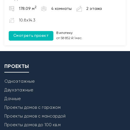
2. Бетонирование полов по грунту и монолитных
2
178.09 м
4 комнаты
2 этажа
участков между плит перекрытия (при наличии);
3. Монтаж чердачных балок перекрытия с
10.8x14.3
обработкой Биозащитным составом.
В ипотеку
Смотреть проект
Лестница
от 58 852 ₽/мес.
Бетонирование монолитной межэтажной лестницы
(при наличии).
ПРОЕКТЫ
Одноэтажные
Двухэтажные
Дачные
Проекты домов с гаражом
Проекты домов с мансардой
Проекты домов до 100 кв.м