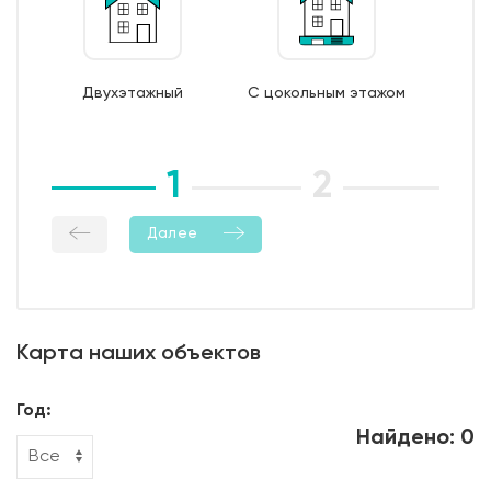
7. Монтаж опалубки из обрезной доски;
8. Бетонирование фундамента;
9. Уход за бетоном (в т.ч. контроль температурно-
Двухэтажный
С цокольным этажом
влажностный режима);
10. Демонтаж опалубки;
11. Гидроизоляция боковой поверхности фундамента.
1
2
3
Далее
Карта наших объектов
Год:
Найдено: 0