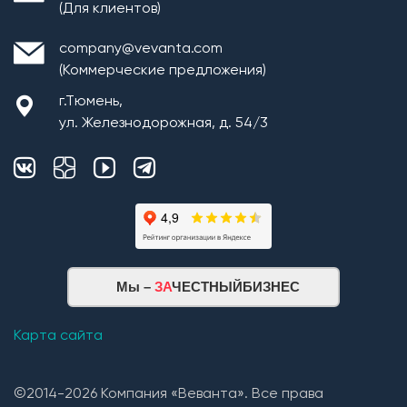
(Для клиентов)
company@vevanta.com
(Коммерческие предложения)
г.Тюмень,
ул. Железнодорожная, д. 54/3
Монтаж плит перекрытия
Мы –
ЗА
ЧЕСТНЫЙБИЗНЕС
Кровельная система
1. Монтаж стропильной системы из пиломатериала
Карта сайта
хвойных пород естественной влажности;
2. Монтаж покрытия кровли из: Гибкой черепицы
©2014-2026 Компания «Веванта». Все права
(Технониколь, Дёке) и Металлочерепицы (в