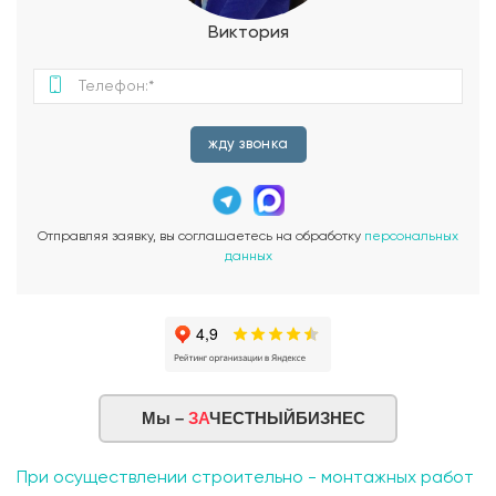
создающее неповторимую атмосферу отдыха и
релаксации. Гараж, включенный в проект, позволит вам
Виктория
безопасно и удобно хранить ваш автомобиль и другие
предметы. Это добавляет практичность и удобство
использования дома. Проект дома "Мокко Нью" сочетает в
себе стильный дизайн, функциональность и качество. Он
предназначен для тех, кто ценит комфорт и уютное
жду звонка
пространство для себя и своей семьи. Не упустите
возможность построить свой идеальный загородный дом!
Обратитесь к нам, чтобы узнать больше о проекте дома
"Мокко Нью" и начать создание своего уголка счастья и
Отправляя заявку, вы соглашаетесь на обработку
персональных
комфорта.
данных
Мы –
ЗА
ЧЕСТНЫЙБИЗНЕС
При осуществлении строительно - монтажных работ