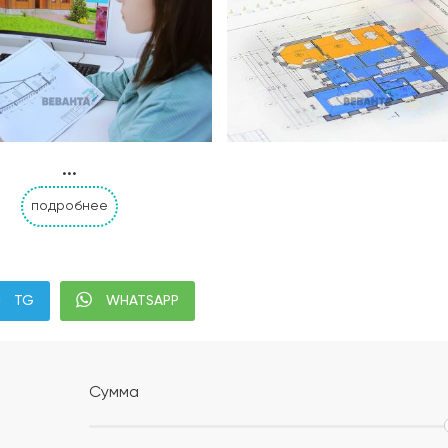
...
подробнее
Альбом АР, КР, ИР
Современная планиров
TG
WHATSAPP
налей дома с привязкой к границам участка;
;
Сумма
м уплотнением;
ением или укладка профилированной мембраны (в зависи