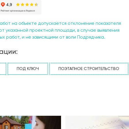
то идеальное место для утреннего кофе, вечерних посид
 после долгого дня. Красивый статусный дом "Остин" вып
в и продуманных деталей. Его дизайн создает атмосфер
щением вашего стиля и вкуса. "Остин" представляет соб
абот на объекте допускается отклонение показателя
одной жизни. Он подарит вам радость и удовольствие от 
от указанной проектной площади, в случае выявления
е возможность осуществить свою мечту о статусном заг
х работ, и не зависящими от воли Подрядчика.
 проекте "Остин" и начать создание своего идеального д
ации:
ПОД КЛЮЧ
ПОЭТАПНОЕ СТРОИТЕЛЬСТВО