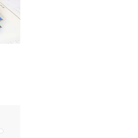
ка
мости от