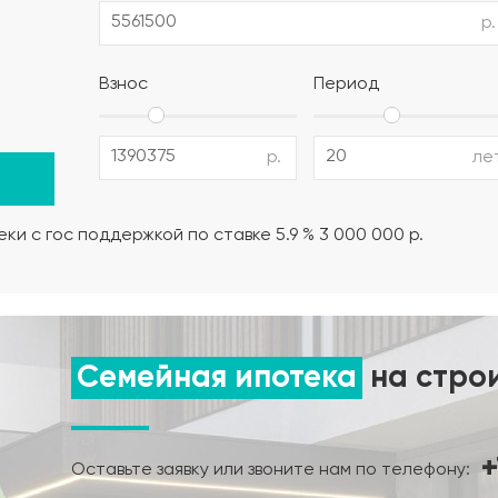
р.
полистирол) (толщина утеплителя выбирается в зависимо
Взнос
Период
12 AIII, поддерживающие и поперечные каркасы из армату
р.
ле
но-влажностный режима);
ки с гос поддержкой по ставке 5.9 % 3 000 000 р.
нта.
Семейная ипотека
на стро
+
Оставьте заявку или звоните нам по телефону: