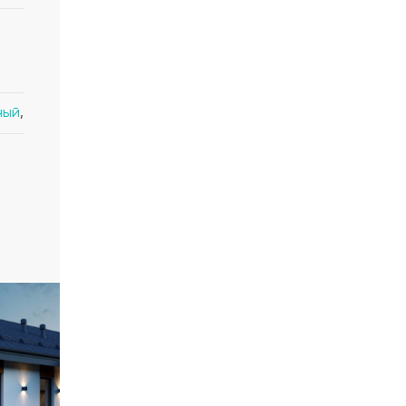
ный
,