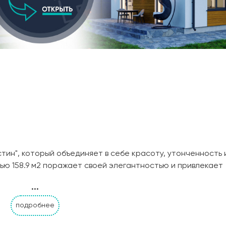
тин", который объединяет в себе красоту, утонченность 
ю 158.9 м2 поражает своей элегантностью и привлекает
й из двух этажей, "Остин" предлагает вам просторные и
...
 вы найдете четыре спальни, каждая из которых создана
спечат каждому члену семьи святой уголок для покоя и
подробнее
бя уютную террасу, где вы сможете проводить время на 