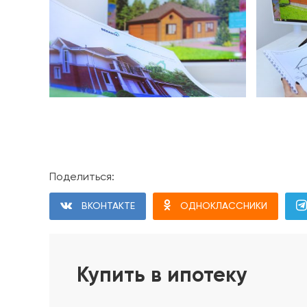
Поделиться:
Проект дома
ВКОНТАКТЕ
ОДНОКЛАССНИКИ
Фундамент дома
1. Геодезические работы. Разбивка осей и диаго
2. Срезка плодородного слоя в пятне застройки
Купить в ипотеку
3. Устройство песчаного основания с послойны
4. Устройство щебёночного основания с уплотн