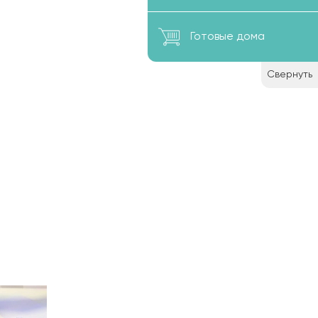
елок с
олнен с
у
Готовые дома
ой
жизни в
Свернуть
ородном
ома в