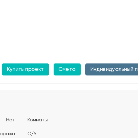
Купить проект
Смета
Индивидуальный 
Нет
Комнаты
гаража
С/У