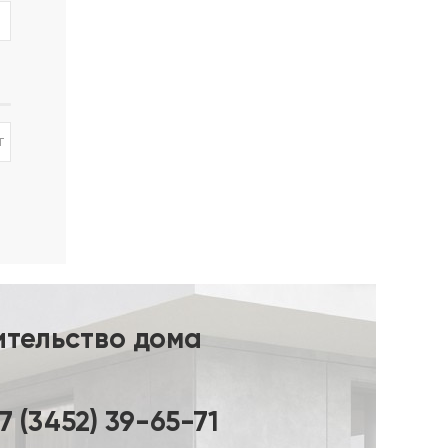
сти от
ры 6/8
т
ительство дома
7 (3452) 39-65-71