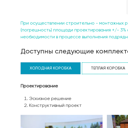
воздухе и наслаждаться прекрасными видами. Э
друзьями или просто для отдыха и расслабления
использованием высококачественных материало
роскоши и элегантности, которая станет вопло
При осуществлении строительно - монтажных р
идеальное сочетание простоты и изыска в загор
(погрешность) площади проектирования +/- 3% 
роскошном и привлекательном доме. Не упустит
необходимости в процессе выполнения подрядны
доме! Обратитесь к нам, чтобы узнать больше о
окружении красоты и уюта природы.
Доступны следующие комплект
ХОЛОДНАЯ КОРОБКА
ТЕПЛАЯ КОРОБКА
Проектирование
Эскизное решение
Конструктивный проект