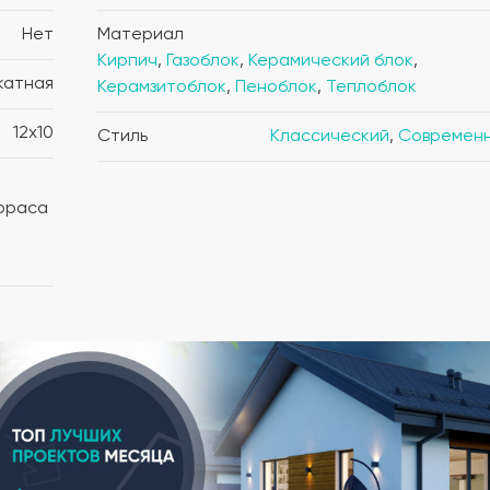
Нет
Материал
Кирпич
,
Газоблок
,
Керамический блок
,
катная
Керамзитоблок
,
Пеноблок
,
Теплоблок
12x10
Стиль
Классический
,
Современ