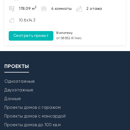
2. Бетонирование полов по грунту и монолитных
2
178.09 м
4 комнаты
2 этажа
участков между плит перекрытия (при наличии);
3. Монтаж чердачных балок перекрытия с
10.8x14.3
обработкой Биозащитным составом.
В ипотеку
Смотреть проект
Лестница
от 58 852 ₽/мес.
Бетонирование монолитной межэтажной лестницы
(при наличии).
ПРОЕКТЫ
Одноэтажные
Двухэтажные
Дачные
Проекты домов с гаражом
Проекты домов с мансардой
Проекты домов до 100 кв.м