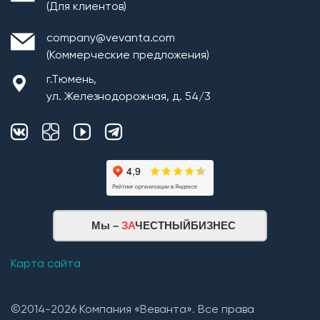
(Для клиентов)
company@vevanta.com
(Коммерческие предложения)
г.Тюмень,
ул. Железнодорожная, д. 54/3
Монтаж плит перекрытия
Мы –
ЗА
ЧЕСТНЫЙБИЗНЕС
Кровельная система
1. Монтаж стропильной системы из пиломатериала
Карта сайта
хвойных пород естественной влажности;
2. Монтаж покрытия кровли из: Гибкой черепицы
©2014-2026 Компания «Веванта». Все права
(Технониколь, Дёке) и Металлочерепицы (в