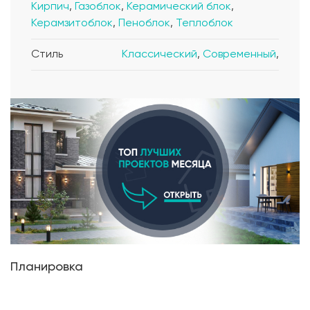
Кирпич
,
Газоблок
,
Керамический блок
,
Керамзитоблок
,
Пеноблок
,
Теплоблок
Стиль
Классический
,
Современный
,
Планировка