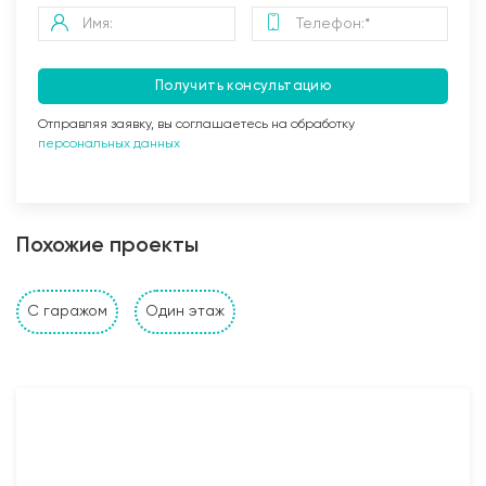
Получить консультацию
Отправляя заявку, вы соглашаетесь на обработку
персональных данных
Заливка бетоном
Похожие проекты
Стены и перегородки дома
С гаражом
Один этаж
1. Наружные и внутренние несущие стены выполнены
из: газобетонных, керамзитобетонных, керамических
блоков, кирпича (в зависимости от проекта и
предпочтений Заказчика). Толщина несущих стен
также подбирается исходя из требуемых
прочностных характеристик и требований Заказчика;