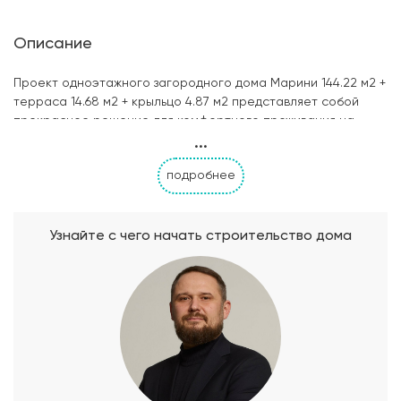
Описание
Проект одноэтажного загородного дома Марини 144.22 м2 +
терраса 14.68 м2 + крыльцо 4.87 м2 представляет собой
прекрасное решение для комфортного проживания на
...
природе. Этот дизайнерский проект удовлетворит все ваши
потребности и пожелания, обеспечивая уютную атмосферу
подробнее
и эргономичное пространство. В состав этого загородного
дома входит гараж, где вы можете безопасно хранить свой
автомобиль, а также наслаждаться свободой от
парковочных проблем. Сауна, расположенная в доме,
Узнайте с чего начать строительство дома
позволит вам расслабиться и насладиться SPA-
процедурами прямо у себя дома. Дом предлагает две
просторные спальни, которые обеспечат вам комфортный
сон и хороший отдых. Главной особенностью проекта
является просторная терраса, на которой вы можете
наслаждаться свежим воздухом и прекрасным видом на
природу. Терраса можно использовать как место для отдыха
и барбекю, а также для проведения вечеринок и семейных