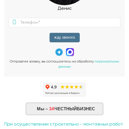
посиделок. Крыльцо перед домом добавляет шарм и уют, а
также защищает от непогоды и создает зону встречи с
Денис
гостями. Проект одноэтажного загородного дома Марини
отличается простотой и функциональностью, идеально
вписываясь в природную среду и обеспечивая комфорт для
жизни на природе. Этот проект станет идеальным выбором
для тех, кто ценит комфорт и функциональность в
жду звонка
сочетании с приятной атмосферой загородного
проживания.
Отправляя заявку, вы соглашаетесь на обработку
персональных
данных
Мы –
ЗА
ЧЕСТНЫЙБИЗНЕС
При осуществлении строительно - монтажных работ