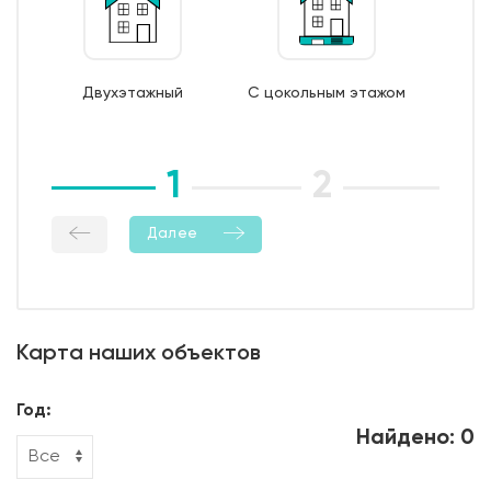
7. Монтаж опалубки из обрезной доски;
8. Бетонирование фундамента;
9. Уход за бетоном (в т.ч. контроль температурно-
Двухэтажный
С цокольным этажом
влажностный режима);
10. Демонтаж опалубки;
11. Гидроизоляция боковой поверхности фундамента.
1
2
3
Далее
Карта наших объектов
Год:
Найдено: 0