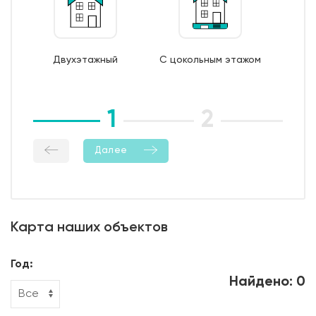
7. Монтаж опалубки из обрезной доски;
8. Бетонирование фундамента;
9. Уход за бетоном (в т.ч. контроль температурно-
Двухэтажный
С цокольным этажом
влажностный режима);
10. Демонтаж опалубки;
11. Гидроизоляция боковой поверхности фундамента.
1
2
3
Далее
Карта наших объектов
Год:
Найдено: 0