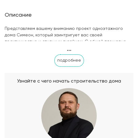
Описание
Представляем вашему вниманию проект одноэтажного
дома Симеон, который заинтригует вас своей
практичностью и стильным дизайном. С общей площадью
...
131.17 м2, а также уютной террасой (17.14 м2) и крыльцом (6.24
м2), этот дом обещает идеальные условия для комфортного
подробнее
проживания. Главная черта дома Симеон - это простор.
Внутри вы найдете три просторные и удобно
спланированные комнаты, которые предлагают
приватность и комфорт для всей семьи. В каждой комнате
Узнайте с чего начать строительство дома
учтены даже малейшие детали, чтобы создать максимально
удобное и функциональное пространство. Два санузла
позволяют всем членам семьи иметь личное пространство
для гигиены и ухода. Особое внимание в проекте дому
Симеон уделено гардеробной комнате. Это просторное
помещение позволит вам хранить и организовывать свою
одежду и обувь в наилучшем порядке. Она придаст вашему
дому элегантность и позволит вам иметь все необходимое