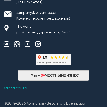
(Для клиентов)
company@vevanta.com
(Коммерческие предложения)
г.Тюмень,
ул. Железнодорожная, д. 54/3
Монтаж плит перекрытия
Мы –
ЗА
ЧЕСТНЫЙБИЗНЕС
Кровельная система
1. Монтаж стропильной системы из пиломатериала
Карта сайта
хвойных пород естественной влажности;
2. Монтаж покрытия кровли из: Гибкой черепицы
©2014-2026 Компания «Веванта». Все права
(Технониколь, Дёке) и Металлочерепицы (в