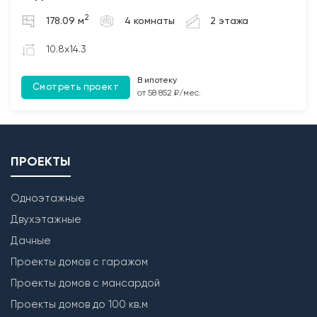
2. Бетонирование полов по грунту и монолитных
2
178.09 м
4 комнаты
2 этажа
участков между плит перекрытия (при наличии);
3. Монтаж чердачных балок перекрытия с
10.8x14.3
обработкой Биозащитным составом.
В ипотеку
Смотреть проект
Лестница
от 58 852 ₽/мес.
Бетонирование монолитной межэтажной лестницы
(при наличии).
ПРОЕКТЫ
Одноэтажные
Двухэтажные
Дачные
Проекты домов с гаражом
Проекты домов с мансардой
Проекты домов до 100 кв.м