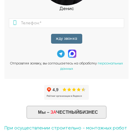
под рукой. Основным местом сбора и общения станет
кухня-гостиная. Тут вы сможете проводить время с семьей и
Денис
друзьями, готовить вкусные блюда и наслаждаться приятной
атмосферой. Пространство кухни-гостиной абсолютно
функционально и удобно в использовании. Внешний вид
дома Симеон поразит вас своим стилем и эстетикой.
Отличительной особенностью дома является его терраса,
жду звонка
где вы сможете проводить время на свежем воздухе, отдыхая
и наслаждаясь красотой окружающей природы. Крыльцо же
придаст вашему дому приглашающий и уютный вид, а также
будет делать приветственную атмосферу для гостей. Дом
Отправляя заявку, вы соглашаетесь на обработку
персональных
Симеон - это проект, который отражает вашу
данных
индивидуальность и предлагает максимальный комфорт для
семьи. Он сочетает в себе практичность и элегантность,
создавая идеальное место для жизни и отдыха. Этот дом
станет вашим уютным уголком, где вы сможете создать
незабываемые моменты и наслаждаться каждым днем.
Мы –
ЗА
ЧЕСТНЫЙБИЗНЕС
При осуществлении строительно - монтажных работ