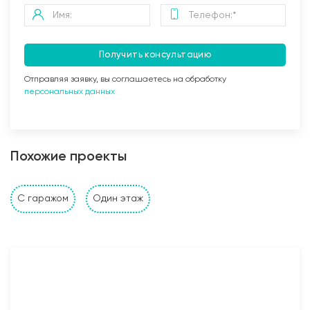
Получить консультацию
Отправляя заявку, вы соглашаетесь на обработку
персональных данных
Заливка бетоном
Похожие проекты
Стены и перегородки дома
С гаражом
Один этаж
1. Наружные и внутренние несущие стены выполнены
из: газобетонных, керамзитобетонных, керамических
блоков, кирпича (в зависимости от проекта и
предпочтений Заказчика). Толщина несущих стен
также подбирается исходя из требуемых
прочностных характеристик и требований Заказчика;