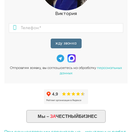
одна из которых является мастер-спальней. Эта уютная
комната предлагает пространство для отдыха и уединения,
Виктория
а также включает в себя собственный санузел для вашего
удобства. Две дополнительные спальни прекрасно
подойдут для детей или гостей, обеспечивая каждому свою
зону комфорта. Завершает второй этаж эксплуатируемая
кровля — это универсальное пространство, которое
жду звонка
открывает множество возможностей для использования, от
создания сада и организации зон отдыха до практичного
размещения автомобиля. Дом «Агата» станет вашим личным
оазисом, где вы сможете наслаждаться каждым моментом
Отправляя заявку, вы соглашаетесь на обработку
персональных
жизни, потому что он сочетает в себе комфорт,
данных
функциональность и современные технологии.
Мы –
ЗА
ЧЕСТНЫЙБИЗНЕС