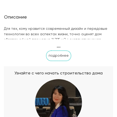
Описание
Для тех, кому нравится современный дизайн и передовые
технологии во всех аспектах жизни, точно оценят дом
«Агата» общей площадью 147.95 м2 + эксплуатируемая
...
кровля 45,96 м2. Двухэтажный дом, выполненный в стиле хай-
тек, выглядит стильно и современно благодаря
подробнее
использованию прямых линий, больших окон и
минималистичных форм. Этот стиль подчеркивает
функциональность каждого элемента и создает просторное
и уютное пространство. На первом этаже расположены
Узнайте с чего начать строительство дома
светлая кухня и гостиная. Просторное и открытое
пространство позволяет легко организовать семейные
обеды и вечеринки с друзьями. Большие окна наполняют
комнату естественным светом и создают ощущение
единства с окружающим миром. Здесь также находятся два
санузла, топочная и кабинет, который станет идеальным
местом для работы или учебы, позволяя сосредоточиться на
важных делах. На втором этаже вы найдете три спальни,