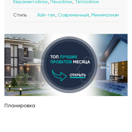
Керамзитоблок
,
Пеноблок
,
Теплоблок
Стиль
Хай-тек
,
Современный
,
Минимализм
Планировка