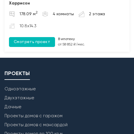
перекрытия (при наличии);
Харрисон
2. Бетонирование полов по грунту и монолитных
2
178.09 м
4 комнаты
2 этажа
участков между плит перекрытия (при наличии);
3. Монтаж чердачных балок перекрытия с
10.8x14.3
обработкой Биозащитным составом.
В ипотеку
Смотреть проект
Лестница
от 58 852 ₽/мес.
Бетонирование монолитной межэтажной лестницы
(при наличии).
ПРОЕКТЫ
Одноэтажные
Двухэтажные
Дачные
Проекты домов с гаражом
Проекты домов с мансардой
Проекты домов до 100 кв.м