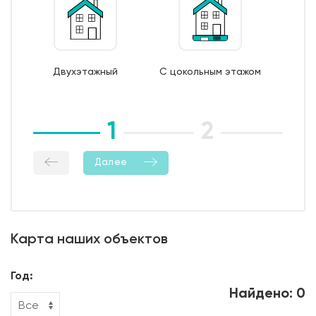
арматуры 6/8 AI);
7. Монтаж опалубки из обрезной доски;
8. Бетонирование фундамента;
9. Уход за бетоном (в т.ч. контроль температурно-
Двухэтажный
С цокольным этажом
влажностный режима);
10. Демонтаж опалубки;
11. Гидроизоляция боковой поверхности фундамента.
1
2
3
Далее
Карта наших объектов
Год:
Найдено: 0