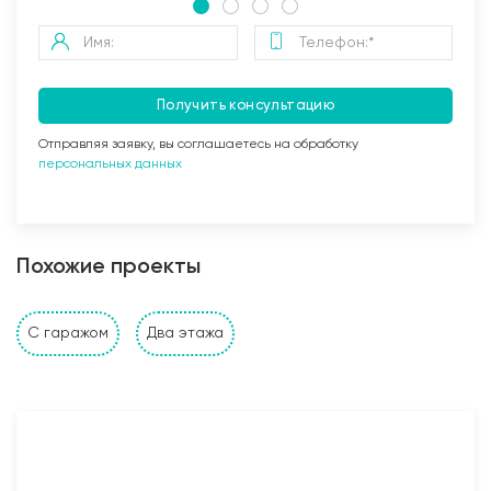
Получить консультацию
Отправляя заявку, вы соглашаетесь на обработку
персональных данных
Заливка бетоном
Похожие проекты
Стены и перегородки дома
С гаражом
Два этажа
1. Наружные и внутренние несущие стены выполнены
из: газобетонных, керамзитобетонных, керамических
блоков, кирпича (в зависимости от проекта и
предпочтений Заказчика). Толщина несущих стен
также подбирается исходя из требуемых