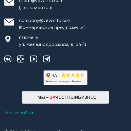
client@vevanta.com
(Для клиентов)
company@vevanta.com
(Коммерческие предложения)
г.Тюмень,
ул. Железнодорожная, д. 54/3
Монтаж плит перекрытия
Мы –
ЗА
ЧЕСТНЫЙБИЗНЕС
Кровельная система
1. Монтаж стропильной системы из пиломатериала
Карта сайта
хвойных пород естественной влажности;
2. Монтаж покрытия кровли из: Гибкой черепицы