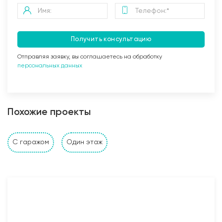
Получить консультацию
Отправляя заявку, вы соглашаетесь на обработку
персональных данных
Заливка бетоном
Похожие проекты
Стены и перегородки дома
С гаражом
Один этаж
1. Наружные и внутренние несущие стены выполнены
из: газобетонных, керамзитобетонных, керамических
блоков, кирпича (в зависимости от проекта и
предпочтений Заказчика). Толщина несущих стен
также подбирается исходя из требуемых
прочностных характеристик и требований Заказчика;