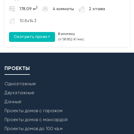
2. Бетонирование полов по грунту и монолитных
2
178.09 м
4 комнаты
2 этажа
участков между плит перекрытия (при наличии);
3. Монтаж чердачных балок перекрытия с
10.8x14.3
обработкой Биозащитным составом.
В ипотеку
Смотреть проект
Лестница
от 58 852 ₽/мес.
Бетонирование монолитной межэтажной лестницы
(при наличии).
ПРОЕКТЫ
Одноэтажные
Двухэтажные
Дачные
Проекты домов с гаражом
Проекты домов с мансардой
Проекты домов до 100 кв.м