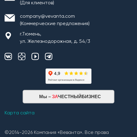
(Для клиентов)
company@vevanta.com
(Коммерческие предложения)
г.Тюмень,
ул. Железнодорожная, д. 54/3
Монтаж плит перекрытия
Мы –
ЗА
ЧЕСТНЫЙБИЗНЕС
Кровельная система
1. Монтаж стропильной системы из пиломатериала
Карта сайта
хвойных пород естественной влажности;
2. Монтаж покрытия кровли из: Гибкой черепицы
©2014-2026 Компания «Веванта». Все права
(Технониколь, Дёке) и Металлочерепицы (в