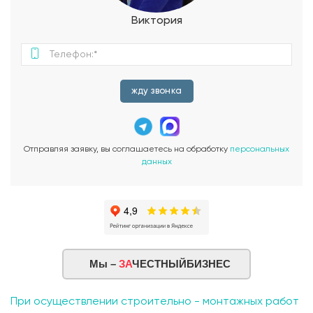
продолжение гостиной. Проект«Маклин» - дом, где
современный дизайн встречается с теплотой
Виктория
скандинавского стиля. Пространство создано для жизни в
гармонии с природой, подчеркивая ценность простоты,
света и функциональности. Идеальный выбор для тех, кто
ценит эстетику, комфорт и экологичность.
жду звонка
Отправляя заявку, вы соглашаетесь на обработку
персональных
данных
Мы –
ЗА
ЧЕСТНЫЙБИЗНЕС
При осуществлении строительно - монтажных работ