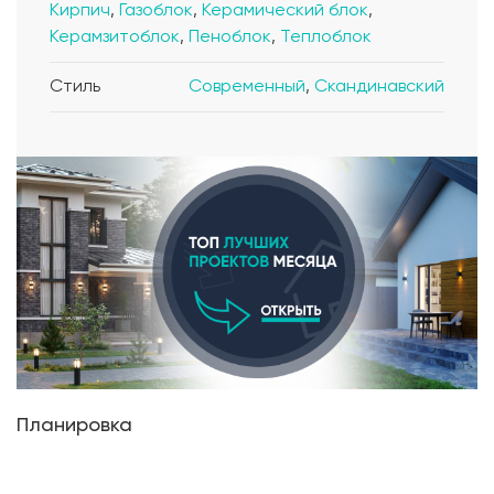
Кирпич
,
Газоблок
,
Керамический блок
,
Керамзитоблок
,
Пеноблок
,
Теплоблок
Стиль
Современный
,
Скандинавский
Планировка