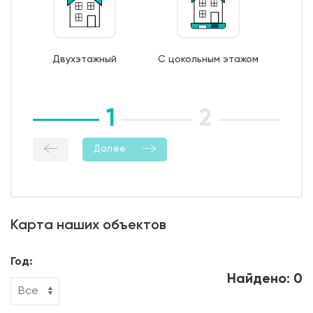
7. Монтаж опалубки из обрезной доски;
8. Бетонирование фундамента;
9. Уход за бетоном (в т.ч. контроль температурно-
Двухэтажный
С цокольным этажом
влажностный режима);
10. Демонтаж опалубки;
11. Гидроизоляция боковой поверхности фундамента.
1
2
3
Далее
Карта наших объектов
Год:
Найдено: 0