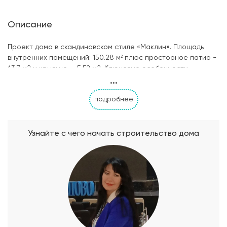
Описание
Проект дома в скандинавском стиле «Маклин». Площадь
внутренних помещений: 150.28 м² плюс просторное патио -
63,7 м2 и крыльцо — 5,52 м2. Ключевые особенности
...
проекта: минимализм, экологичность, связь с природой,
функциональность. Дом воплощает лаконичность и
подробнее
элегантность скандинавского дизайна. Фасад: сочетание
светлой штукатурки и натурального дерева, двускатная
крыша с глубокими свесами, панорамные окна. Изюминка
проекта - патио: просторная терраса с выходом из
Узнайте с чего начать строительство дома
гостиной, оформленная в стиле минимализм с зоной для
отдыха и обеденной группой. Проектом предусмотрены
кухня, гостиная, мастер спальня, две детские спальни,
гардеробные комнаты, постирочная, кладовая.
Особенностью проекта являются продуманное
зонирование, отсутствие перегруженности,а также связь с
природой - виды на ландшафт из каждой комнаты,
использование натуральных материалов, патио как