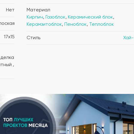
Нет
Материал
Кирпич
,
Газоблок
,
Керамический блок
,
лоская
Керамзитоблок
,
Пеноблок
,
Теплоблок
17x15
Стиль
Хай-