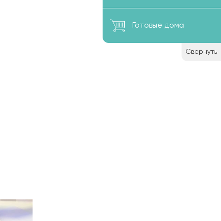
ься в
ом
Готовые дома
здает
абинет
Свернуть
обавляет
, где
аждаться
каждая