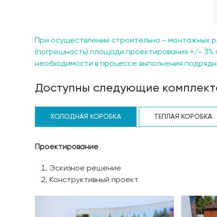
«Агава» является его продуманная планировка
максимальный комфорт и уединение, а также две
уютной атмосфере. Благодаря пяти современным
необходимых удобств. Современная кухня-столо
При осуществлении строительно - монтажных р
идеальное пространство для семейных праздник
(погрешность) площади проектирования +/- 3% 
для работы и игровая комната, где можно прово
необходимости в процессе выполнения подрядны
ощущения простора и света в каждом уголке. К
прозрачные линии, панорамные окна и натура
Доступны следующие комплект
природой. Коттедж «Агава» — это идеальный выб
современными удобствами и при этом не отказыв
ХОЛОДНАЯ КОРОБКА
ТЕПЛАЯ КОРОБКА
деталь продумана для вашего комфорта. Добро 
Проектирование
Эскизное решение
Конструктивный проект