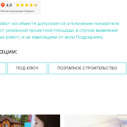
, которая включает две мастер-спальни, обеспечивающие
 детские спальни, где ваши дети смогут расти и развиват
 санузлам, у вас никогда не будет проблем с количеств
вая соединена с светлой и просторной гостиной, что со
абот на объекте допускается отклонение показателя
ов и встреч с друзьями. Дополнительно предусмотрен к
от указанной проектной площади, в случае выявления
дить время с детьми или заниматься хобби. Второй свет д
х работ, и не зависящими от воли Подрядчика.
оттедж «Агава» отличается впечатляющим внешним видом
льные материалы гармонично соединяются с окружающей
ации:
ор для тех, кто хочет жить в гармонии с природой, насл
аться от стиля и элегантности. Это ваш новый дом, где 
ПОД КЛЮЧ
ПОЭТАПНОЕ СТРОИТЕЛЬСТВО
пожаловать в мир современного загородного жилья!