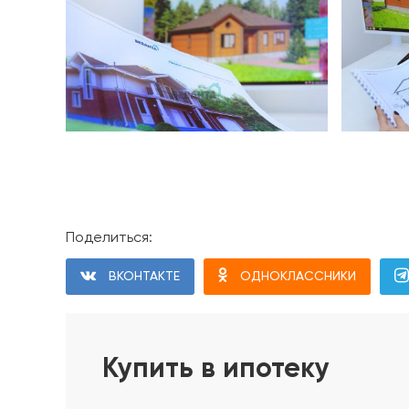
Поделиться:
Проект дома
ВКОНТАКТЕ
ОДНОКЛАССНИКИ
Фундамент дома
1. Геодезические работы. Разбивка осей и диаго
2. Срезка плодородного слоя в пятне застройки
Купить в ипотеку
3. Устройство песчаного основания с послойны
4. Устройство щебёночного основания с уплотн