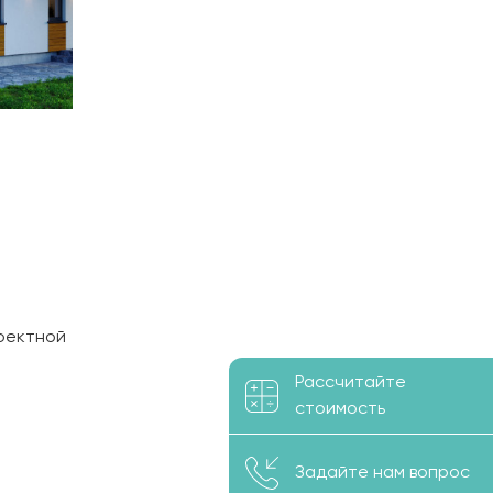
роектной
Рассчитайте
стоимость
05 м²
джа
Задайте нам вопрос