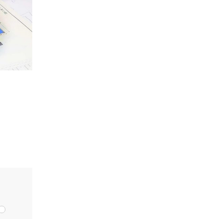
ка
мости от