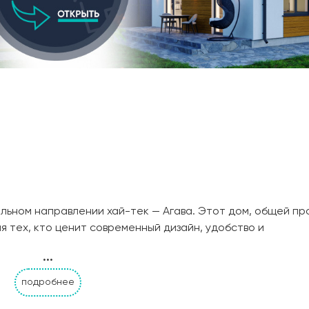
льном направлении хай-тек — Агава. Этот дом, общей п
я тех, кто ценит современный дизайн, удобство и
09,89 м², что позволяет наслаждаться свежим воздухом и
...
Крыльца площадью 27,34 м² добавляют уют, а навес под
обство для автовладельцев. Балконы общей площадью 58,
подробнее
и вечернего отдыха. Одной из отличительных черт котте