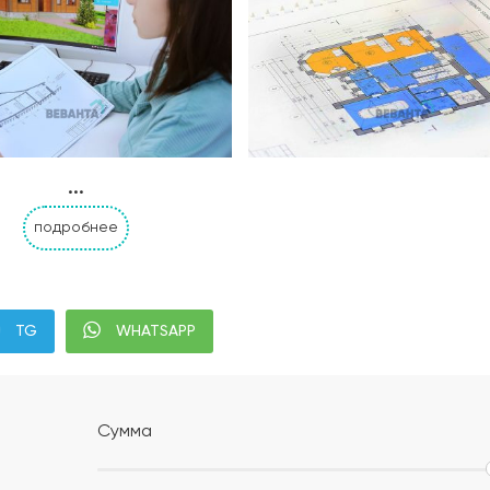
...
подробнее
Альбом АР, КР, ИР
Современная планиров
TG
WHATSAPP
налей дома с привязкой к границам участка;
;
Сумма
м уплотнением;
ением или укладка профилированной мембраны (в зависи