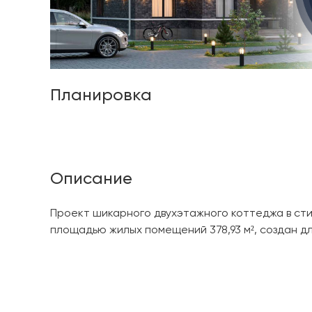
Планировка
Описание
Проект шикарного двухэтажного коттеджа в сти
площадью жилых помещений 378,93 м², создан дл
функциональность. Площадь террас составляет 1
проводить время на улице в любое время года. 
автомобили площадью 38,82 м² обеспечивает уд
станут отличным местом для утреннего кофе ил