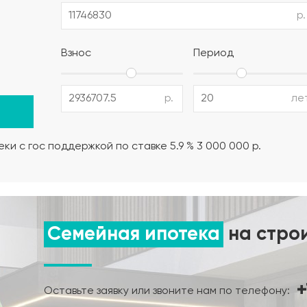
р.
полистирол) (толщина утеплителя выбирается в зависимо
Взнос
Период
12 AIII, поддерживающие и поперечные каркасы из армату
р.
ле
но-влажностный режима);
ки с гос поддержкой по ставке 5.9 % 3 000 000 р.
нта.
Семейная ипотека
на стро
+
Оставьте заявку или звоните нам по телефону: