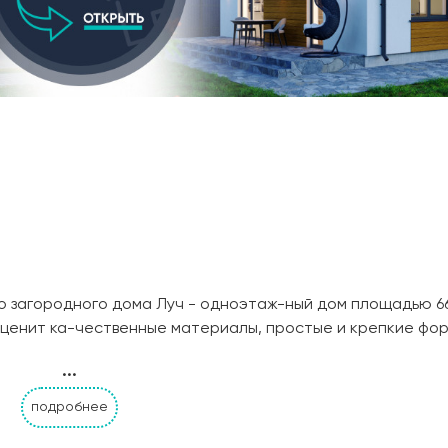
загородного дома Луч - одноэтаж-ный дом площадью 66,9
то ценит ка-чественные материалы, простые и крепкие фор
сти. В доме удобная и продуманная планировка. Прост
...
анство для отдыха, семейных обедов, и кухня для пригот
чное пространство для родителей и детей или гостей.
подробнее
аби-на/ванна, унитаз, раковина. Выдающаяся особенност