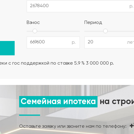
р.
полистирол) (толщина утеплителя выбирается в зависимо
Взнос
Период
12 AIII, поддерживающие и поперечные каркасы из армату
р.
ле
но-влажностный режима);
ки с гос поддержкой по ставке 5.9 % 3 000 000 р.
нта.
Семейная ипотека
на стро
+
Оставьте заявку или звоните нам по телефону: