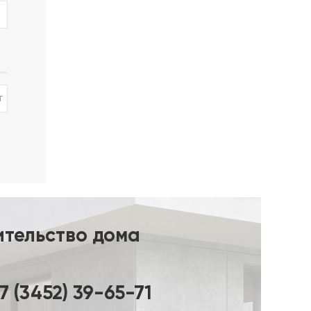
сти от
ры 6/8
т
ительство дома
7 (3452) 39-65-71