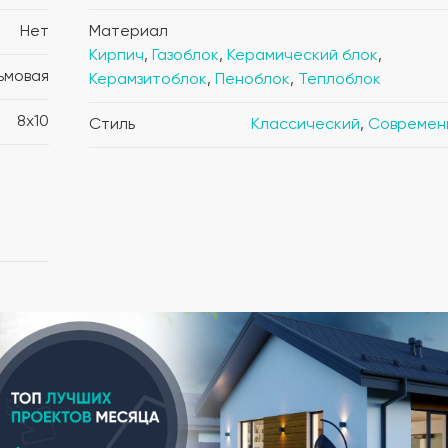
Нет
Материал
Кирпич
,
Газоблок
,
Керамический блок
,
ьмовая
Керамзитоблок
,
Пеноблок
,
Теплоблок
8x10
Стиль
Классический
,
Современ