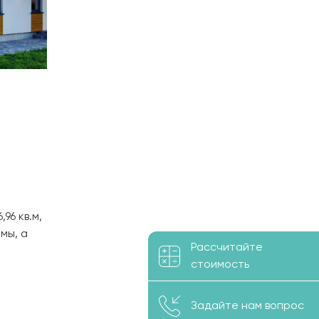
6 кв.м,
мы, а
Рассчитайте
орная
стоимость
овления
ь
Задайте нам вопрос