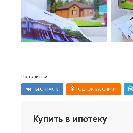
Поделиться:
Проект дома
ВКОНТАКТЕ
ОДНОКЛАССНИКИ
Фундамент дома
1. Геодезические работы. Разбивка осей и диаго
2. Срезка плодородного слоя в пятне застройки
Купить в ипотеку
3. Устройство песчаного основания с послойны
4. Устройство щебёночного основания с уплотн