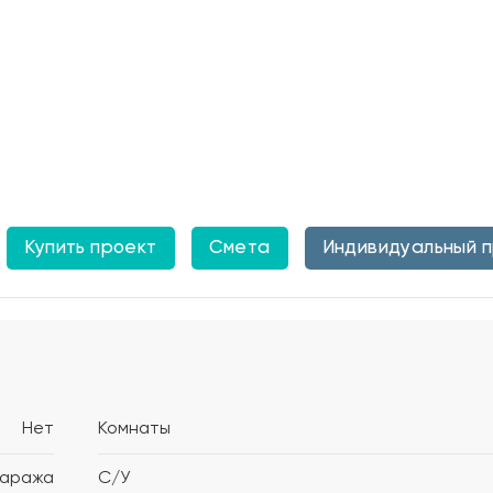
Купить проект
Смета
Индивидуальный 
Нет
Комнаты
гаража
С/У