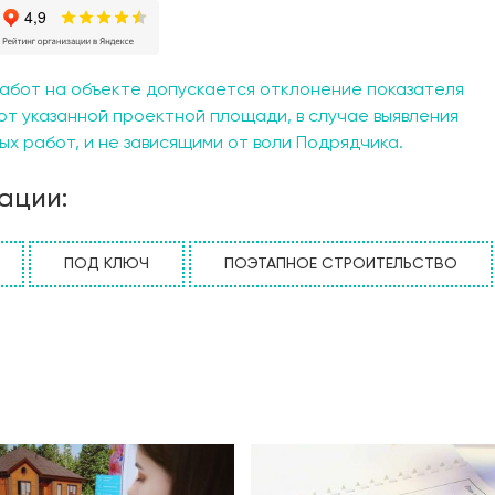
адь дома делает его экономичным в строительстве и
деально для: небольших семей, ищущих уютное и стильно
 ценящих простоту, натуральность и силу: тех, кто ищет
остоянного проживания. Луч – не просто дом. Это вопл
абот на объекте допускается отклонение показателя
 современной интерпретации. Крепость вашего комфорта
от указанной проектной площади, в случае выявления
х работ, и не зависящими от воли Подрядчика.
ации:
ПОД КЛЮЧ
ПОЭТАПНОЕ СТРОИТЕЛЬСТВО