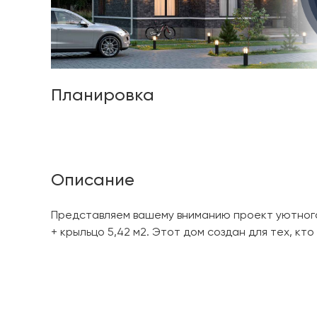
Планировка
Описание
Представляем вашему вниманию проект уютного 
+ крыльцо 5,42 м2. Этот дом создан для тех, к
также неповторимую атмосферу уюта и надежно
гости-ная-- сердце дома, объединенное простр
пищи. Две уютные спальни: гарантированное ли
Современный полноценный санузел - душевая к