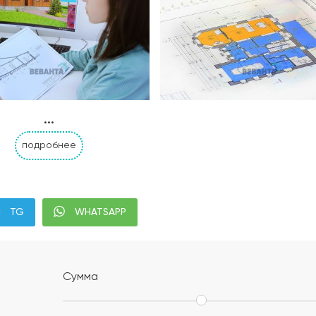
...
подробнее
Альбом АР, КР, ИР
Современная планиров
TG
WHATSAPP
налей дома с привязкой к границам участка;
;
Сумма
м уплотнением;
ением или укладка профилированной мембраны (в зависи