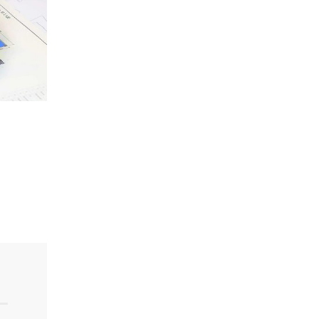
ка
мости от