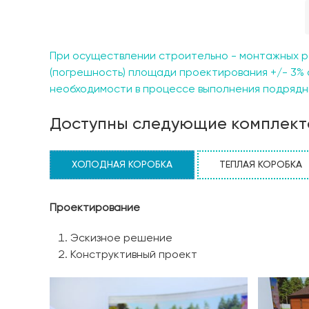
проекта – его эффективность: компактная площ
эксплуатации, без потери функциональности. И
гнездышко; поклонников классической эстетики,
энергоэффективный и практичный вариант для п
При осуществлении строительно - монтажных р
духа надежности и теплого семейного очага в
(погрешность) площади проектирования +/- 3% 
начинается здесь!
необходимости в процессе выполнения подрядны
Доступны следующие комплект
ХОЛОДНАЯ КОРОБКА
ТЕПЛАЯ КОРОБКА
Проектирование
Эскизное решение
Конструктивный проект